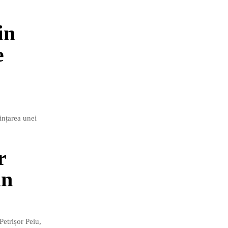
in
e
ințarea unei
r
in
Petrișor Peiu,