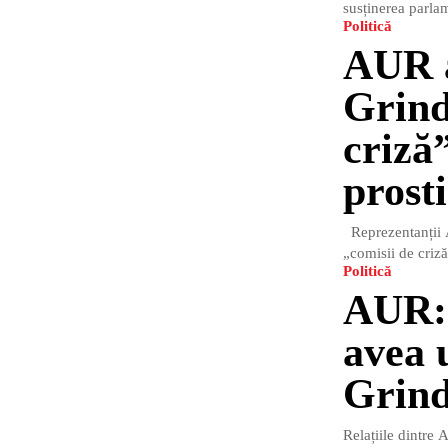
susținerea parla
Politică
AUR a
Grind
criză
prost
Reprezentanții A
„comisii de criză
Politică
AUR: 
avea 
Grin
Relațiile dintre 