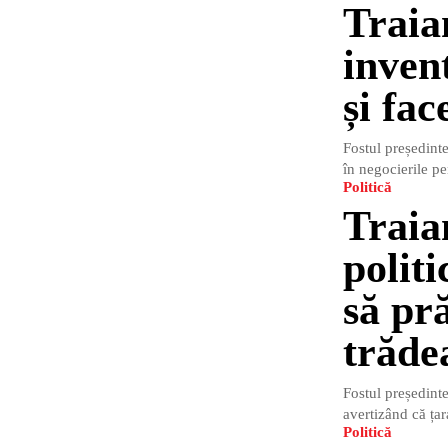
Traia
inven
și fa
Fostul președinte 
în negocierile pe
Politică
Traian
politi
să pr
trăde
Fostul președinte
avertizând că țar
Politică