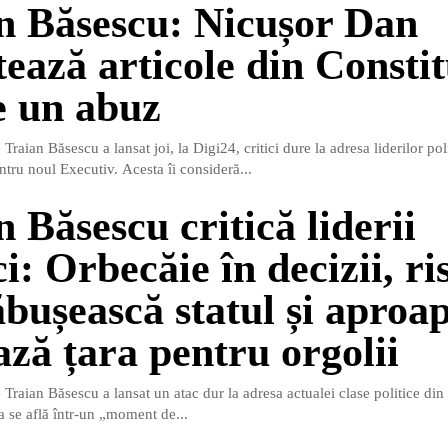
n Băsescu: Nicușor Dan
tează articole din Constit
ce un abuz
Traian Băsescu a lansat joi, la Digi24, critici dure la adresa liderilor poli
ntru noul Executiv. Acesta îi consideră...
 Băsescu critică liderii
ci: Orbecăie în decizii, ri
ăbușească statul și aproa
ază țara pentru orgolii
 Traian Băsescu a lansat un atac dur la adresa actualei clase politice di
a se află într-un „moment de...