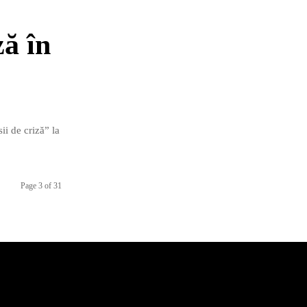
ă în
ii de criză” la
Page 3 of 31