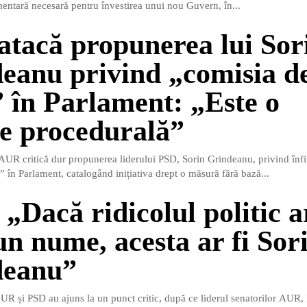
mentară necesară pentru învestirea unui nou Guvern, în...
tacă propunerea lui Sor
eanu privind „comisia d
” în Parlament: „Este o
ie procedurală”
UR critică dur propunerea liderului PSD, Sorin Grindeanu, privind înfi
” în Parlament, catalogând inițiativa drept o măsură fără bază...
„Dacă ridicolul politic a
un nume, acesta ar fi Sor
deanu”
AUR și PSD au ajuns la un punct critic, după ce liderul senatorilor AUR, 