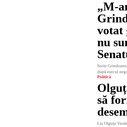
„M-am
Grind
votat
nu sun
Senat
Sorin Grindeanu, 
după eșecul negoc
Politică
Olguța
să fo
desem
Lia Olguța Vasile