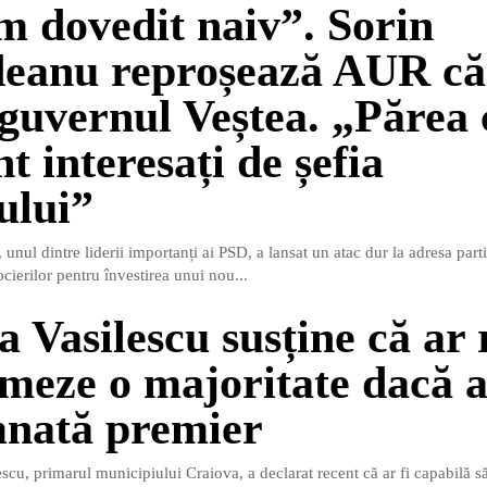
 dovedit naiv”. Sorin
eanu reproșează AUR că
 guvernul Veștea. „Părea 
t interesați de șefia
ului”
unul dintre liderii importanți ai PSD, a lansat un atac dur la adresa par
ierilor pentru învestirea unui nou...
 Vasilescu susține că ar 
rmeze o majoritate dacă a
nată premier
scu, primarul municipiului Craiova, a declarat recent că ar fi capabilă s