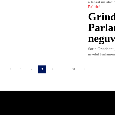
a lansat un atac d
Politică
Grind
Parla
neguv
Sorin Grindeanu, 
nivelul Parlament
1
2
3
4
...
31