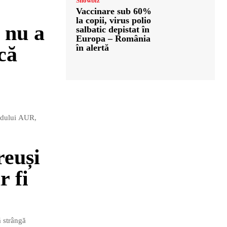
Showbiz
Vaccinare sub 60%
la copii, virus polio
 nu a
salbatic depistat în
Europa – România
că
în alertă
tidului AUR,
reuși
r fi
ă strângă