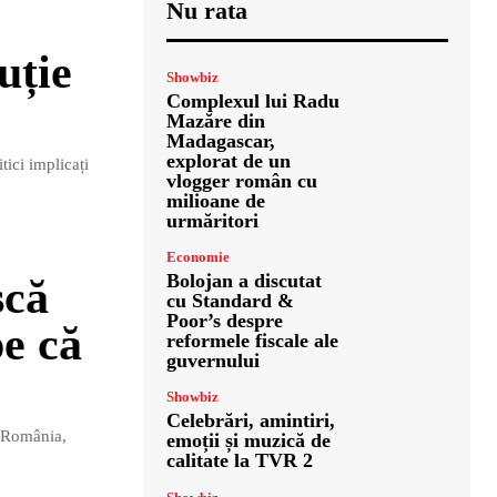
Nu rata
uție
Showbiz
Complexul lui Radu
Mazăre din
Madagascar,
explorat de un
tici implicați
vlogger român cu
milioane de
urmăritori
Economie
Bolojan a discutat
scă
cu Standard &
Poor’s despre
pe că
reformele fiscale ale
guvernului
Showbiz
Celebrări, amintiri,
n România,
emoții și muzică de
calitate la TVR 2