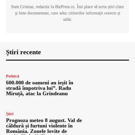
Sunt Cristian, redactor la BizPress.ro. Îmi place să scriu știri clare
și bine documentate, care aduc cititorilor informații corecte și
utile.
Știri recente
Politică
600.000 de oameni au ieșit în
stradă împotriva lui”. Radu
Miruță, atac la Grindeanu
Știri
Prognoza meteo 8 august. Val de
căldură și furtuni violente în
România. Zonele lovite de