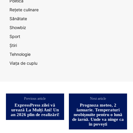
Politică
Rețete culinare
Sănătate
Showbiz
Sport
Știri
Tehnologie
Viața de cuplu
Previous article
Next article
ExpressPress zilei vă
Prognoza meteo, 2
urează La Mulți Ani! Un
ianuarie. Temperaturi
an 2026 plin de realizări!
neobișnuite pentru o lună
de iarnă. Unde va ninge ca
în povești