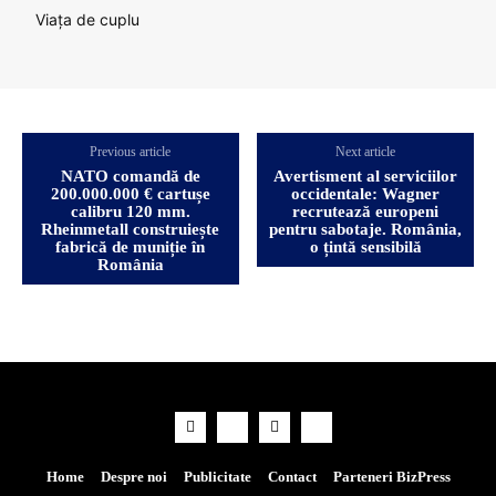
Viața de cuplu
Previous article
Next article
NATO comandă de
Avertisment al serviciilor
200.000.000 € cartușe
occidentale: Wagner
calibru 120 mm.
recrutează europeni
Rheinmetall construiește
pentru sabotaje. România,
fabrică de muniție în
o țintă sensibilă
România
Home
Despre noi
Publicitate
Contact
Parteneri BizPress