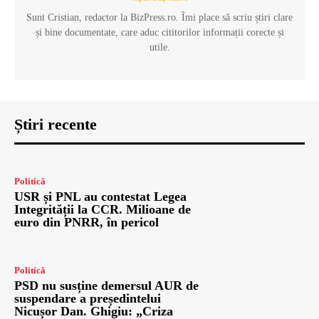
Sunt Cristian, redactor la BizPress.ro. Îmi place să scriu știri clare
și bine documentate, care aduc cititorilor informații corecte și
utile.
Știri recente
Politică
USR și PNL au contestat Legea
Integrității la CCR. Milioane de
euro din PNRR, în pericol
Politică
PSD nu susține demersul AUR de
suspendare a președintelui
Nicușor Dan. Ghigiu: „Criza