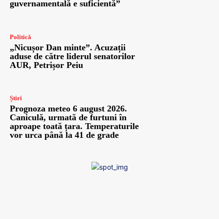
guvernamentală e suficientă”
Politică
„Nicușor Dan minte”. Acuzații
aduse de către liderul senatorilor
AUR, Petrișor Peiu
Știri
Prognoza meteo 6 august 2026.
Caniculă, urmată de furtuni în
aproape toată țara. Temperaturile
vor urca până la 41 de grade