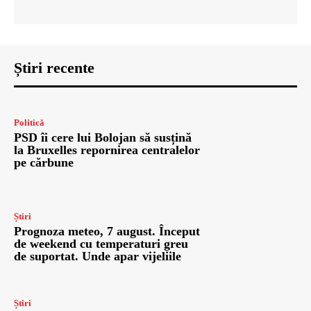
Știri recente
Politică
PSD îi cere lui Bolojan să susțină
la Bruxelles repornirea centralelor
pe cărbune
Știri
Prognoza meteo, 7 august. Început
de weekend cu temperaturi greu
de suportat. Unde apar vijeliile
Știri