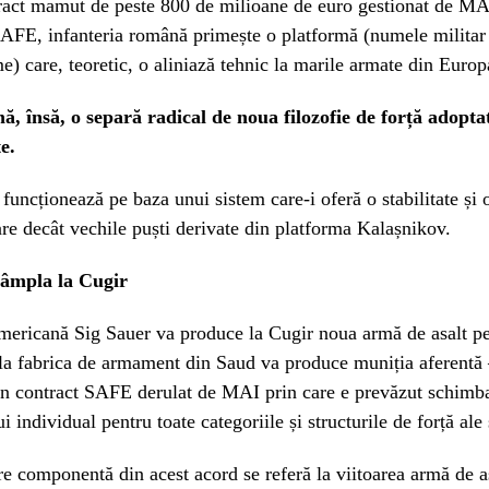
tract mamut de peste 800 de milioane de euro gestionat de MA
AFE, infanteria română primește o platformă (numele militar 
me) care, teoretic, o aliniază tehnic la marile armate din Europ
ă, însă, o separă radical de noua filozofie de forță adopta
e.
uncționează pe baza unui sistem care-i oferă o stabilitate și 
e decât vechile puști derivate din platforma Kalașnikov.
tâmpla la Cugir
ericană Sig Sauer va produce la Cugir noua armă de asalt pen
la fabrica de armament din Saud va produce muniția aferentă –
-un contract SAFE derulat de MAI prin care e prevăzut schimb
individual pentru toate categoriile și structurile de forță ale 
 componentă din acest acord se referă la viitoarea armă de a