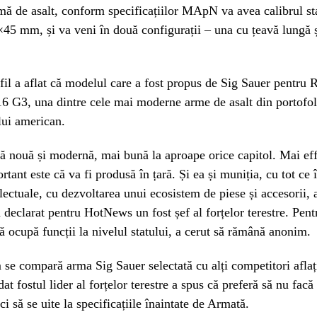
mă de asalt, conform specificațiilor MApN va avea calibrul s
5 mm, și va veni în două configurații – una cu țeavă lungă 
.
fil a aflat că modelul care a fost propus de Sig Sauer pentru
6 G3, una dintre cele mai moderne arme de asalt din portofol
lui american.
ă nouă și modernă, mai bună la aproape orice capitol. Mai ef
rtant este că va fi produsă în țară. Și ea și muniția, cu tot ce
electuale, cu dezvoltarea unui ecosistem de piese și accesorii, 
 a declarat pentru HotNews un fost șef al forțelor terestre. Pent
că ocupă funcții la nivelul statului, a cerut să rămână anonim.
 se compară arma Sig Sauer selectată cu alți competitori aflați
t fostul lider al forțelor terestre a spus că preferă să nu facă
i să se uite la specificațiile înaintate de Armată.