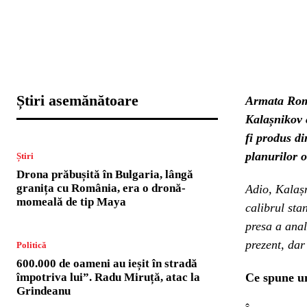
Știri asemănătoare
Armata Româ
Kalașnikov 
fi produs di
planurilor o
Știri
Drona prăbușită în Bulgaria, lângă
granița cu România, era o dronă-
Adio, Kalaș
momeală de tip Maya
calibrul st
presa a anal
prezent, da
Politică
600.000 de oameni au ieșit în stradă
împotriva lui”. Radu Miruță, atac la
Ce spune un
Grindeanu