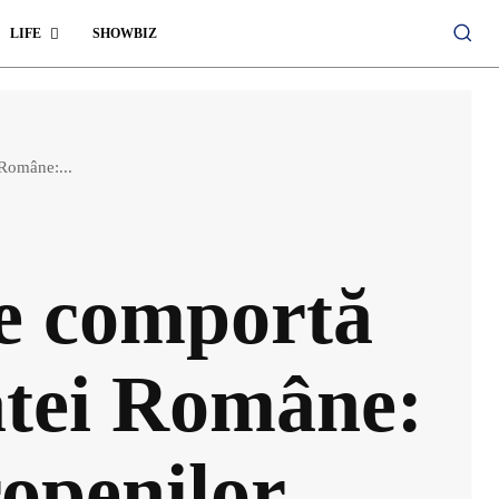
LIFE
SHOWBIZ
Române:...
e comportă
atei Române:
openilor,