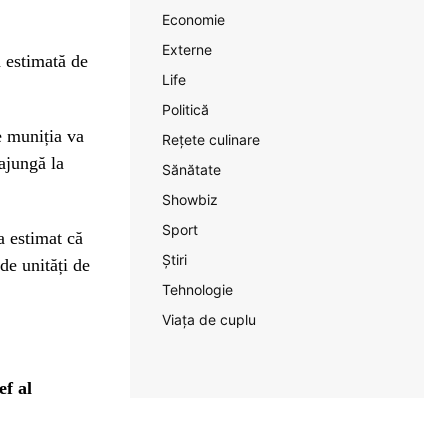
Economie
Externe
ă estimată de
Life
Politică
ce muniția va
Rețete culinare
ajungă la
Sănătate
Showbiz
Sport
a estimat că
Știri
e unități de
Tehnologie
Viața de cuplu
ef al