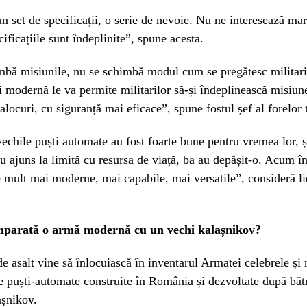
 set de specificații, o serie de nevoie. Nu ne interesează mar
ificațiile sunt îndeplinite”, spune acesta.
bă misiunile, nu se schimbă modul cum se pregătesc militarii
 modernă le va permite militarilor să-și îndeplinească misiun
alocuri, cu siguranță mai eficace”, spune fostul șef al forelor t
 vechile puști automate au fost foarte bune pentru vremea lor, ș
au ajuns la limită cu resursa de viață, ba au depășit-o. Acum î
mult mai moderne, mai capabile, mai versatile”, consideră li
omparată o armă modernă cu un vechi kalașnikov?
 asalt vine să înlocuiască în inventarul Armatei celebrele și 
e puști-automate construite în România și dezvoltate după băt
șnikov.