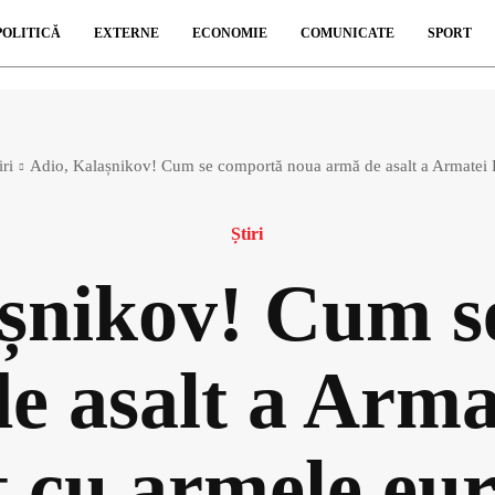
POLITICĂ
EXTERNE
ECONOMIE
COMUNICATE
SPORT
iri
Adio, Kalașnikov! Cum se comportă noua armă de asalt a Armatei 
Știri
așnikov! Cum s
e asalt a Arm
t cu armele eur