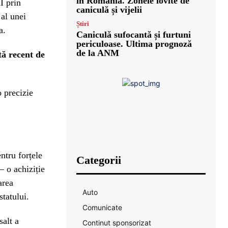
în România. Zonele lovite de
I prin
caniculă și vijelii
al unei
Știri
a.
Caniculă sufocantă și furtuni
periculoase. Ultima prognoză
de la ANM
tă recent de
o precizie
tru forțele
Categorii
 o achiziție
area
Auto
statului.
Comunicate
salt a
Continut sponsorizat