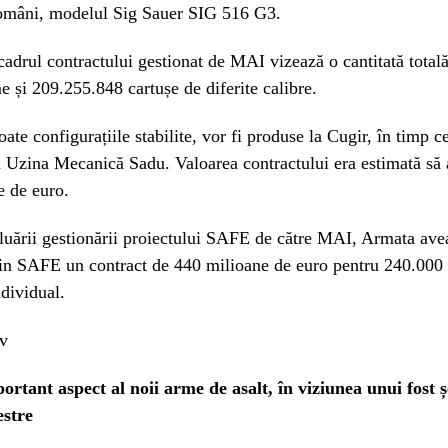
 români, modelul Sig Sauer SIG 516 G3.
adrul contractului gestionat de MAI vizează o cantitată total
 și 209.255.848 cartușe de diferite calibre.
oate configurațiile stabilite, vor fi produse la Cugir, în timp 
a Uzina Mecanică Sadu. Valoarea contractului era estimată să 
e de euro.
luării gestionării proiectului SAFE de către MAI, Armata ave
in SAFE un contract de 440 milioane de euro pentru 240.000 d
dividual.
rtant aspect al noii arme de asalt, în viziunea unui fost ș
estre