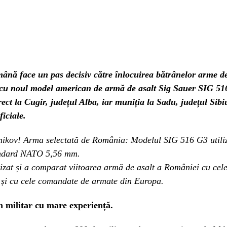
nă face un pas decisiv către înlocuirea bătrânelor arme de
cu noul model american de armă de asalt Sig Sauer SIG 51
rect la Cugir, județul Alba, iar muniția la Sadu, județul Sib
ficiale.
nikov! Arma selectată de România: Modelul SIG 516 G3 utili
andard NATO 5,56 mm.
izat și a comparat viitoarea armă de asalt a României cu cele 
r și cu cele comandate de armate din Europa.
 militar cu mare experiență.