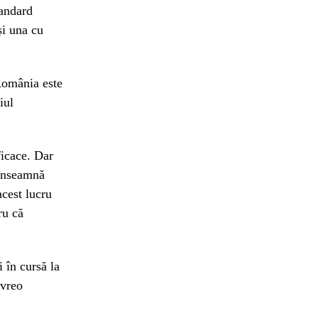
tandard
și una cu
 România este
iul
ficace. Dar
 înseamnă
acest lucru
ru că
 în cursă la
 vreo