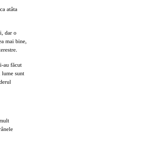
ca atâta
, dar o
ea mai bine,
erestre.
i-au făcut
n lume sunt
derul
mult
rânele