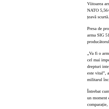
Viitoarea ar
NATO 5,56×4
țeavă scurtă
Presa de pro
arma SIG 51
producătoru
„Va fi o arm
cel mai impo
drepturi int
este vital”,
militarul în
Întrebat cum
un moment da
comparație, c