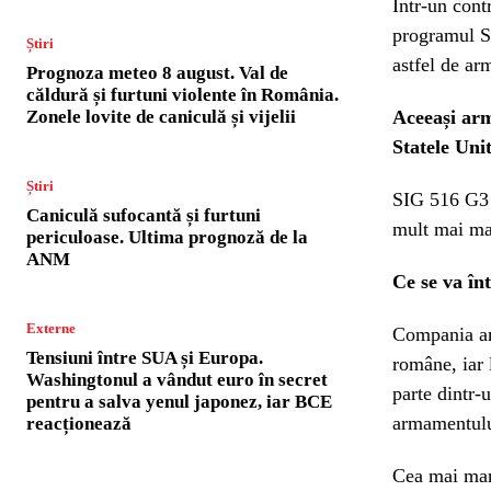
Într-un con
programul S
Știri
astfel de ar
Prognoza meteo 8 august. Val de
căldură și furtuni violente în România.
Zonele lovite de caniculă și vijelii
Aceeași arm
Statele Unit
Știri
SIG 516 G3 f
Caniculă sufocantă și furtuni
mult mai mar
periculoase. Ultima prognoză de la
ANM
Ce se va în
Externe
Compania am
Tensiuni între SUA și Europa.
române, iar 
Washingtonul a vândut euro în secret
parte dintr
pentru a salva yenul japonez, iar BCE
armamentului 
reacționează
Cea mai mare