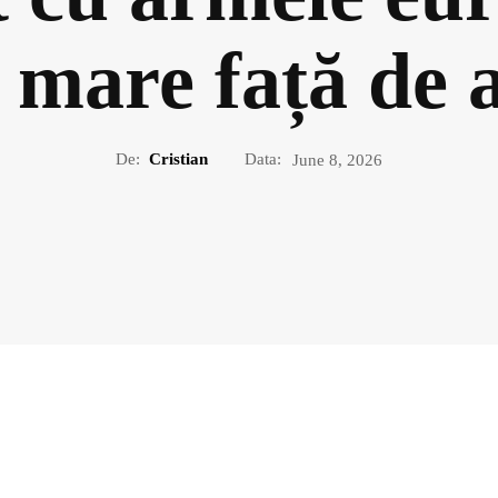
ă mare față de 
De:
Cristian
Data:
June 8, 2026