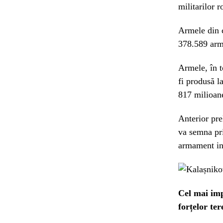
militarilor
Armele din c
378.589 arme
Armele, în t
fi produsă l
817 milioan
Anterior pre
va semna pr
armament in
Cel mai impo
forțelor ter