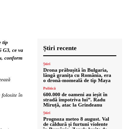
 tip
Știri recente
6 G3, ce va
iu, conform
Știri
Drona prăbușită în Bulgaria,
lângă granița cu România, era
zează
o dronă-momeală de tip Maya
Politică
600.000 de oameni au ieșit în
folosite în
stradă împotriva lui”. Radu
Miruță, atac la Grindeanu
Știri
Prognoza meteo 8 august. Val
de căldură și furtuni violente