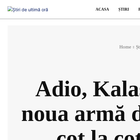
ACASA
ȘTIRI
Home
Șt
Adio, Kal
noua armă d
cot la co