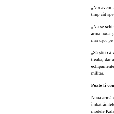
„Noi avem un
timp cât spec
„Nu se schim
armă nouă și
mai ușor pe 
„Să știți că
treaba, dar 
echipamente 
militar.
Poate fi c
Noua armă de
îmbătrânitel
modele Kala