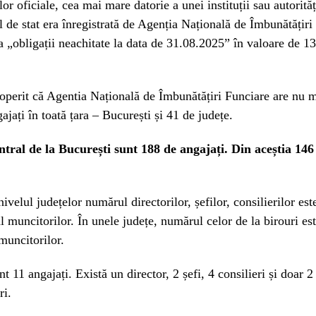
lor oficiale, cea mai mare datorie a unei instituții sau autorită
l de stat era înregistrată de Agenția Națională de Îmbunătățiri
 „obligații neachitate la data de 31.08.2025” în valoare de 1
operit că Agentia Națională de Îmbunătățiri Funciare are nu m
ajați în toată țara – București și 41 de județe.
entral de la București sunt 188 de angajați. Din aceștia 146
nivelul județelor numărul directorilor, șefilor, consilierilor est
al muncitorilor. În unele județe, numărul celor de la birouri e
 muncitorilor.
t 11 angajați. Există un director, 2 șefi, 4 consilieri și doar 2
ri.