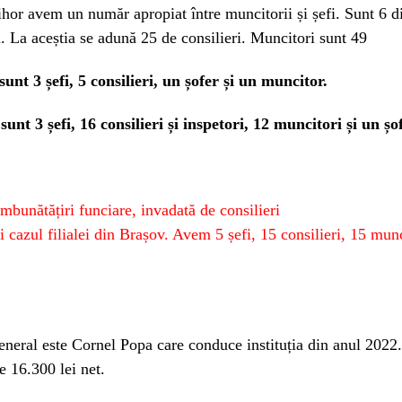
ihor avem un număr apropiat între muncitorii și șefi. Sunt 6 di
u. La aceștia se adună 25 de consilieri. Muncitori sunt 49
sunt 3 șefi, 5 consilieri, un șofer și un muncitor.
sunt 3 șefi, 16 consilieri și inspetori, 12 muncitori și un șof
mbunătățiri funciare, invadată de consilieri
i cazul filialei din Brașov. Avem 5 șefi, 15 consilieri, 15 munc
eneral este Cornel Popa care conduce instituția din anul 2022.
e 16.300 lei net.