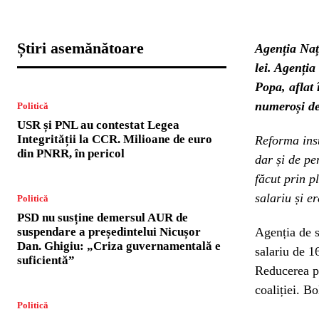
Știri asemănătoare
Agenția Naț
lei. Agenția
Popa, aflat 
numeroși de
Politică
USR și PNL au contestat Legea
Integrității la CCR. Milioane de euro
Reforma inst
din PNRR, în pericol
dar și de pe
făcut prin p
salariu și er
Politică
PSD nu susține demersul AUR de
suspendare a președintelui Nicușor
Agenția de s
Dan. Ghigiu: „Criza guvernamentală e
salariu de 1
suficientă”
Reducerea po
coaliției. B
Politică