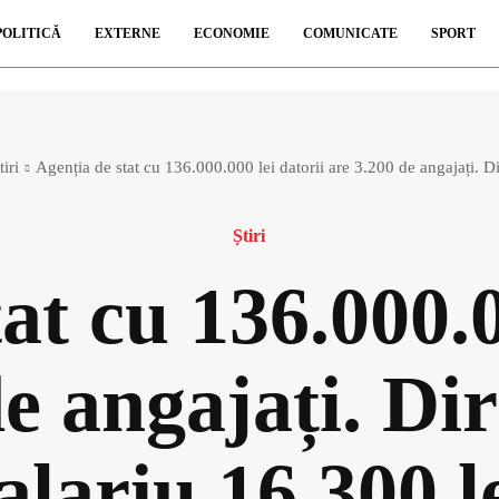
POLITICĂ
EXTERNE
ECONOMIE
COMUNICATE
SPORT
tiri
Agenția de stat cu 136.000.000 lei datorii are 3.200 de angajați. Di
Știri
at cu 136.000.0
e angajați. Di
alariu 16.300 l