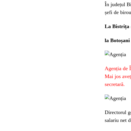
În județul B
șefi de biro
La Bistrița 
la Botoșani 
Agenția de Î
Mai jos aveț
secretară.
Directorul g
salariu net d