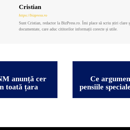
Cristian
https://bizpress.ro
Sunt Cristian, redactor la BizPress.ro. Îmi place să scriu știri clare 
documentate, care aduc cititorilor informații corecte și utile.
NM anunță cer
Ce argument
în toată țara
pensiile special