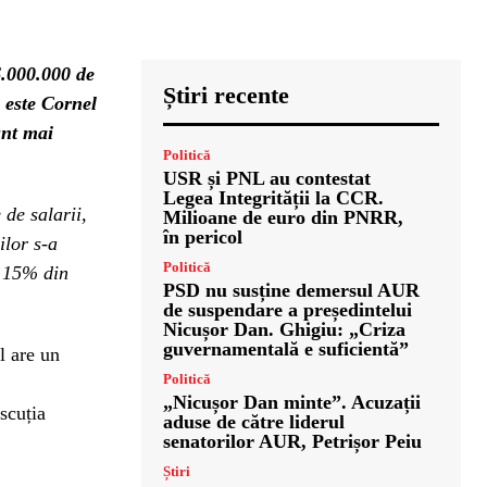
6.000.000 de
Știri recente
i este Cornel
unt mai
Politică
USR și PNL au contestat
Legea Integrității la CCR.
 de salarii,
Milioane de euro din PNRR,
în pericol
ilor s-a
Politică
e 15% din
PSD nu susține demersul AUR
de suspendare a președintelui
Nicușor Dan. Ghigiu: „Criza
guvernamentală e suficientă”
l are un
Politică
„Nicușor Dan minte”. Acuzații
iscuția
aduse de către liderul
senatorilor AUR, Petrișor Peiu
Știri