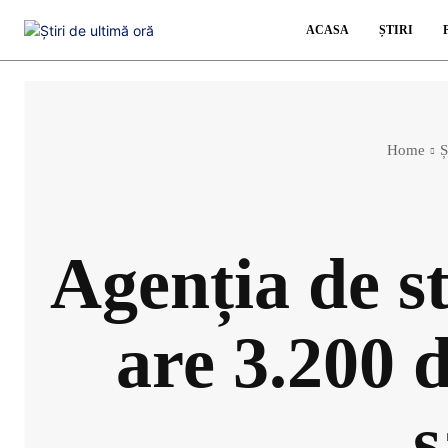
ACASA
ȘTIRI
Home
Ș
Agenția de st
are 3.200 d
s