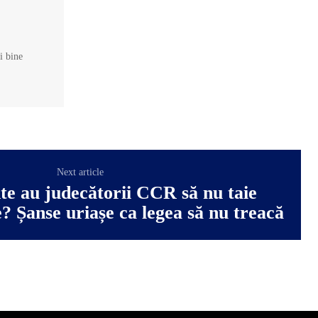
și bine
Next article
e au judecătorii CCR să nu taie
e? Șanse uriașe ca legea să nu treacă