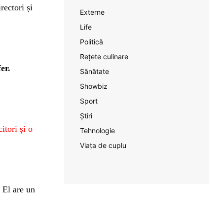
rectori și
Externe
Life
Politică
Rețete culinare
er.
Sănătate
Showbiz
Sport
Știri
itori și o
Tehnologie
Viața de cuplu
 El are un