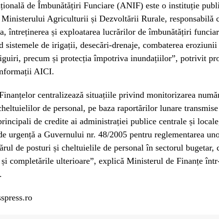
ională de Îmbunătățiri Funciare (ANIF) este o instituție publ
Ministerului Agriculturii și Dezvoltării Rurale, responsabilă 
a, întreținerea și exploatarea lucrărilor de îmbunătățiri funcia
ud sistemele de irigații, desecări-drenaje, combaterea eroziunii 
iguiri, precum și protecția împotriva inundațiilor”, potrivit pr
Informații AICI.
Finanțelor centralizează situațiile privind monitorizarea numă
 cheltuielilor de personal, pe baza raportărilor lunare transmise
rincipali de credite ai administrației publice centrale și locale
de urgență a Guvernului nr. 48/2005 pentru reglementarea un
rul de posturi și cheltuielile de personal în sectorul bugetar, 
 și completările ulterioare”, explică Ministerul de Finanțe înt
.
spress.ro