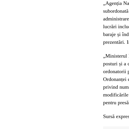
„Agenția Naț
subordonată 
administrare
lucrări incl
baraje și înd
prezentări. 
„Ministerul 
posturi și a
ordonatorii p
Ordonanței 
privind numă
modificările
pentru presă
Sursă expres