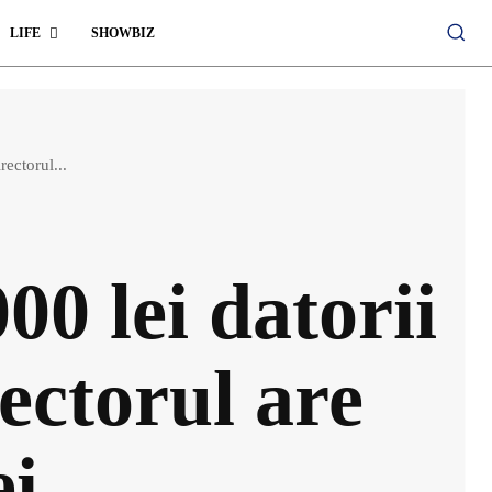
LIFE
SHOWBIZ
rectorul...
00 lei datorii
rectorul are
ei