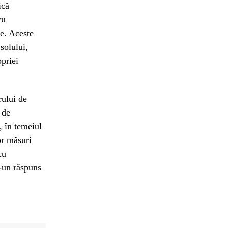
ică
cu
re. Aceste
solului,
opriei
rului de
 de
, în temeiul
or măsuri
cu
r-un răspuns