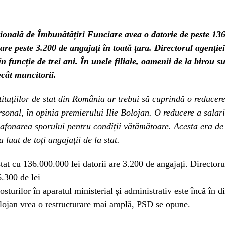
ională de Îmbunătățiri Funciare avea o datorie de peste 13
 are peste 3.200 de angajați în toată țara. Directorul agenție
în funcție de trei ani. În unele filiale, oamenii de la birou s
cât muncitorii.
ituțiilor de stat din România ar trebui să cuprindă o reducere
rsonal, în opinia premierului Ilie Bolojan. O reducere a salari
lafonarea sporului pentru condiții vătămătoare. Acesta era d
a luat de toți angajații de la stat.
tat cu 136.000.000 lei datorii are 3.200 de angajați. Directoru
6.300 de lei
sturilor în aparatul ministerial și administrativ este încă în d
olojan vrea o restructurare mai amplă, PSD se opune.