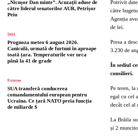
Potrivit date
„Nicușor Dan minte”. Acuzații aduse de
către liderul senatorilor AUR, Petrișor
către bugetu
Peiu
Agenția avea
de lei.
Știri
Presa a desc
Prognoza meteo 6 august 2026.
Caniculă, urmată de furtuni în aproape
3.230 de ang
toată țara. Temperaturile vor urca
până la 41 de grade
În sediul c
consilieri.
Externe
Pe teren, la 
SUA transferă conducerea
comandamentului european pentru
egal cu cel 
Ucraina. Ce țară NATO preia funcția
decât cel al
de miliarde $
La Brăila sun
și 2 muncito