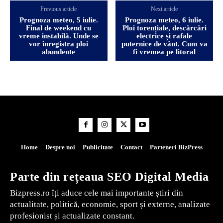
Previous article
Next article
Prognoza meteo, 5 iulie.
Prognoza meteo, 6 iulie.
Final de weekend cu
Ploi torențiale, descărcări
vreme instabilă. Unde se
electrice și rafale
vor înregistra ploi
puternice de vânt. Cum va
abundente
fi vremea pe litoral
Home
Despre noi
Publicitate
Contact
Parteneri BizPress
Parte din rețeaua SEO Digital Media
Bizpress.ro îți aduce cele mai importante știri din
actualitate, politică, economie, sport și externe, analizate
profesionist și actualizate constant.