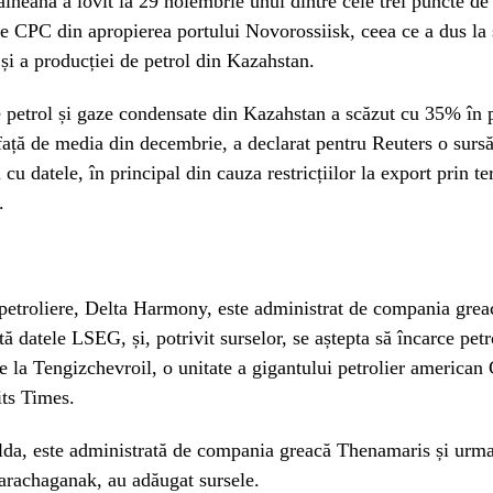
ineană a lovit la 29 noiembrie unul dintre cele trei puncte de
le CPC din apropierea portului Novorossiisk, ceea ce a dus la
 și a producției de petrol din Kazahstan.
 petrol și gaze condensate din Kazahstan a scăzut cu 35% în 
față de media din decembrie, a declarat pentru Reuters o surs
 cu datele, în principal din cauza restricțiilor la export prin t
.
petroliere, Delta Harmony, este administrat de compania grea
tă datele LSEG, și, potrivit surselor, se aștepta să încarce pet
 la Tengizchevroil, o unitate a gigantului petrolier american
its Times.
lda, este administrată de compania greacă Thenamaris și urma
arachaganak, au adăugat sursele.