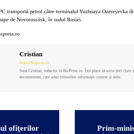
C transportă petrol către terminalul Yuzhnaya Ozereyevka d
ape de Novorossiisk, în sudul Rusiei.
spress.ro
Cristian
https://bizpress.ro
Sunt Cristian, redactor la BizPress.ro. Îmi place să scriu știri clare 
documentate, care aduc cititorilor informații corecte și utile.
 ofițerilor
Prim-minis