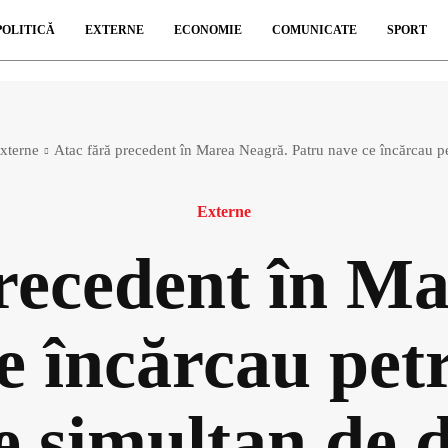
POLITICĂ
EXTERNE
ECONOMIE
COMUNICATE
SPORT
xterne
Atac fără precedent în Marea Neagră. Patru nave ce încărcau pet
Externe
recedent în M
e încărcau petr
te simultan de 