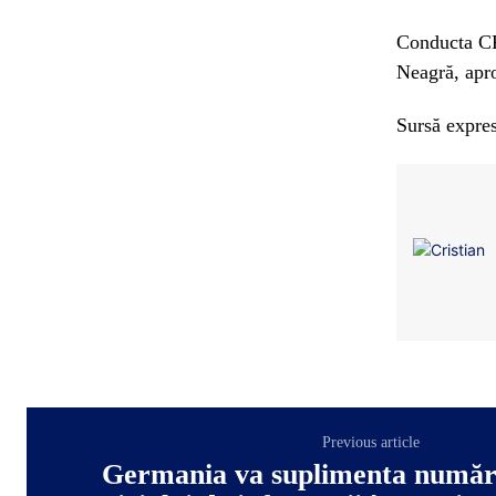
Conducta CP
Neagră, apro
Sursă expres
Previous article
Germania va suplimenta numărul