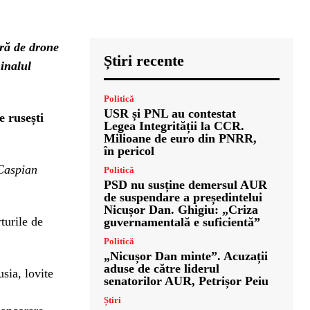
gră de drone
Știri recente
minalul
Politică
USR și PNL au contestat
e rusești
Legea Integrității la CCR.
Milioane de euro din PNRR,
în pericol
 Caspian
Politică
PSD nu susține demersul AUR
de suspendare a președintelui
Nicușor Dan. Ghigiu: „Criza
turile de
guvernamentală e suficientă”
Politică
„Nicușor Dan minte”. Acuzații
aduse de către liderul
sia, lovite
senatorilor AUR, Petrișor Peiu
Știri