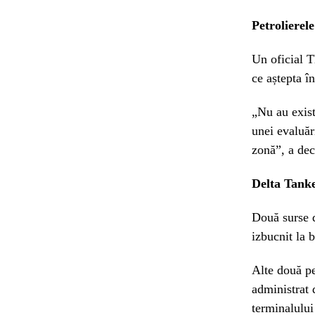
Petrolierel
Un oficial T
ce aștepta î
„Nu au exist
unei evaluăr
zonă”, a dec
Delta Tanke
Două surse d
izbucnit la b
Alte două pe
administrat 
terminalului