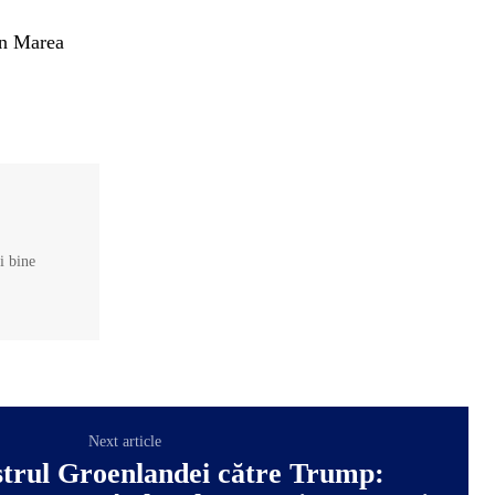
in Marea
și bine
Next article
trul Groenlandei către Trump: