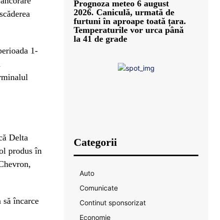
 ancorare
Prognoza meteo 6 august
2026. Caniculă, urmată de
 scăderea
furtuni în aproape toată țara.
Temperaturile vor urca până
la 41 de grade
perioada 1-
ă
erminalul
că Delta
Categorii
rol produs în
 Chevron,
Auto
Comunicate
 să încarce
Continut sponsorizat
Economie