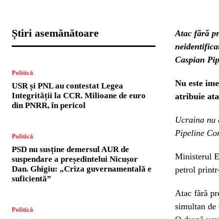
Știri asemănătoare
Atac fără p
neidentifica
Caspian Pip
Politică
Nu este imed
USR și PNL au contestat Legea
Integrității la CCR. Milioane de euro
atribuie at
din PNRR, în pericol
Ucraina nu a
Pipeline Con
Politică
PSD nu susține demersul AUR de
Ministerul E
suspendare a președintelui Nicușor
Dan. Ghigiu: „Criza guvernamentală e
petrol print
suficientă”
Atac fără pr
simultan de
Politică