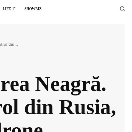
LIFE
SHOWBIZ
rol din...
area Neagră.
ol din Rusia,
drone