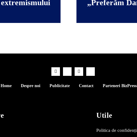
a extremismului
„Preferăm Dan
Home
Despre noi
Publicitate
Contact
Parteneri BizPress
re
Utile
Politica de confidenți