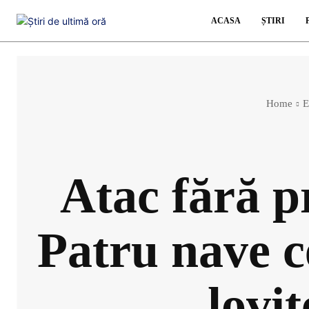
ACASA
ȘTIRI
Home
E
Atac fără p
Patru nave c
lovi