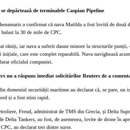
e se depărtează de terminalele Caspian Pipeline
henamaris a confirmat că nava Matilda a fost lovită de două 
n balast la 30 de mile de CPC.
at răniți, iar nava a suferit daune minore la structurile punții
i inițiale, care este complet reparabilă. Nava navighează acu
larat oficialul companiei.
rs nu a răspuns imediat solicitărilor Reuters de a coment
in domeniul securității maritime au declarat că, se pare, un i
ord și a fost stins rapid.
troliere, Freud, administrat de TMS din Grecia, și Delta Sup
de Delta Tankers, au fost, de asemenea, lovite de drone în ap
 CPC, au declarat trei dintre surse.