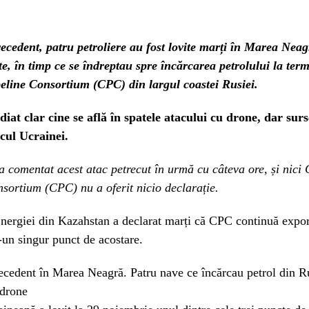
recedent, patru petroliere au fost lovite marți în Marea Nea
te, în timp ce se îndreptau spre încărcarea petrolului la ter
eline Consortium (CPC) din largul coastei Rusiei.
iat clar cine se află în spatele atacului cu drone, dar surs
acul Ucrainei.
 comentat acest atac petrecut în urmă cu câteva ore, și nici
sortium (CPC) nu a oferit nicio declarație.
nergiei din Kazahstan a declarat marți că CPC continuă expor
r-un singur punct de acostare.
ecedent în Marea Neagră. Patru nave ce încărcau petrol din Ru
 drone