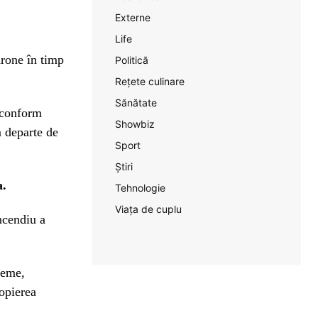
Externe
Life
drone în timp
Politică
Rețete culinare
Sănătate
, conform
Showbiz
m departe de
Sport
Știri
a.
Tehnologie
Viața de cuplu
ncendiu a
reme,
ropierea