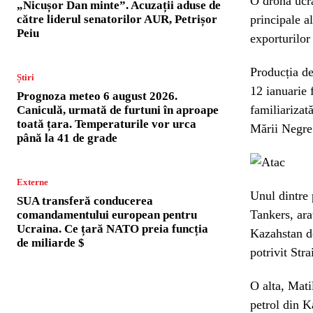
O dronă ucra
„Nicușor Dan minte”. Acuzații aduse de
către liderul senatorilor AUR, Petrișor
principale a
Peiu
exporturilor
Producția de
Știri
12 ianuarie 
Prognoza meteo 6 august 2026.
familiarizată
Caniculă, urmată de furtuni în aproape
toată țara. Temperaturile vor urca
Mării Negre
până la 41 de grade
Externe
Unul dintre 
SUA transferă conducerea
Tankers, ara
comandamentului european pentru
Ucraina. Ce țară NATO preia funcția
Kazahstan de
de miliarde $
potrivit Stra
O alta, Mati
petrol din K