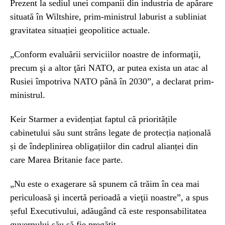
Prezent la sediul unei companii din industria de apărare
situată în Wiltshire, prim-ministrul laburist a subliniat
gravitatea situației geopolitice actuale.
„Conform evaluării serviciilor noastre de informaţii,
precum şi a altor ţări NATO, ar putea exista un atac al
Rusiei împotriva NATO până în 2030”, a declarat prim-
ministrul.
Keir Starmer a evidențiat faptul că prioritățile
cabinetului său sunt strâns legate de protecția națională
și de îndeplinirea obligațiilor din cadrul alianței din
care Marea Britanie face parte.
„Nu este o exagerare să spunem că trăim în cea mai
periculoasă şi incertă perioadă a vieţii noastre”, a spus
șeful Executivului, adăugând că este responsabilitatea
guvernului său să fie pregătit.