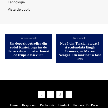
Tehnologie
Viața de cuplu
Previous article
Next article
Un depozit petrolier din
Navă din Turcia, atacată
sudul Rusiei, cuprins de
și scufundată lângă
flăcări după un atac lansat
Crimeea, în Marea
de trupele Kievului
Neagră. Un marinar a fost
ucis
Home
Despre noi
Publicitate
Contact
Parteneri BizPress