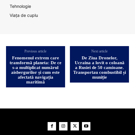
Tehnologie
Viața de cuplu
Previous article
Next article
Fenomenul extrem care
De Ziua Dronelor,
transformă planeta: De ce
Ucraina a lovit o coloană
s-a multiplicat numărul
a Rusiei de 50 camioane.
aisbergurilor și cum este
Transportau combustibil și
afectată navigația
muniție
maritimă