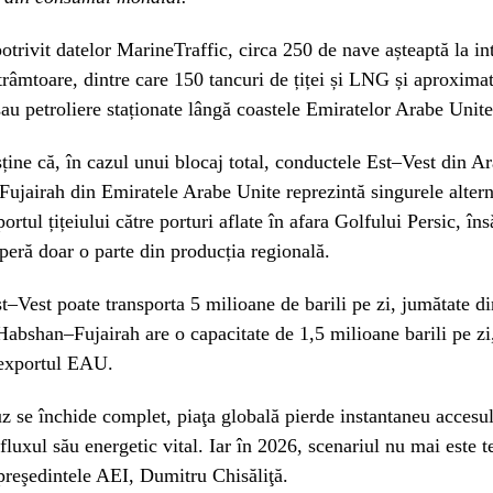
potrivit datelor MarineTraffic, circa 250 de nave așteaptă la in
strâmtoare, dintre care 150 tancuri de țiței și LNG și aproxima
au petroliere staționate lângă coastele Emiratelor Arabe Unit
sține că, în cazul unui blocaj total, conductele Est–Vest din A
ujairah din Emiratele Arabe Unite reprezintă singurele altern
ortul țițeiului către porturi aflate în afara Golfului Persic, în
peră doar o parte din producția regională.
–Vest poate transporta 5 milioane de barili pe zi, jumătate d
 Habshan–Fujairah are o capacitate de 1,5 milioane barili pe z
 exportul EAU.
se închide complet, piaţa globală pierde instantaneu accesul
fluxul său energetic vital. Iar în 2026, scenariul nu mai este t
preşedintele AEI, Dumitru Chisăliţă.