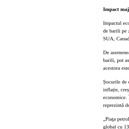
Impact maj
Impactul eco
de barili pe
SUA, Canada
De asemenea,
barili, pot a
acestora este
Șocurile de 
inflație, cre
economice. Î
reprezintă d
„Piaţa petro
global cu 13