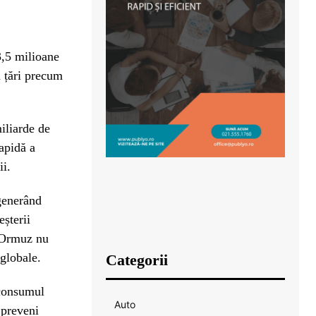
3,5 milioane
n țări precum
iliarde de
rapidă a
ii.
 generând
eșterii
a Ormuz nu
 globale.
Categorii
 consumul
Auto
 preveni