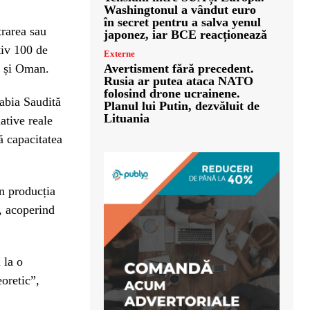
Washingtonul a vândut euro
în secret pentru a salva yenul
trarea sau
japonez, iar BCE reacționează
tiv 100 de
Externe
e și Oman.
Avertisment fără precedent.
Rusia ar putea ataca NATO
folosind drone ucrainene.
rabia Saudită
Planul lui Putin, dezvăluit de
Lituania
ative reale
să capacitatea
in producția
i, acoperind
 la o
eoretic”,