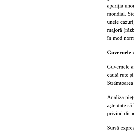
apariţia unor
mondial. Sto
unele cazuri,
majoră (răzb
în mod norma
Guvernele c
Guvernele asi
caută rute și
Strâmtoarea 
Analiza pieț
așteptate să 
privind disp
Sursă expres