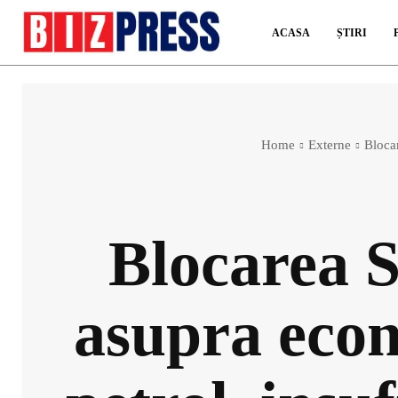
ACASA
ȘTIRI
Home
Externe
Blocar
Blocarea 
asupra econ