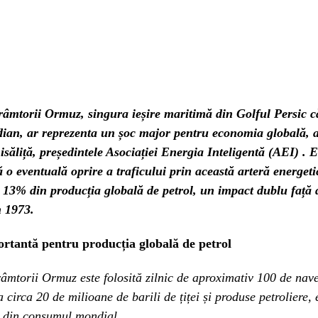
râmtorii Ormuz, singura ieșire maritimă din Golful Persic c
ian, ar reprezenta un șoc major pentru economia globală, a
ăliță, președintele Asociației Energia Inteligentă (AEI) . 
 o eventuală oprire a traficului prin această arteră energeti
 13% din producția globală de petrol, un impact dublu față 
n 1973.
rtantă pentru producția globală de petrol
âmtorii Ormuz este folosită zilnic de aproximativ 100 de nav
a circa 20 de milioane de barili de țiței și produse petroliere,
i din consumul mondial.