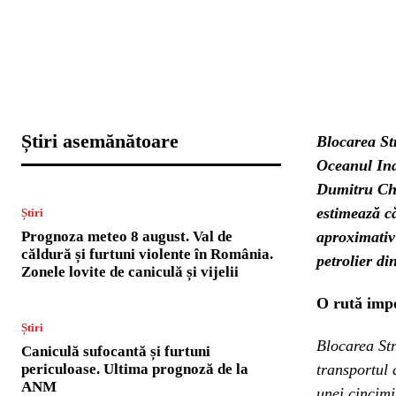
Știri asemănătoare
Blocarea St
Oceanul Ind
Dumitru Chis
estimează că
Știri
Prognoza meteo 8 august. Val de
aproximativ
căldură și furtuni violente în România.
petrolier di
Zonele lovite de caniculă și vijelii
O rută impo
Știri
Blocarea Str
Caniculă sufocantă și furtuni
periculoase. Ultima prognoză de la
transportul 
ANM
unei cincim