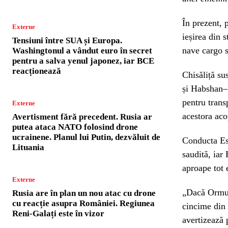
În prezent, 
Externe
ieșirea din 
Tensiuni între SUA și Europa.
nave cargo s
Washingtonul a vândut euro în secret
pentru a salva yenul japonez, iar BCE
reacționează
Chisăliță su
și Habshan–F
pentru transp
Externe
acestora aco
Avertisment fără precedent. Rusia ar
putea ataca NATO folosind drone
ucrainene. Planul lui Putin, dezvăluit de
Conducta Est
Lituania
saudită, iar
aproape tot
Externe
„Dacă Ormuz 
Rusia are în plan un nou atac cu drone
cu reacție asupra României. Regiunea
cincime din 
Reni-Galați este în vizor
avertizează 