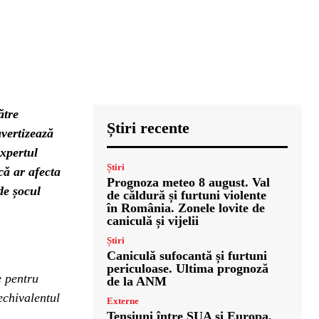
ătre
Știri recente
vertizează
Expertul
Știri
că ar afecta
Prognoza meteo 8 august. Val
de șocul
de căldură și furtuni violente
în România. Zonele lovite de
caniculă și vijelii
Știri
Caniculă sufocantă și furtuni
periculoase. Ultima prognoză
e pentru
de la ANM
 echivalentul
Externe
Tensiuni între SUA și Europa.