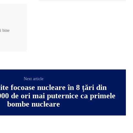
și bine
Next article
te focoase nucleare în 8 țări din
00 de ori mai puternice ca primele
bombe nucleare