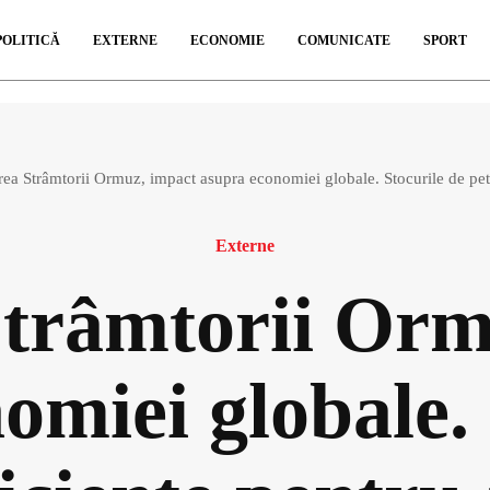
POLITICĂ
EXTERNE
ECONOMIE
COMUNICATE
SPORT
ea Strâmtorii Ormuz, impact asupra economiei globale. Stocurile de petro
Externe
Strâmtorii Orm
omiei globale. 