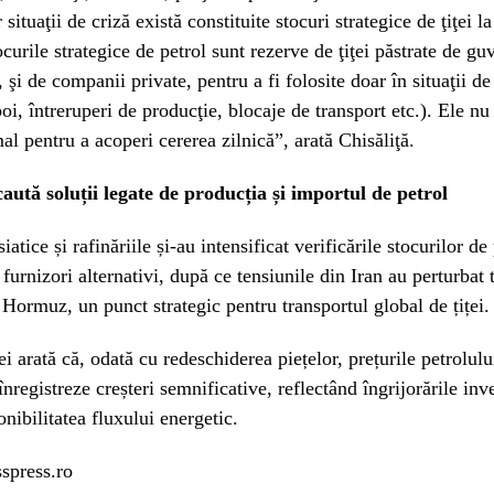
 situaţii de criză există constituite stocuri strategice de ţiţei la
curile strategice de petrol sunt rezerve de ţiţei păstrate de guv
 şi de companii private, pentru a fi folosite doar în situaţii de
oi, întreruperi de producţie, blocaje de transport etc.). Ele nu 
l pentru a acoperi cererea zilnică”, arată Chisăliţă.
aută soluții legate de producția și importul de petrol
atice și rafinăriile și-au intensificat verificările stocurilor de 
 furnizori alternativi, după ce tensiunile din Iran au perturbat 
Hormuz, un punct strategic pentru transportul global de țiței.
ei arată că, odată cu redeschiderea piețelor, prețurile petrolulu
înregistreze creșteri semnificative, reflectând îngrijorările inve
onibilitatea fluxului energetic.
spress.ro