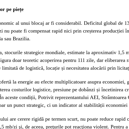
or pe piețe
nomic al unui blocaj ar fi considerabil. Deficitul global de 1
 zi nu poate fi compensat rapid nici prin creșterea producției î
 sau Brazilia.
 stocurile strategice mondiale, estimate la aproximativ 1,5 m
sigura doar teoretic acoperirea pentru 111 zile, dar eliberarea 
 limitată de logistică, locație și necesitatea alocării prin licitaț
ofertă la energie au efecte multiplicatoare asupra economiei,
șterea costurilor logistice, presiune pe dobânzi și încetinirea cr
n aceste condiții, Potrivit reprezentantului AEI, Strâmtoare
oar un punct strategic, ci un indicator al stabilității economiei
lului are cerere rigidă pe termen scurt, nu poate reduce rapid
,5 mb/zi şi, de aceea, preţurile pot reacţiona violent. Pentru a