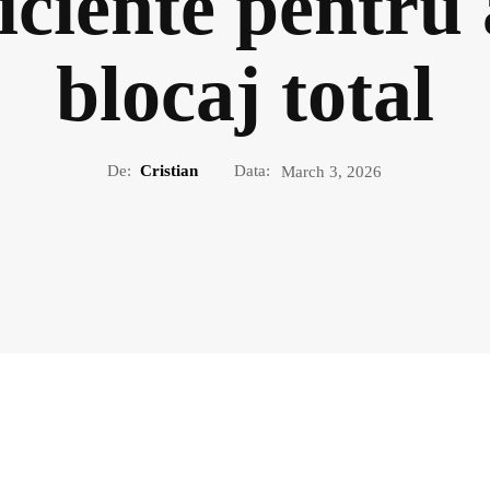
ficiente pentru
blocaj total
De:
Cristian
Data:
March 3, 2026