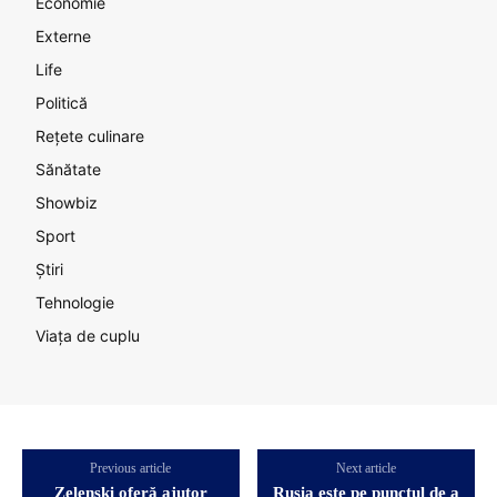
Economie
Externe
Life
Politică
Rețete culinare
Sănătate
Showbiz
Sport
Știri
Tehnologie
Viața de cuplu
Previous article
Next article
Zelenski oferă ajutor
Rusia este pe punctul de a