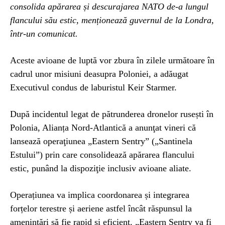
consolida apărarea și descurajarea NATO de-a lungul
flancului său estic, menționează guvernul de la Londra,
într-un comunicat.
Aceste avioane de luptă vor zbura în zilele următoare în
cadrul unor misiuni deasupra Poloniei, a adăugat
Executivul condus de laburistul Keir Starmer.
După incidentul legat de pătrunderea dronelor rusești în
Polonia, Alianța Nord-Atlantică a anunţat vineri că
lansează operaţiunea „Eastern Sentry” („Santinela
Estului”) prin care consolidează apărarea flancului
estic, punând la dispoziţie inclusiv avioane aliate.
Operațiunea va implica coordonarea și integrarea
forțelor terestre și aeriene astfel încât răspunsul la
amenințări să fie rapid și eficient. „Eastern Sentry va fi