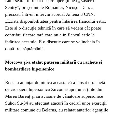
Luni seară, întrebat despre operațiunea „Eastern
Sentry”, președintele României, Nicușor Dan, a
precizat, într-un interviu acordat Antena 3 CNN:
„Există disponibilitatea pentru întărirea flancului estic.
Este și o discuție tehnică în care să vedem cât poate
contribui fiecare țară care nu e în flancul estic la
întărirea acestuia. E o discuție care se va încheia în
două-trei săptămâni”.
Moscova și-a etalat puterea militară cu rachete și
bombardiere hipersonice
Rusia a anunțat duminica aceasta că a lansat o rachetă
de croazieră hipersonică Zircon asupra unei ținte din
Marea Barenț și că avioane de vânătoare supersonice
Suhoi Su-34 au efectuat atacuri în cadrul unor exerciții
militare comune cu Belarus, au relatat anterior agențiile