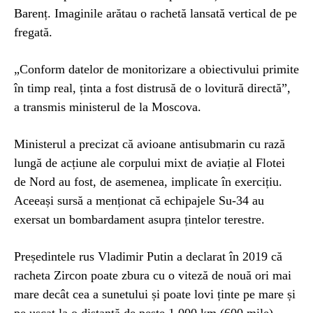
Barenț. Imaginile arătau o rachetă lansată vertical de pe
fregată.
„Conform datelor de monitorizare a obiectivului primite
în timp real, ținta a fost distrusă de o lovitură directă”,
a transmis ministerul de la Moscova.
Ministerul a precizat că avioane antisubmarin cu rază
lungă de acțiune ale corpului mixt de aviație al Flotei
de Nord au fost, de asemenea, implicate în exercițiu.
Aceeași sursă a menționat că echipajele Su-34 au
exersat un bombardament asupra țintelor terestre.
Președintele rus Vladimir Putin a declarat în 2019 că
racheta Zircon poate zbura cu o viteză de nouă ori mai
mare decât cea a sunetului și poate lovi ținte pe mare și
pe uscat la o distanță de peste 1.000 km (600 mile).