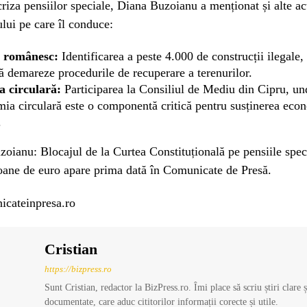
riza pensiilor speciale, Diana Buzoianu a menționat și alte ac
ului pe care îl conduce:
l românesc:
Identificarea a peste 4.000 de construcții ilegale, 
 demareze procedurile de recuperare a terenurilor.
 circulară:
Participarea la Consiliul de Mediu din Cipru, un
ia circulară este o componentă critică pentru susținerea eco
.
zoianu: Blocajul de la Curtea Constituțională pe pensiile spec
oane de euro apare prima dată în Comunicate de Presă.
icateinpresa.ro
Cristian
https://bizpress.ro
Sunt Cristian, redactor la BizPress.ro. Îmi place să scriu știri clare 
documentate, care aduc cititorilor informații corecte și utile.