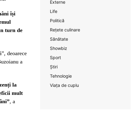
Externe
Life
âni își
Politică
temul
Rețete culinare
un turn de
Sănătate
Showbiz
ă”, deoarece
Sport
 Buzoianu a
Știri
Tehnologie
enți la
Viața de cuplu
ficii mult
âni”
, a