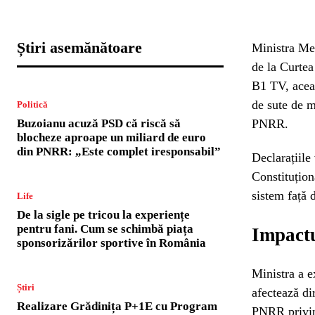
Știri asemănătoare
Ministra Med
de la Curtea
B1 TV, aceas
de sute de m
Politică
Buzoianu acuză PSD că riscă să
PNRR.
blocheze aproape un miliard de euro
din PNRR: „Este complet iresponsabil”
Declarațiile
Constituțion
sistem față 
Life
De la sigle pe tricou la experiențe
pentru fani. Cum se schimbă piața
Impactu
sponsorizărilor sportive în România
Ministra a e
Știri
afectează di
Realizare Grădinița P+1E cu Program
PNRR privind