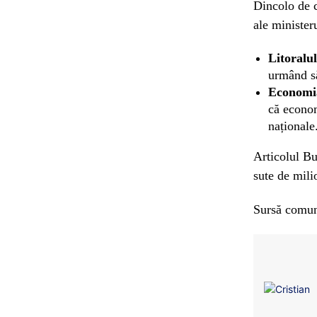
Dincolo de c
ale minister
Litoralu
urmând să
Economia
că econom
naționale
Articolul Bu
sute de mili
Sursă comun