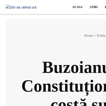
ACASA
ȘTIRI
Home
Politi
Buzoianu
Constituțion
costă s