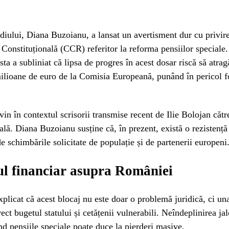
iului, Diana Buzoianu, a lansat un avertisment dur cu privire
 Constituțională (CCR) referitor la reforma pensiilor speciale.
ta a subliniat că lipsa de progres în acest dosar riscă să atrag
ilioane de euro de la Comisia Europeană, punând în pericol f
 vin în contextul scrisorii transmise recent de Ilie Bolojan căt
ală. Diana Buzoianu susține că, în prezent, există o rezistență
de schimbările solicitate de populație și de partenerii europeni
l financiar asupra României
xplicat că acest blocaj nu este doar o problemă juridică, ci un
rect bugetul statului și cetățenii vulnerabili. Neîndeplinirea ja
 pensiile speciale poate duce la pierderi masive.