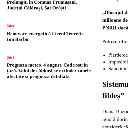
Prelungit, în Comuna Frumușani,
Județul Călărași, Sat Orăști
„Blocajul d
milioane de
Știri
PNRR dacă 
Renovare energetică Liceul Teoretic
Ion Barbu
Potrivit ofic
Pierderea
Știri
Imposibil
Prognoza meteo, 4 august. Cod roșu în
Sancțiuni
țară. Valul de căldură se extinde: zonele
afectate și prognoza detaliată
Sistemu
fildeș”
Diana Buzoia
ignoră dorin
consideră că