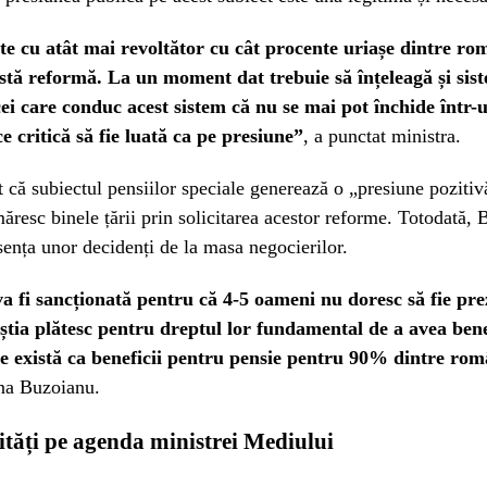
te cu atât mai revoltător cu cât procente uriașe dintre rom
stă reformă. La un moment dat trebuie să înțeleagă și sis
 cei care conduc acest sistem că nu se mai pot închide într-
ice critică să fie luată ca pe presiune”
, a punctat ministra.
 că subiectul pensiilor speciale generează o „presiune pozitiv
măresc binele țării prin solicitarea acestor reforme. Totodată,
sența unor decidenți de la masa negocierilor.
 fi sancționată pentru că 4-5 oameni nu doresc să fie prez
tia plătesc pentru dreptul lor fundamental de a avea bene
ce există ca beneficii pentru pensie pentru 90% dintre rom
na Buzoianu.
rități pe agenda ministrei Mediului