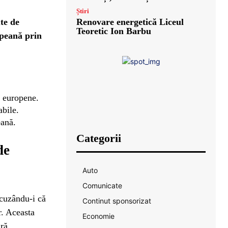
Știri
Renovare energetică Liceul
ute de
Teoretic Ion Barbu
opeană prin
i europene.
abile.
eană.
Categorii
de
Auto
Comunicate
acuzându-i că
Continut sponsorizat
r. Aceasta
Economie
ră.