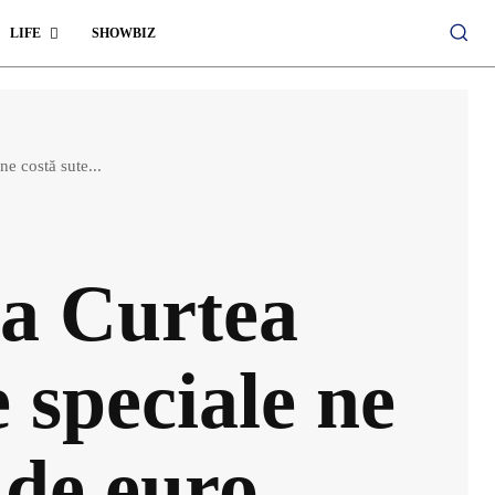
LIFE
SHOWBIZ
ne costă sute...
la Curtea
 speciale ne
 de euro