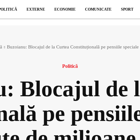
POLITICĂ
EXTERNE
ECONOMIE
COMUNICATE
SPORT
că
Buzoianu: Blocajul de la Curtea Constituțională pe pensiile speciale 
Politică
: Blocajul de 
ală pe pensiile
ute de milioane