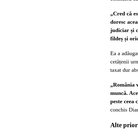
„Cred că es
doresc acea
judiciar și
fildeș și or
Ea a adăugat
cetățenii ur
taxat dur ab
„România va
muncă. Aceș
peste ceea 
conchis Dia
Alte prio