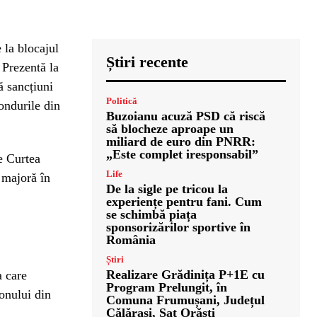
 la blocajul
Știri recente
 Prezentă la
ă sancțiuni
Politică
ondurile din
Buzoianu acuză PSD că riscă
să blocheze aproape un
miliard de euro din PNRR:
„Este complet iresponsabil”
re Curtea
Life
 majoră în
De la sigle pe tricou la
.
experiențe pentru fani. Cum
se schimbă piața
sponsorizărilor sportive în
România
Știri
Realizare Grădinița P+1E cu
a care
Program Prelungit, în
lonului din
Comuna Frumușani, Județul
Călărași, Sat Orăști