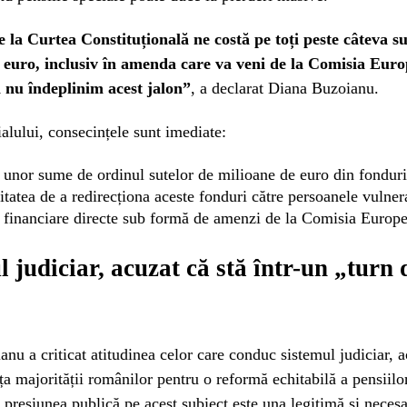
e la Curtea Constituțională ne costă pe toți peste câteva s
 euro, inclusiv în amenda care va veni de la Comisia Eur
nu îndeplinim acest jalon”
, a declarat Diana Buzoianu.
ialului, consecințele sunt imediate:
 unor sume de ordinul sutelor de milioane de euro din fondur
itatea de a redirecționa aceste fonduri către persoanele vulner
 financiare directe sub formă de amenzi de la Comisia Europ
l judiciar, acuzat că stă într-un „turn 
nu a criticat atitudinea celor care conduc sistemul judiciar, 
ța majorității românilor pentru o reformă echitabilă a pensiilo
 presiunea publică pe acest subiect este una legitimă și necesa