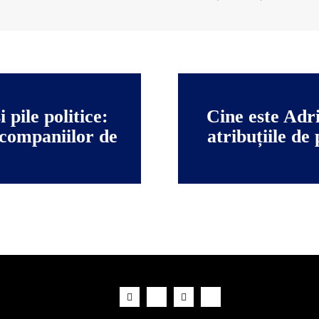
pile politice:
Cine este Adr
 companiilor de
atribuțiile de