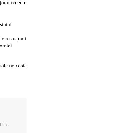
țiuni recente
statul
de a susținut
nomiei
iale ne costă
și bine