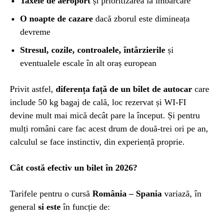
Taxele de aeroport
și prioritizarea la îmbarcare
O noapte de cazare
dacă zborul este dimineața
devreme
Stresul
, cozile, controalele, întârzierile
și
eventualele escale în alt oraș european
Privit astfel,
diferența față de un bilet de autocar
care
include 50 kg bagaj de cală, loc rezervat și WI-FI
devine mult mai mică decât pare la început. Și pentru
mulți români care fac acest drum de două-trei ori pe an,
calculul se face instinctiv, din experiență proprie.
Cât costă efectiv un bilet în 2026?
Tarifele pentru o cursă
România – Spania
variază, în
general
si este
în funcție de: