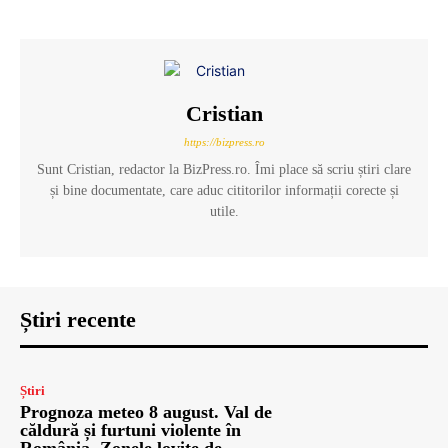
Cristian
https://bizpress.ro
Sunt Cristian, redactor la BizPress.ro. Îmi place să scriu știri clare
și bine documentate, care aduc cititorilor informații corecte și
utile.
Știri recente
Știri
Prognoza meteo 8 august. Val de
căldură și furtuni violente în
România. Zonele lovite de