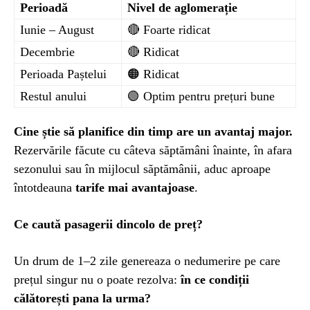
Perioadă
Nivel de aglomerație
Iunie – August
🔴 Foarte ridicat
Decembrie
🔴 Ridicat
Perioada Paștelui
🟠 Ridicat
Restul anului
🟢 Optim pentru prețuri bune
Cine știe să planifice din timp are un avantaj major.
Rezervările făcute cu câteva săptămâni înainte, în afara
sezonului sau în mijlocul săptămânii, aduc aproape
întotdeauna
tarife mai avantajoase
.
Ce caută pasagerii dincolo de preț?
Un drum de 1–2 zile genereaza o nedumerire pe care
prețul singur nu o poate rezolva:
în ce condiții
călătorești pana la urma?