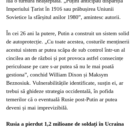
lua o turnură neașteptată. „Puțini anticipau dispariția
Imperiului Țarist în 1916 sau prăbușirea Uniunii
Sovietice la sfârșitul anilor 1980”, amintesc autorii.
În cei 26 ani la putere, Putin a construit un sistem solid
de autoprotecție. „Cu toate acestea, costurile menținerii
acestui sistem ar putea scăpa de sub control într-un al
cincilea an de război și pot provoca astfel consecințe
periculoase pe care s-ar putea să nu le mai poată
gestiona”, conchid William Dixon și Maksym
Beznosiuk. Vulnerabilitățile identificate, susțin ei, ar
trebui să ghideze strategia occidentală, în pofida
temerilor că o eventuală Rusie post-Putin ar putea
deveni și mai imprevizibilă.
Rusia a pierdut 1,2 milioane de soldați în Ucraina