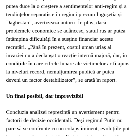
putea duce la o creștere a sentimentelor anti-regim și a
tendințelor separatiste în regiuni precum Ingușetia și
Daghestan”, avertizează autorii. În plus, dacă
problemele economice se adâncesc, statul rus ar putea
întâmpina dificultăți în a susține financiar aceste
recrutări. „Până în prezent, costul uman uriaș al
invaziei nu a declanșat o reacție internă majoră, dar, în
condițiile în care cifrele lunare ale victimelor ar fi ajuns
la niveluri record, nemulțumirea publică ar putea
deveni un factor destabilizator”, se arată în raport.
Un final posibil, dar imprevizibil
Concluzia analizei reprezintă un avertisment pentru
factorii de decizie occidentali. Deși regimul Putin nu
pare să se confrunte cu un colaps iminent, evoluțiile pot