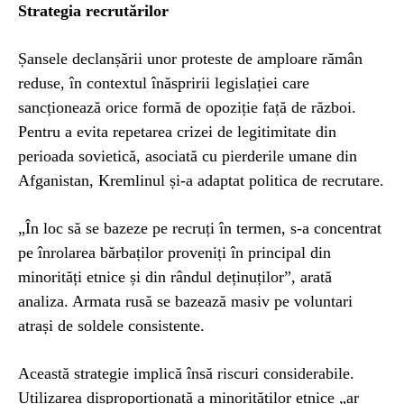
Strategia recrutărilor
Șansele declanșării unor proteste de amploare rămân
reduse, în contextul înăspririi legislației care
sancționează orice formă de opoziție față de război.
Pentru a evita repetarea crizei de legitimitate din
perioada sovietică, asociată cu pierderile umane din
Afganistan, Kremlinul și-a adaptat politica de recrutare.
„În loc să se bazeze pe recruți în termen, s-a concentrat
pe înrolarea bărbaților proveniți în principal din
minorități etnice și din rândul deținuților”, arată
analiza. Armata rusă se bazează masiv pe voluntari
atrași de soldele consistente.
Această strategie implică însă riscuri considerabile.
Utilizarea disproporționată a minorităților etnice „ar