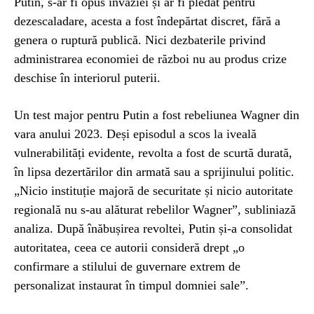
Putin, s-ar fi opus invaziei și ar fi pledat pentru
dezescaladare, acesta a fost îndepărtat discret, fără a
genera o ruptură publică. Nici dezbaterile privind
administrarea economiei de război nu au produs crize
deschise în interiorul puterii.
Un test major pentru Putin a fost rebeliunea Wagner din
vara anului 2023. Deși episodul a scos la iveală
vulnerabilități evidente, revolta a fost de scurtă durată,
în lipsa dezertărilor din armată sau a sprijinului politic.
„Nicio instituție majoră de securitate și nicio autoritate
regională nu s-au alăturat rebelilor Wagner”, subliniază
analiza. După înăbușirea revoltei, Putin și-a consolidat
autoritatea, ceea ce autorii consideră drept „o
confirmare a stilului de guvernare extrem de
personalizat instaurat în timpul domniei sale”.