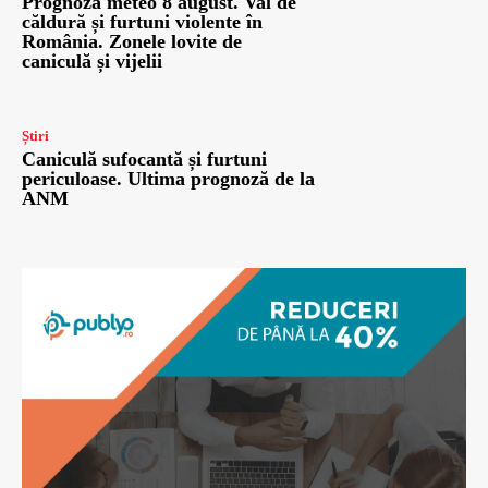
Prognoza meteo 8 august. Val de
căldură și furtuni violente în
România. Zonele lovite de
caniculă și vijelii
Știri
Caniculă sufocantă și furtuni
periculoase. Ultima prognoză de la
ANM