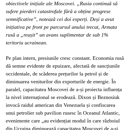
obiectivele inițiale ale Moscovei. „Rusia continuă să
sufere pierderi catastrofale fără a obține progrese
semnificative”, notează cei doi experți. Deși a avut
inițiativa pe front pe parcursul anului trecut, Armata
rusă a „reușit” un avans suplimentar de sub 1%
teritoriu ucrainean.
Pe plan intern, presiunile cresc constant. Economia rusă
dă semne evidente de epuizare, afectată de sancțiunile
occidentale, de scăderea prețurilor la petrol și de
diminuarea veniturilor din exporturile de energie. În
paralel, capacitatea Moscovei de a-și proiecta influența
la nivel internațional se erodează. Dixon și Beznosiuk
invocă raidul american din Venezuela și confiscarea
unui petrolier sub pavilion rusesc în Oceanul Atlantic,
evenimente care „au evidențiat modul în care războiul
din Ucraina diminuează capacitatea Moscovei de a-și