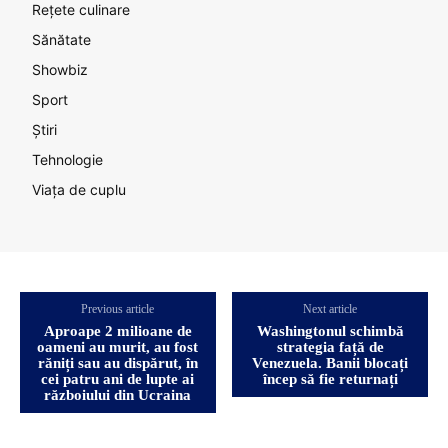
Rețete culinare
Sănătate
Showbiz
Sport
Știri
Tehnologie
Viața de cuplu
Previous article
Next article
Aproape 2 milioane de
Washingtonul schimbă
oameni au murit, au fost
strategia față de
răniți sau au dispărut, în
Venezuela. Banii blocați
cei patru ani de lupte ai
încep să fie returnați
războiului din Ucraina