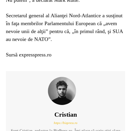
Nu putem”, a declarat Mark Rutte.
Secretarul general al Alianţei Nord-Atlantice a susţinut
în faţa membrilor Parlamentului European că „avem
nevoie unii de alţii” pentru că, „în primul rând, şi SUA
au nevoie de NATO”.
Sursă expresspress.ro
Cristian
https://bizpress.ro
Sunt Cristian, redactor la BizPress.ro. Îmi place să scriu știri clare