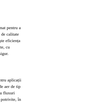
mat pentru a
de calitate
ște eficiența
te, cu
sigur.
tru aplicații
de aer de tip
u fluxuri
potrivite, în