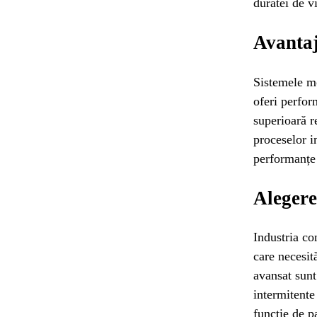
duratei de v
Avantaj
Sistemele mo
oferi perfo
superioară r
proceselor i
performanțe 
Alegere
Industria co
care necesit
avansat sunt
intermitente
funcție de p