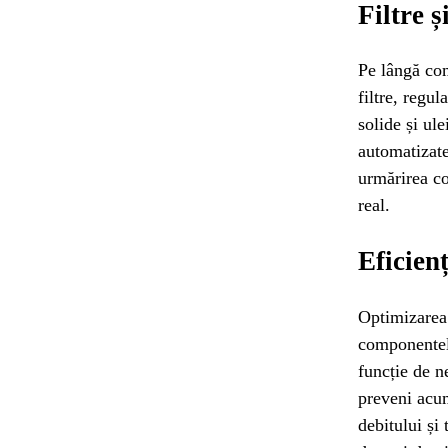
Filtre ș
Pe lângă com
filtre, regul
solide și ul
automatizate
urmărirea co
real.
Eficienț
Optimizarea
componentelo
funcție de ne
preveni acum
debitului și