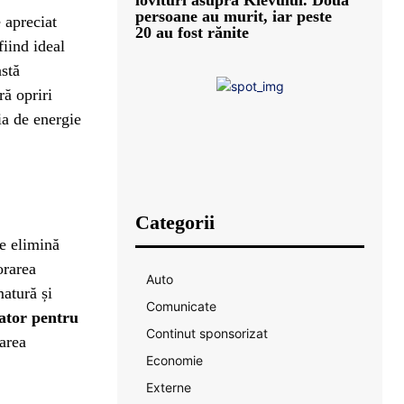
persoane au murit, iar peste
 apreciat
20 au fost rănite
fiind ideal
astă
ră opriri
ia de energie
Categorii
re elimină
orarea
Auto
atură și
Comunicate
ator pentru
Continut sponsorizat
jarea
Economie
Externe