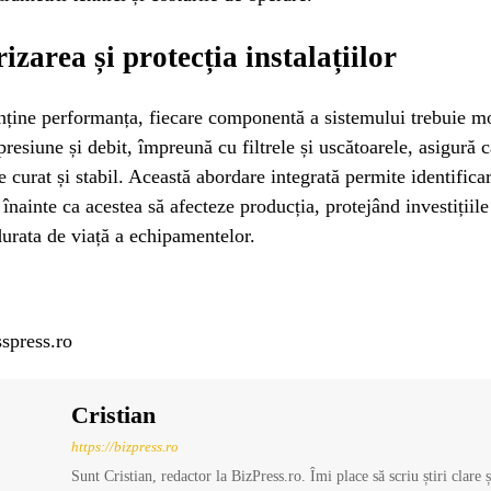
izarea și protecția instalațiilor
ține performanța, fiecare componentă a sistemului trebuie mo
presiune și debit, împreună cu filtrele și uscătoarele, asigură c
e curat și stabil. Această abordare integrată permite identifica
înainte ca acestea să afecteze producția, protejând investițiile
urata de viață a echipamentelor.
spress.ro
Cristian
https://bizpress.ro
Sunt Cristian, redactor la BizPress.ro. Îmi place să scriu știri clare 