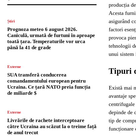
producția de
Acesta furni
asigurând con
Știri
Prognoza meteo 6 august 2026.
factori esen
Caniculă, urmată de furtuni în aproape
provoca pierd
toată țara. Temperaturile vor urca
tehnologii d
până la 41 de grade
unui sistem 
Externe
Tipuri 
SUA transferă conducerea
comandamentului european pentru
Ucraina. Ce țară NATO preia funcția
Există mai m
de miliarde $
avantaje spe
centrifugale
depinde de d
Externe
Livrările de rachete interceptoare
tip de compr
către Ucraina au scăzut la o treime față
funcționare c
de anul trecut