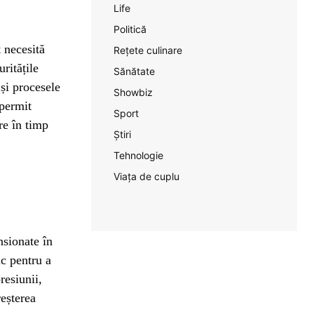
Life
Politică
 necesită
Rețete culinare
ritățile
Sănătate
 și procesele
Showbiz
 permit
Sport
re în timp
Știri
Tehnologie
Viața de cuplu
nsionate în
ic pentru a
resiunii,
reșterea