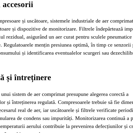
i accesorii
presoare și uscătoare, sistemele industriale de aer comprimat
atoare și dispozitive de monitorizare. Filtrele îndepărtează impu
eiul rezidual, asigurând un aer curat pentru sculele pneumatice
. Regulatoarele mențin presiunea optimă, în timp ce senzorii
nsumului și identificarea eventualelor scurgeri sau dezechilib
ă și întreținere
 unui sistem de aer comprimat presupune alegerea corectă a
r și întreținerea regulată. Compresoarele trebuie să fie dime
cesarul real de aer, iar uscătoarele și filtrele verificate period
ularea de condens sau impurități. Monitorizarea continuă a p
 temperaturii aerului contribuie la prevenirea defecțiunilor și c