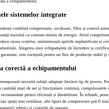
iață a echipamentelor.
ele sistemelor integrate
derne combină compresoare, uscătoare, filtre și control auto
rmanță maximă cu consum minim de energie. Aerul comprimat 
educe uzura sculelor, minimizează opririle neplanificate și cre
ndustriale. Alegerea unor echipamente de încredere și certifica
garantate, este esențială pentru un flux de producție stabil și 
a corectă a echipamentului
ntemporană necesită soluții adaptate fiecărui tip de proces. Pen
ă cantități mari de aer și funcționare continuă, compresoarele 
 recomandate pentru eficiență și durabilitate. În schimb, pentr
 sau spații mai restrânse, alte tipuri de compresoare pot fi mai 
arametrii tehnici și costurile de operare.