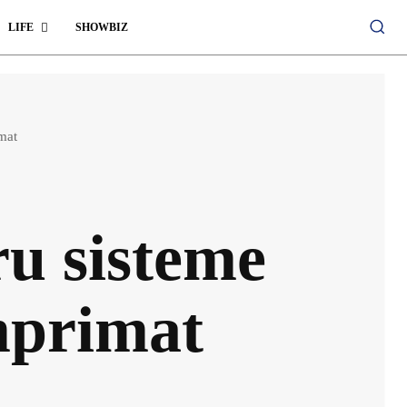
LIFE
SHOWBIZ
mat
u sisteme
mprimat