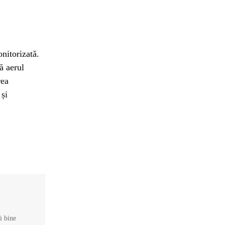
nitorizată.
ă aerul
rea
 și
și bine