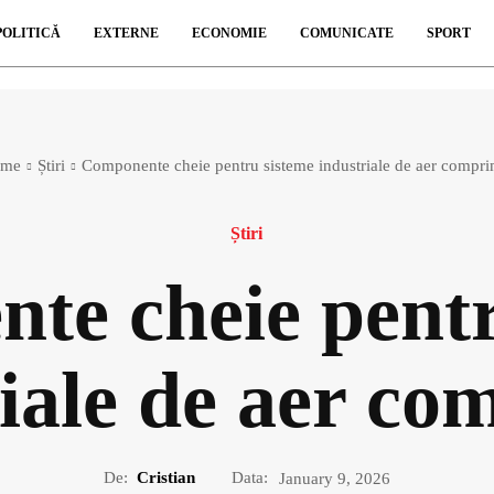
POLITICĂ
EXTERNE
ECONOMIE
COMUNICATE
SPORT
me
Știri
Componente cheie pentru sisteme industriale de aer compri
Știri
te cheie pentr
iale de aer co
De:
Cristian
Data:
January 9, 2026