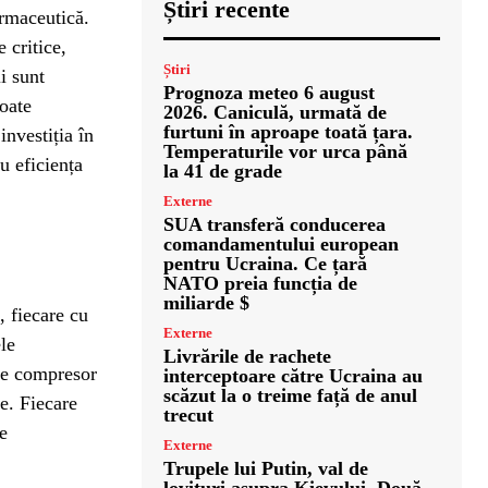
Știri recente
armaceutică.
 critice,
Știri
i sunt
Prognoza meteo 6 august
poate
2026. Caniculă, urmată de
furtuni în aproape toată țara.
investiția în
Temperaturile vor urca până
u eficiența
la 41 de grade
Externe
SUA transferă conducerea
comandamentului european
pentru Ucraina. Ce țară
NATO preia funcția de
miliarde $
, fiecare cu
Externe
le
Livrările de rachete
de compresor
interceptoare către Ucraina au
scăzut la o treime față de anul
le. Fiecare
trecut
de
Externe
Trupele lui Putin, val de
lovituri asupra Kievului. Două