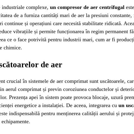
le industriale complexe,
un compresor de aer centrifugal
este
itatea de a furniza cantități mari de aer la presiuni constante, 
i continue și operațiuni care necesită stabilitate ridicată. Ace
educe vibrațiile și permite funcționarea în regim permanent fă
eea ce o face potrivită pentru industrii mari, cum ar fi producț
e chimice.
scătoarelor de aer
nt crucial în sistemele de aer comprimat sunt uscătoarele, ca
in aerul comprimat și previn coroziunea conductelor și deteri
or. Prezența apei în sistem poate provoca blocaje, uzură prem
cienței energetice a instalației. De aceea, integrarea cu
un usc
ste indispensabilă pentru menținerea calității aerului și prote
în echipamente.