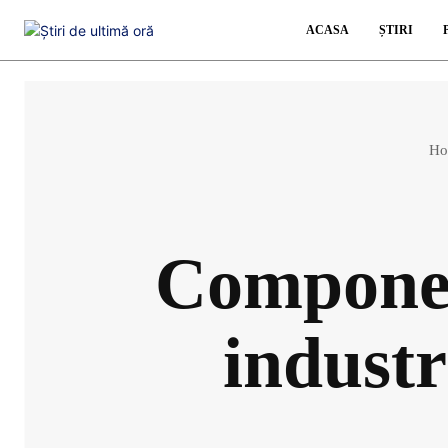
ACASA
ȘTIRI
Ho
Componen
industr