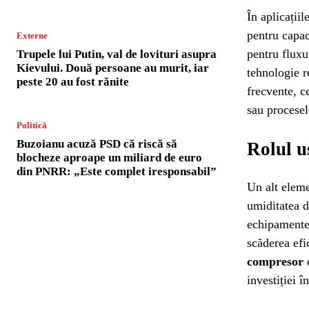
În aplicații
pentru capac
Externe
pentru fluxur
Trupele lui Putin, val de lovituri asupra
Kievului. Două persoane au murit, iar
tehnologie r
peste 20 au fost rănite
frecvente, c
sau procesel
Politică
Buzoianu acuză PSD că riscă să
Rolul u
blocheze aproape un miliard de euro
din PNRR: „Este complet iresponsabil”
Un alt eleme
umiditatea d
echipamentel
scăderea efi
compresor
e
investiției 