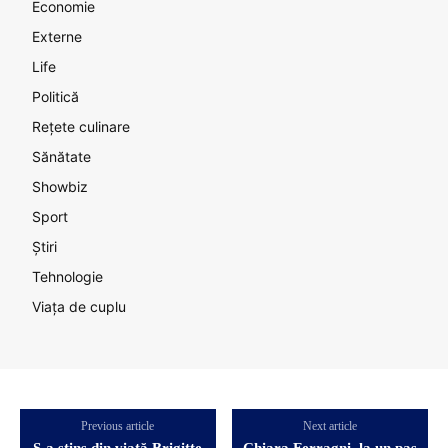
Economie
Externe
Life
Politică
Rețete culinare
Sănătate
Showbiz
Sport
Știri
Tehnologie
Viața de cuplu
Previous article
Next article
S-a stins din viață Brigitte
Chiara Ferragni, la un pas