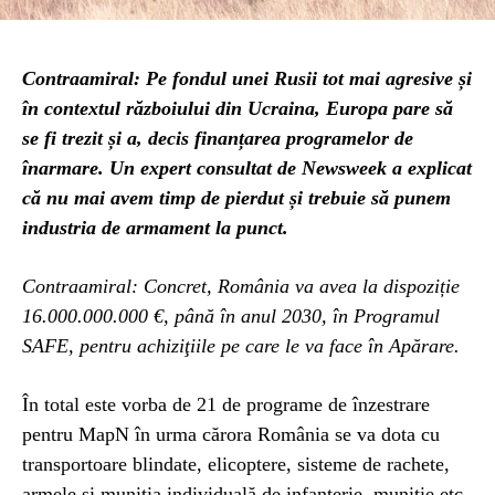
Contraamiral: Pe fondul unei Rusii tot mai agresive și
în contextul războiului din Ucraina, Europa pare să
se fi trezit și a, decis finanțarea programelor de
înarmare. Un expert consultat de Newsweek a explicat
că nu mai avem timp de pierdut și trebuie să punem
industria de armament la punct.
Contraamiral: Concret, România va avea la dispoziție
16.000.000.000 €, până în anul 2030, în Programul
SAFE, pentru achiziţiile pe care le va face în Apărare.
În total este vorba de 21 de programe de înzestrare
pentru MapN în urma cărora România se va dota cu
transportoare blindate, elicoptere, sisteme de rachete,
armele și muniția individuală de infanterie, muniție etc.