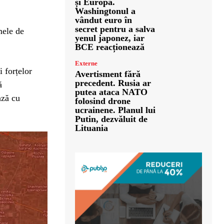
și Europa.
Washingtonul a
vândut euro în
secret pentru a salva
mele de
yenul japonez, iar
BCE reacționează
Externe
 forțelor
Avertisment fără
precedent. Rusia ar
ă
putea ataca NATO
ază cu
folosind drone
ucrainene. Planul lui
Putin, dezvăluit de
Lituania