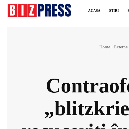
ACASA
ȘTIRI
Home
Externe
Contraofe
„blitzkri