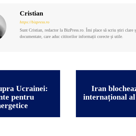
Cristian
https://bizpress.ro
Sunt Cristian, redactor la BizPress.ro. Îmi place să scriu știri clare 
documentate, care aduc cititorilor informații corecte și utile.
upra Ucrainei:
Iran blochea
nte pentru
internațional a
nergetice