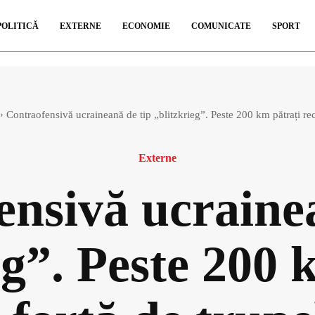
POLITICĂ
EXTERNE
ECONOMIE
COMUNICATE
SPORT
Contraofensivă ucraineană de tip „blitzkrieg”. Peste 200 km pătrați recuc
Externe
nsivă ucrainea
eg”. Peste 200 