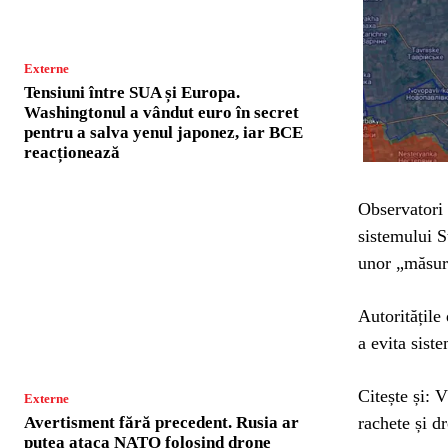
Externe
Tensiuni între SUA și Europa.
Washingtonul a vândut euro în secret
pentru a salva yenul japonez, iar BCE
reacționează
Observatori 
sistemului S
unor „măsuri
Autoritățile
a evita siste
Citește și: 
Externe
rachete și d
Avertisment fără precedent. Rusia ar
putea ataca NATO folosind drone