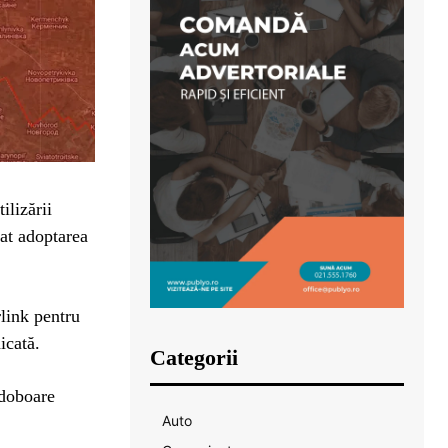
ilizării
at adoptarea
.
rlink pentru
icată.
Categorii
 doboare
Auto