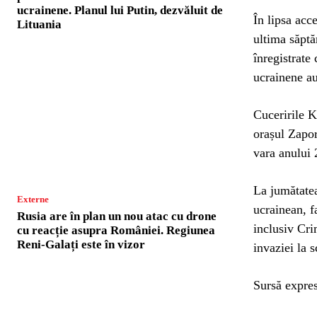
ucrainene. Planul lui Putin, dezvăluit de
În lipsa acc
Lituania
ultima săptă
înregistrate 
ucrainene au
Cuceririle K
orașul Zapor
vara anului 
La jumătatea
Externe
ucrainean, 
Rusia are în plan un nou atac cu drone
inclusiv Cri
cu reacție asupra României. Regiunea
Reni-Galați este în vizor
invaziei la 
Sursă expres