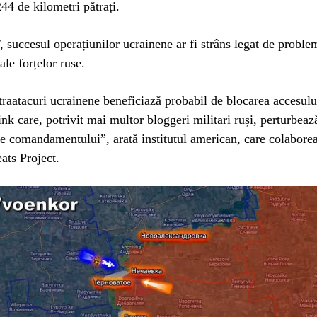
244 de kilometri pătrați.
, succesul operațiunilor ucrainene ar fi strâns legat de proble
ale forțelor ruse.
raatacuri ucrainene beneficiază probabil de blocarea accesului
link care, potrivit mai multor bloggeri militari ruși, perturbeaz
e comandamentului”, arată institutul american, care colabore
eats Project.