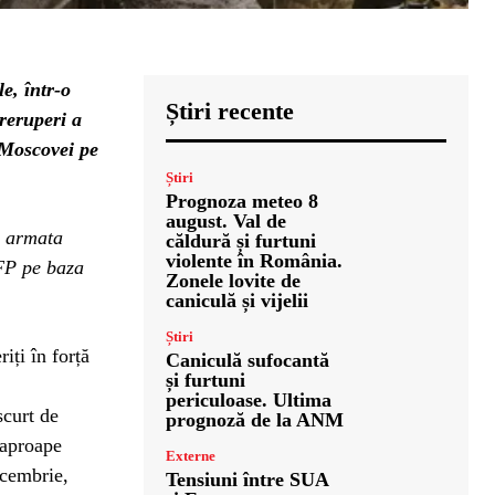
e, într-o
Știri recente
reruperi a
e Moscovei pe
Știri
Prognoza meteo 8
august. Val de
a armata
căldură și furtuni
violente în România.
AFP pe baza
Zonele lovite de
caniculă și vijelii
Știri
iți în forță
Caniculă sufocantă
și furtuni
periculoase. Ultima
scurt de
prognoză de la ANM
 aproape
Externe
ecembrie,
Tensiuni între SUA