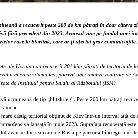
neană a recucerit peste 200 de km pătrați în doar câteva zil
ivă fără precedent din 2023. Avansul vine pe fondul unei înt
rțelor ruse la Starlink, care ar fi afectat grav comunicațiil
te ale Ucraina au recucerit 201 kim pătrați de teritoriu de l
ervalul miercuri-duminică, potrivit unei analize realizate de 
izate de Institulul pentru Studiu al Războiului (ISM)
vă ucraineană de tip „blitzkrieg”. Peste 200 km pătrați recucer
crainene
 mare câștig teritorial obținut de Kiev într-un interval atât de 
ontraofensiva lansată în iunie 2023. Suprafața recuperată este
alul avansurilor realizate de Rusia pe parcursul întregii luni d