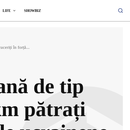
LIFE
SHOWBIZ
eriți în forță...
nă de tip
km pătrați