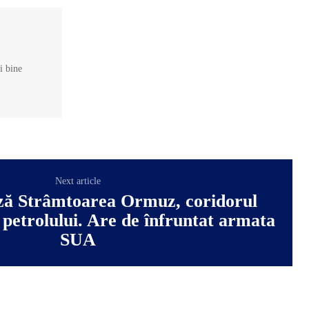
și bine
Next article
ză Strâmtoarea Ormuz, coridorul
l petrolului. Are de înfruntat armata
SUA