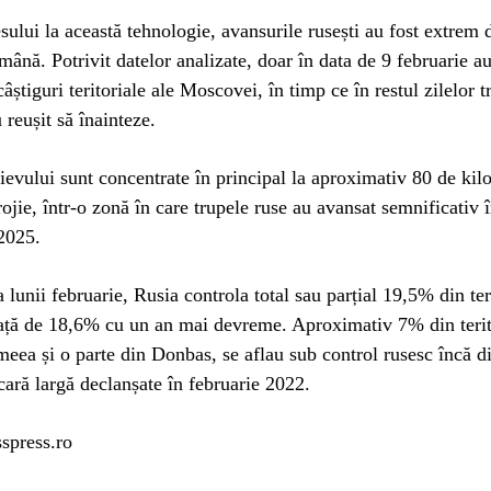
esului la această tehnologie, avansurile rusești au fost extrem d
mână. Potrivit datelor analizate, doar în data de 9 februarie au
câștiguri teritoriale ale Moscovei, în timp ce în restul zilelor t
 reușit să înainteze.
ievului sunt concentrate în principal la aproximativ 80 de kilo
ojie, într-o zonă în care trupele ruse au avansat semnificativ
2025.
 lunii februarie, Rusia controla total sau parțial 19,5% din ter
față de 18,6% cu un an mai devreme. Aproximativ 7% din terit
meea și o parte din Donbas, se aflau sub control rusesc încă d
scară largă declanșate în februarie 2022.
spress.ro