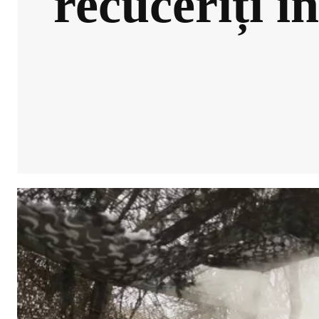
recuceriți î