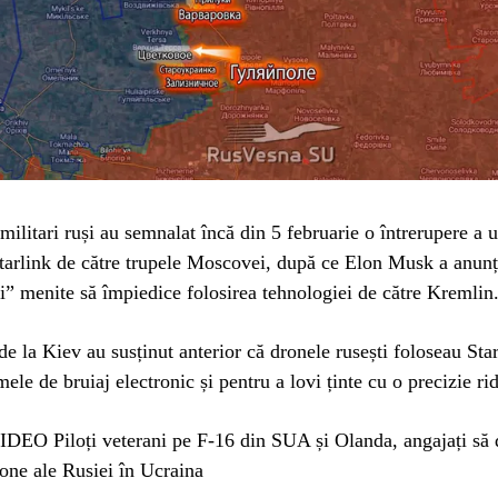
militari ruși au semnalat încă din 5 februarie o întrerupere a ut
tarlink de către trupele Moscovei, după ce Elon Musk a anunț
” menite să împiedice folosirea tehnologiei de către Kremlin
 de la Kiev au susținut anterior că dronele rusești foloseau Sta
mele de bruiaj electronic și pentru a lovi ținte cu o precizie rid
VIDEO Piloți veterani pe F-16 din SUA și Olanda, angajați să
rone ale Rusiei în Ucraina