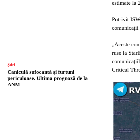
estimate la 
Potrivit ISW
comunicații 
„Aceste cont
ruse la Star
comunicațiil
Știri
Critical Thr
Caniculă sufocantă și furtuni
periculoase. Ultima prognoză de la
ANM