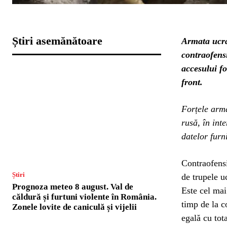
Știri asemănătoare
Armata ucrai
contraofens
accesului fo
front.
Forțele arma
rusă, în int
datelor furn
Contraofensi
Știri
de trupele u
Prognoza meteo 8 august. Val de
Este cel mai
căldură și furtuni violente în România.
timp de la c
Zonele lovite de caniculă și vijelii
egală cu tot