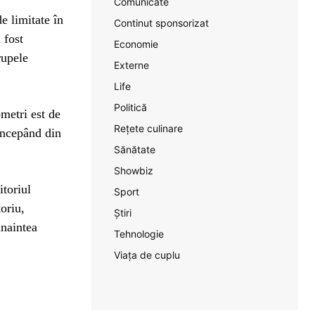
Comunicate
e limitate în
Continut sponsorizat
 fost
Economie
rupele
Externe
Life
Politică
metri est de
Rețete culinare
 începând din
Sănătate
Showbiz
itoriul
Sport
oriu,
Știri
inaintea
Tehnologie
Viața de cuplu