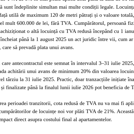
ă sunt îndeplinite simultan mai multe condiții legale. Locuinț
față utilă de maximum 120 de metri pătrați și o valoare totală,
cel mult 600.000 de lei, fără TVA. Cumpărătorul, persoană fiz
i achiziționat o altă locuință cu TVA redusă începând cu 1 ianu
 încheiat până la 1 august 2025 un act juridic între vii, cum ar
, care să prevadă plata unui avans.
în care antecontractul este semnat în intervalul 3–31 iulie 2025
da achitării unui avans de minimum 20% din valoarea locuinț
 târziu la 31 iulie 2025. Practic, doar tranzacțiile inițiate în
și finalizate până la finalul lunii iulie 2026 pot beneficia d
ea perioadei tranzitorii, cota redusă de TVA nu va mai fi aplic
 cumpărătorilor de locuințe noi vor plăti TVA de 21%. Aceast
mpact direct asupra costului final al apartamentelor.