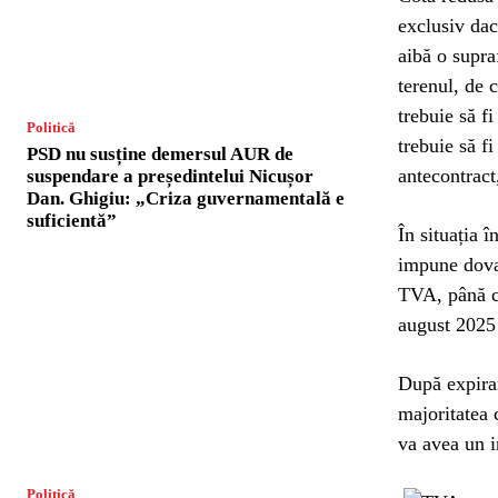
exclusiv dac
aibă o supra
terenul, de 
trebuie să f
Politică
trebuie să fi
PSD nu susține demersul AUR de
antecontract
suspendare a președintelui Nicușor
Dan. Ghigiu: „Criza guvernamentală e
suficientă”
În situația 
impune dova
TVA, până cel
august 2025 
După expirar
majoritatea
va avea un i
Politică