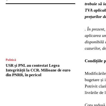
trebuie să i
TVA aplicab
prețurilor d
. În prezent
aplicarea un
disponibilă 
cazurilor, d
Politică
Condițiile 
USR și PNL au contestat Legea
Integrității la CCR. Milioane de euro
Modificările
din PNRR, în pericol
bugetare și 
Potrivit cla
livrările de
Cota redusă 