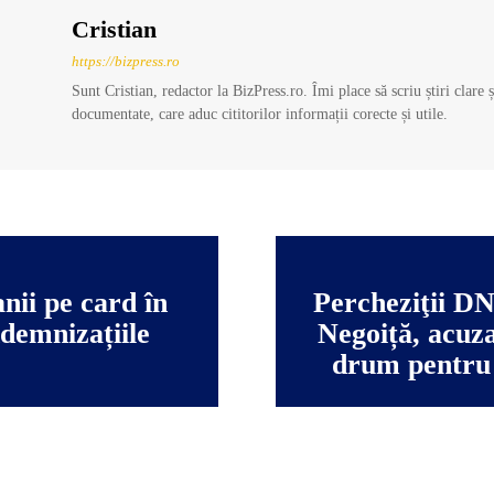
Cristian
https://bizpress.ro
Sunt Cristian, redactor la BizPress.ro. Îmi place să scriu știri clare 
documentate, care aduc cititorilor informații corecte și utile.
ii pe card în
Percheziţii DN
demnizațiile
Negoiță, acuza
drum pentru 