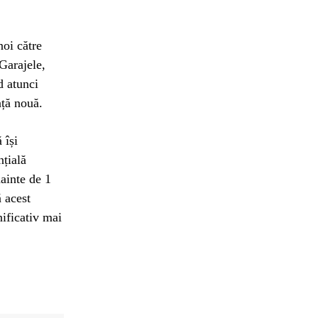
noi către
 Garajele,
d atunci
nță nouă.
 își
nțială
nainte de 1
ă acest
ificativ mai