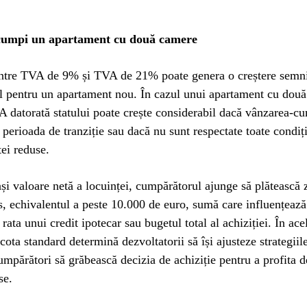
scumpi un apartament cu două camere
intre TVA de 9% și TVA de 21% poate genera o creștere semni
al pentru un apartament nou. În cazul unui apartament cu dou
 datorată statului poate crește considerabil dacă vânzarea-c
 perioada de tranziție sau dacă nu sunt respectate toate condiți
tei reduse.
și valoare netă a locuinței, cumpărătorul ajunge să plătească 
us, echivalentul a peste 10.000 de euro, sumă care influențează
rata unui credit ipotecar sau bugetul total al achiziției. În ace
cota standard determină dezvoltatorii să își ajusteze strategiile
cumpărători să grăbească decizia de achiziție pentru a profita d
se.