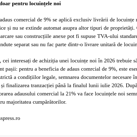
oar pentru locuințele noi
daus comercial de 9% se aplică exclusiv livrării de locuințe 
ice și nu se extinde automat asupra altor tipuri de proprietăți.
parcare sau construcțiile anexe pot fi supuse TVA-ului standar
ndute separat sau nu fac parte dintr-o livrare unitară de locui
 cei interesați de achiziția unei locuințe noi în 2026 trebuie să
ent pașii: pentru a beneficia de adaus comrcial de 9%, este ese
strictă a condițiilor legale, semnarea documentelor necesare î
și finalizarea tranzacției până la finalul lunii iulie 2026. Dup
rarea adausului comercial la 21% va face locuințele noi semn
ru majoritatea cumpărătorilor.
spress.ro