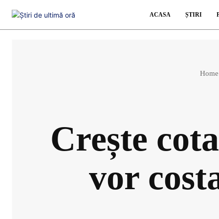
ACASA
ȘTIRI
Home
Crește cot
vor cost