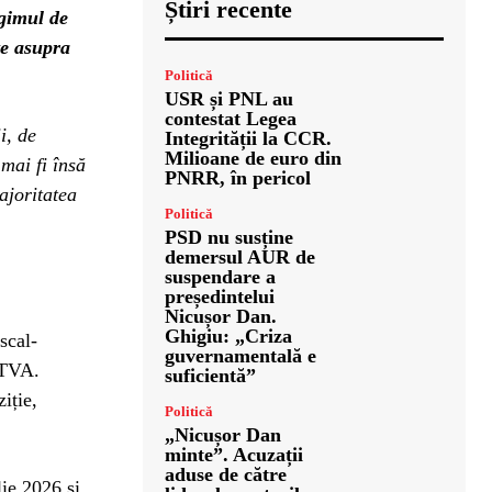
Știri recente
egimul de
te asupra
Politică
USR și PNL au
contestat Legea
i, de
Integrității la CCR.
Milioane de euro din
mai fi însă
PNRR, în pericol
ajoritatea
Politică
PSD nu susține
demersul AUR de
suspendare a
președintelui
Nicușor Dan.
Ghigiu: „Criza
scal-
guvernamentală e
 TVA.
suficientă”
iție,
Politică
„Nicușor Dan
minte”. Acuzații
aduse de către
ie 2026 și