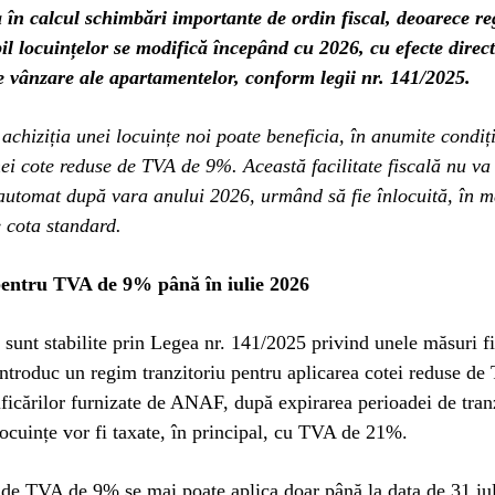
a în calcul schimbări importante de ordin fiscal, deoarece r
il locuințelor se modifică începând cu 2026, cu efecte direc
e vânzare ale apartamentelor, conform legii nr. 141/2025.
, achiziția unei locuințe noi poate beneficia, în anumite condiți
ei cote reduse de TVA de 9%. Această facilitate fiscală nu va 
automat după vara anului 2026, urmând să fie înlocuită, în m
e cota standard.
pentru TVA de 9% până în iulie 2026
 sunt stabilite prin Legea nr. 141/2025 privind unele măsuri fi
introduc un regim tranzitoriu pentru aplicarea cotei reduse de
rificărilor furnizate de ANAF, după expirarea perioadei de tranz
 locuințe vor fi taxate, în principal, cu TVA de 21%.
de TVA de 9% se mai poate aplica doar până la data de 31 iul