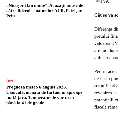
„Nicușor Dan minte”. Acuzații aduse de
către liderul senatorilor AUR, Petrișor
Cât se va 
Peiu
Diferența d
prețului fin
valoarea TVA
are loc după
aplicarea co
Pentru aceea
de lei în pl
Știri
semnificativ 
Prognoza meteo 6 august 2026.
Caniculă, urmată de furtuni în aproape
revenirea la 
toată țara. Temperaturile vor urca
potențialii 
până la 41 de grade
fiscale răma