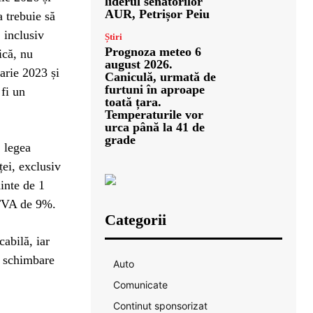
liderul senatorilor
AUR, Petrișor Peiu
a trebuie să
 inclusiv
Știri
Prognoza meteo 6
ică, nu
august 2026.
arie 2023 și
Caniculă, urmată de
furtuni în aproape
 fi un
toată țara.
Temperaturile vor
urca până la 41 de
grade
, legea
ei, exclusiv
ainte de 1
e TVA de 9%.
Categorii
abilă, iar
ă schimbare
Auto
Comunicate
Continut sponsorizat