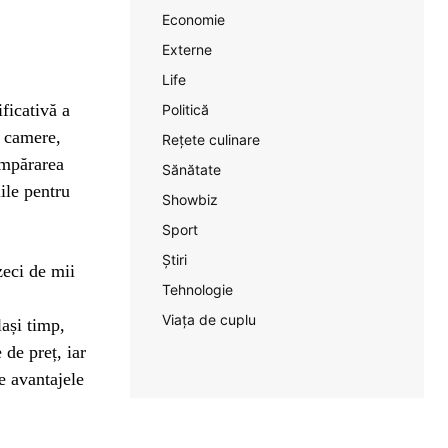
Economie
Externe
Life
ficativă a
Politică
ă camere,
Rețete culinare
umpărarea
Sănătate
ile pentru
Showbiz
Sport
Știri
zeci de mii
Tehnologie
Viața de cuplu
lași timp,
 de preț, iar
e avantajele