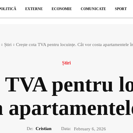
POLITICĂ
EXTERNE
ECONOMIE
COMUNICATE
SPORT
Știri
Crește cota TVA pentru locuințe. Cât vor costa apartamentele î
Știri
a TVA pentru lo
a apartamentel
De:
Cristian
Data:
February 6, 2026