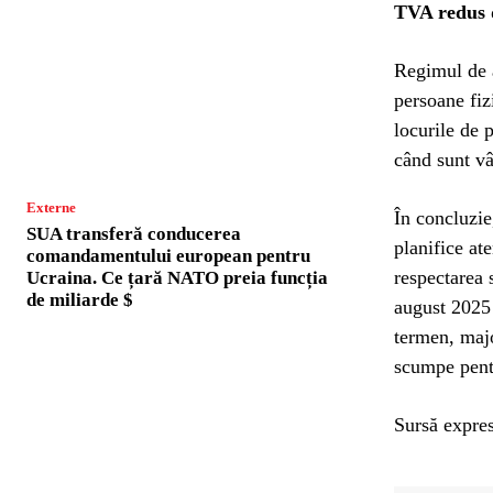
TVA redus d
Regimul de a
persoane fiz
locurile de 
când sunt vâ
Externe
În concluzie,
SUA transferă conducerea
planifice at
comandamentului european pentru
respectarea 
Ucraina. Ce țară NATO preia funcția
de miliarde $
august 2025 
termen, majo
scumpe pent
Sursă expres