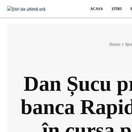
ACASA
ȘTIRI
Home
Spo
Dan Șucu pr
banca Rapid
în cursa 