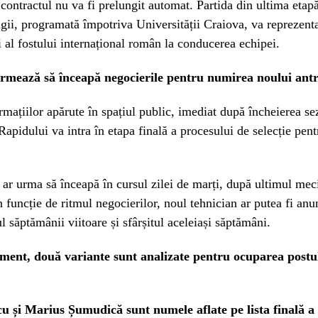
r contractul nu va fi prelungit automat. Partida din ultima etap
gii, programată împotriva Universității Craiova, va reprezenta
 al fostului internațional român la conducerea echipei.
rmează să înceapă negocierile pentru numirea noului ant
ormațiilor apărute în spațiul public, imediat după încheierea se
apidului va intra în etapa finală a procesului de selecție pent
ar urma să înceapă în cursul zilei de marți, după ultimul meci
n funcție de ritmul negocierilor, noul tehnician ar putea fi anun
ul săptămânii viitoare și sfârșitul aceleiași săptămâni.
ment, două variante sunt analizate pentru ocuparea postu
u și Marius Șumudică sunt numele aflate pe lista finală a