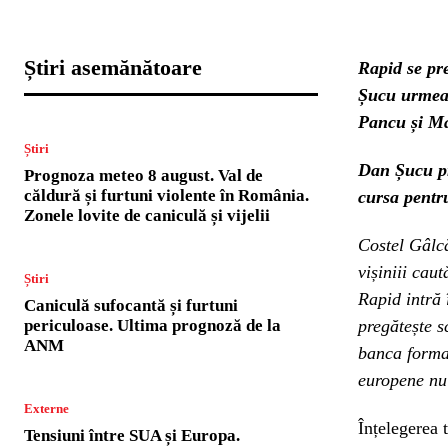
Știri asemănătoare
Rapid se pr
Șucu urmeaz
Pancu și Ma
Știri
Dan Șucu pr
Prognoza meteo 8 august. Val de
căldură și furtuni violente în România.
cursa pentr
Zonele lovite de caniculă și vijelii
Costel Gâlcă
vișiniii cau
Știri
Rapid intră 
Caniculă sufocantă și furtuni
periculoase. Ultima prognoză de la
pregătește s
ANM
banca formați
europene nu 
Externe
Înțelegerea 
Tensiuni între SUA și Europa.