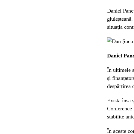
Daniel Pancu
giuleșteană. 
situația cont
Daniel Panc
În ultimele 
și finanțator
despărțirea 
Există însă 
Conference L
stabilite ante
În aceste con