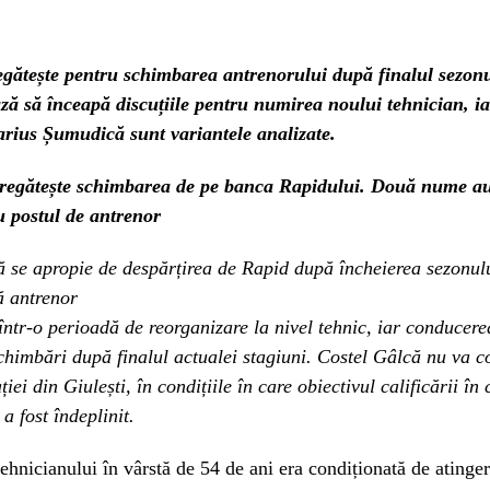
egătește pentru schimbarea antrenorului după finalul sezon
ă să înceapă discuțiile pentru numirea noului tehnician, i
rius Șumudică sunt variantele analizate.
egătește schimbarea de pe banca Rapidului. Două nume a
u postul de antrenor
 se apropie de despărțirea de Rapid după încheierea sezonulu
tă antrenor
într-o perioadă de reorganizare la nivel tehnic, iar conducere
chimbări după finalul actualei stagiuni. Costel Gâlcă nu va c
ei din Giulești, în condițiile în care obiectivul calificării în
a fost îndeplinit.
tehnicianului în vârstă de 54 de ani era condiționată de atinge