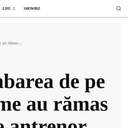
LIFE
SHOWBIZ
 au rămas...
mbarea de pe
me au rămas
e antrenor