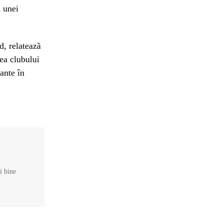
a unei
d, relatează
rea clubului
ante în
și bine