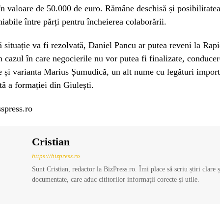
 în valoare de 50.000 de euro. Rămâne deschisă și posibilitate
iabile între părți pentru încheierea colaborării.
 situație va fi rezolvată, Daniel Pancu ar putea reveni la Rapi
În cazul în care negocierile nu vor putea fi finalizate, conduce
e și varianta Marius Șumudică, un alt nume cu legături import
tă a formației din Giulești.
spress.ro
Cristian
https://bizpress.ro
Sunt Cristian, redactor la BizPress.ro. Îmi place să scriu știri clare 
documentate, care aduc cititorilor informații corecte și utile.