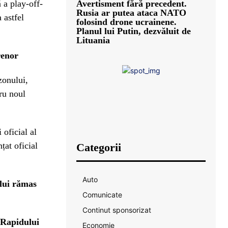
ă a play-off-
Avertisment fără precedent.
Rusia ar putea ataca NATO
 astfel
folosind drone ucrainene.
Planul lui Putin, dezvăluit de
Lituania
renor
zonului,
ru noul
 oficial al
țat oficial
Categorii
Auto
lui rămas
Comunicate
Continut sponsorizat
 Rapidului
Economie