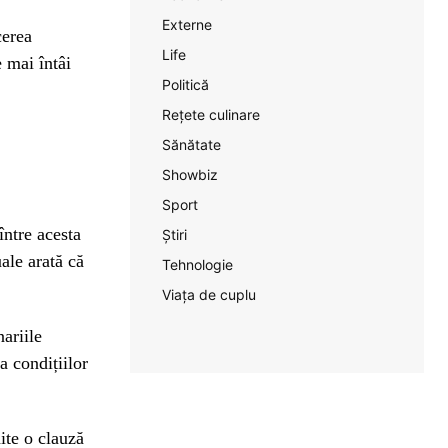
Externe
cerea
Life
e mai întâi
Politică
Rețete culinare
Sănătate
Showbiz
Sport
între acesta
Știri
uale arată că
Tehnologie
Viața de cuplu
ariile
a condițiilor
hite o clauză