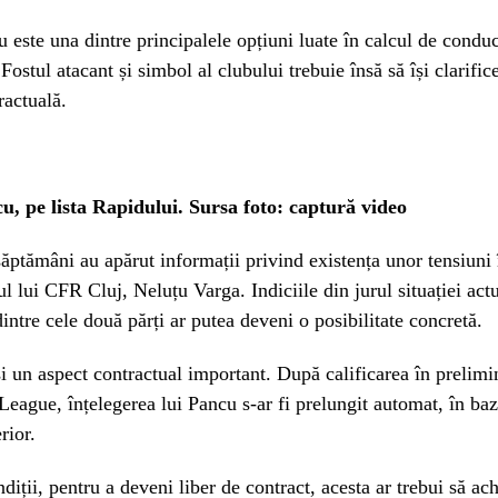
 este una dintre principalele opțiuni luate în calcul de condu
Fostul atacant și simbol al clubului trebuie însă să își clarific
ractuală.
u, pe lista Rapidului. Sursa foto: captură video
săptămâni au apărut informații privind existența unor tensiuni 
ul lui CFR Cluj, Neluțu Varga. Indiciile din jurul situației act
dintre cele două părți ar putea deveni o posibilitate concretă.
și un aspect contractual important. După calificarea în prelimin
eague, înțelegerea lui Pancu s-ar fi prelungit automat, în baz
rior.
diții, pentru a deveni liber de contract, acesta ar trebui să ac