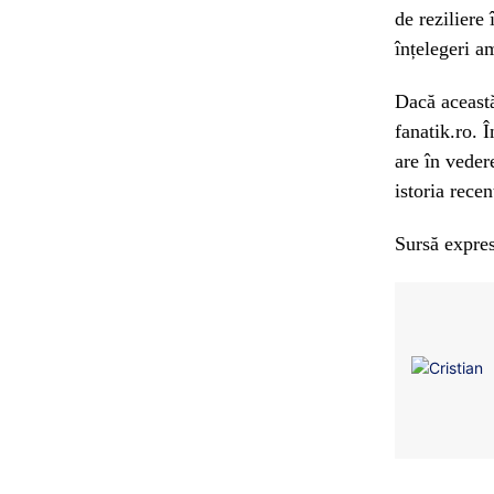
de reziliere
înțelegeri am
Dacă această
fanatik.ro. 
are în veder
istoria recen
Sursă expres