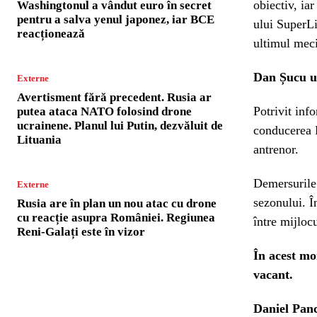
obiectiv, ia
Washingtonul a vândut euro în secret
pentru a salva yenul japonez, iar BCE
ului SuperLi
reacționează
ultimul meci
Dan Șucu u
Externe
Avertisment fără precedent. Rusia ar
Potrivit inf
putea ataca NATO folosind drone
ucrainene. Planul lui Putin, dezvăluit de
conducerea R
Lituania
antrenor.
Demersurile 
Externe
sezonului. Î
Rusia are în plan un nou atac cu drone
cu reacție asupra României. Regiunea
între mijloc
Reni-Galați este în vizor
În acest mo
vacant.
Daniel Panc