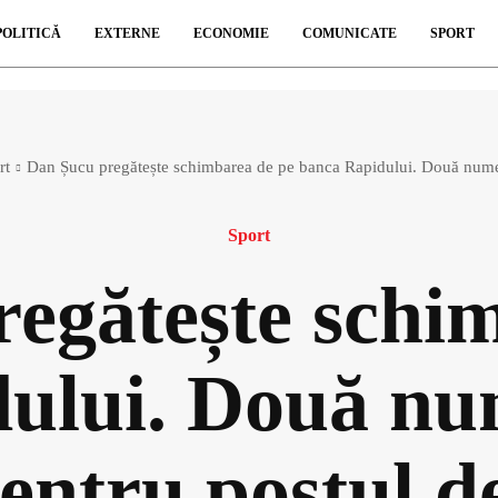
POLITICĂ
EXTERNE
ECONOMIE
COMUNICATE
SPORT
rt
Dan Șucu pregătește schimbarea de pe banca Rapidului. Două nume
Sport
egătește schi
ului. Două nu
pentru postul d