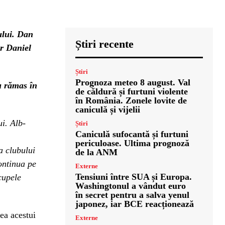
ului. Dan
Știri recente
ar Daniel
Știri
Prognoza meteo 8 august. Val
u rămas în
de căldură și furtuni violente
în România. Zonele lovite de
caniculă și vijelii
i. Alb-
Știri
Caniculă sufocantă și furtuni
periculoase. Ultima prognoză
a clubului
de la ANM
ontinua pe
Externe
Tensiuni între SUA și Europa.
 cupele
Washingtonul a vândut euro
în secret pentru a salva yenul
japonez, iar BCE reacționează
rea acestui
Externe