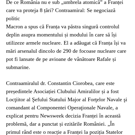
De ce România nu e sub „umbrela atomică” a Franței
care va proteja 8 țări? Contraamiral: Se negociază
politic
Macron a spus că Franța va păstra singură controlul
deplin asupra momentului și modului în care să își
utilizeze armele nucleare. El a adăugat că Franța își va
mări arsenalul dincolo de 290 de focoase nucleare care
pot fi lansate de pe avioane de vânătoare Rafale și
submarine.
Contraamiralul dr. Constantin Ciorobea, care este
președintele Asociației Clubului Amiralilor și a fost
Locţiitor al Şefului Statului Major al Forţelor Navale şi
comandant al Componentei Operaţionale Navale, a
explicat pentru Newsweek decizia Franței în această
problemă, dar a punctat și ezitările României. „În
primul rând este o reacție a Franței la poziția Statelor