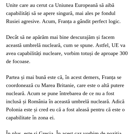
Unite care au cerut ca Uniunea Europeană să aibă
capabilități să se apere singură, mai ales pe fondul
Rusiei agresive. Acum, Franța a gândit perfect logic.
Decât să ne apărăm mai bine descurajăm și facem
această umbrelă nucleară, cum se spune. Astfel, UE va
avea capabilități nucleare, vorbim totuși de aproape 300
de focoase.
Partea și mai bună este că, în acest demers, Franța se
coordonează cu Marea Britanie, care este o altă putere
nucleară. Acum se pune întrebarea de ce nu a fost
inclusă și România în această umbrelă nucleară. Adică
Polonia este și cred eu că a fost aleasă pentru că este o
capabilitate în zona ei.
În plus, este și Grecia. În acest caz vorbim de poziția