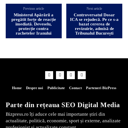
Previous article
Next article
Ministerul Apărării a
Controversatul Dosar
pregătit forțe de reacție
ICA se rejudecă. Pe ce s-a
imediată. Deveselu,
bazat cererea de
protecție contra
revizuirie, admisă de
rachetelor Iranului
Tribunalul București
Home
Despre noi
Publicitate
Contact
Parteneri BizPress
Parte din rețeaua SEO Digital Media
Bizpress.ro îți aduce cele mai importante știri din
actualitate, politică, economie, sport și externe, analizate
profesionist și actualizate constant.