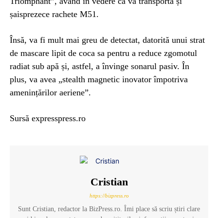
Triomphant”, având în vedere că va transporta și
șaisprezece rachete M51.
Însă, va fi mult mai greu de detectat, datorită unui strat
de mascare lipit de coca sa pentru a reduce zgomotul
radiat sub apă și, astfel, a învinge sonarul pasiv. În
plus, va avea „stealth magnetic inovator împotriva
amenințărilor aeriene”.
Sursă expresspress.ro
Cristian
https://bizpress.ro
Sunt Cristian, redactor la BizPress.ro. Îmi place să scriu știri clare