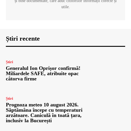
și bine documentate, care aduc cititorilor informații corecte și
utile.
Știri recente
Știri
Generalul Ion Oprișor confirmă!
Miliardele SAFE, atribuite opac
câtorva firme
Știri
Prognoza meteo 10 august 2026.
Săptămâna începe cu temperaturi
arzătoare. Caniculă în toată țara,
inclusiv la București