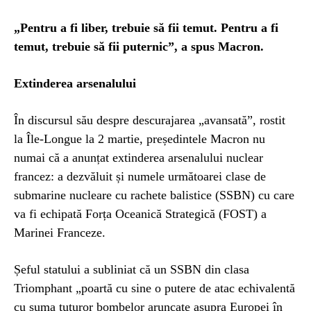
„Pentru a fi liber, trebuie să fii temut. Pentru a fi
temut, trebuie să fii puternic”, a spus Macron.
Extinderea arsenalului
În discursul său despre descurajarea „avansată”, rostit
la Île-Longue la 2 martie, președintele Macron nu
numai că a anunțat extinderea arsenalului nuclear
francez: a dezvăluit și numele următoarei clase de
submarine nucleare cu rachete balistice (SSBN) cu care
va fi echipată Forța Oceanică Strategică (FOST) a
Marinei Franceze.
Șeful statului a subliniat că un SSBN din clasa
Triomphant „poartă cu sine o putere de atac echivalentă
cu suma tuturor bombelor aruncate asupra Europei în