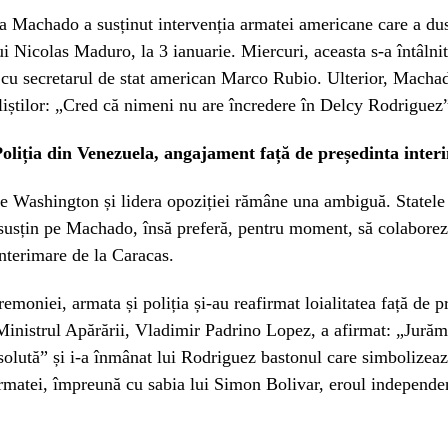
 Machado a susținut intervenția armatei americane care a dus
ui Nicolas Maduro, la 3 ianuarie. Miercuri, aceasta s-a întâlnit
cu secretarul de stat american Marco Rubio. Ulterior, Machad
aliștilor: „Cred că nimeni nu are încredere în Delcy Rodriguez
oliția din Venezuela, angajament față de președinta inter
re Washington și lidera opoziției rămâne una ambiguă. Statele
susțin pe Machado, însă preferă, pentru moment, să colabore
 interimare de la Caracas.
remoniei, armata și poliția și-au reafirmat loialitatea față de p
Ministrul Apărării, Vladimir Padrino Lopez, a afirmat: „Jurăm l
solută” și i-a înmânat lui Rodriguez bastonul care simbolize
matei, împreună cu sabia lui Simon Bolivar, eroul independe