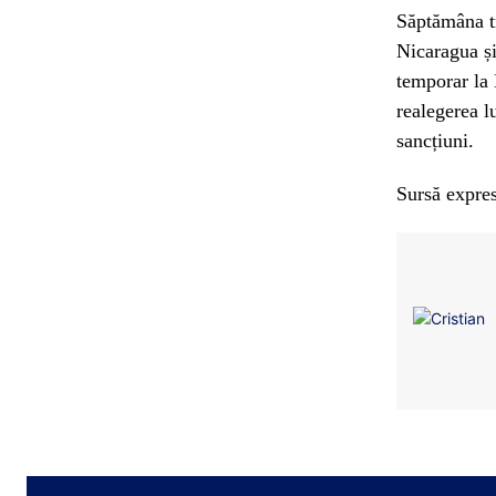
Săptămâna t
Nicaragua și
temporar la 
realegerea l
sancțiuni.
Sursă expres