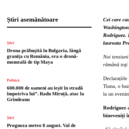
Știri asemănătoare
Cei care ca
Washington,
Rodriguez. F
laureata Pr
Știri
Drona prăbușită în Bulgaria, lângă
granița cu România, era o dronă-
Noi tensiun
momeală de tip Maya
rămână toţi 
Declarațiile
Politică
Tiuna, o baz
600.000 de oameni au ieșit în stradă
împotriva lui”. Radu Miruță, atac la
la un evenim
Grindeanu
Rodriguez a
bineveniți î
Știri
Prognoza meteo 8 august. Val de