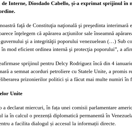
l de Interne, Diosdado Cabello, și-a exprimat sprijinul în
ordine.
 noastră faţă de Constituţia naţională şi preşedinta interimară 
oarece înţelegem că apărarea acţiunilor sale înseamnă apărare
i guvernului şi a integrităţii poporului venezuelean (…) Sub 
în mod eficient ordinea internă şi protecţia poporului”, a afir
eafirmase sprijinul pentru Delcy Rodriguez încă din 4 ianuari
imară a semnat acorduri petroliere cu Statele Unite, a promis 
eliberarea prizonierilor politici și a făcut mai multe numiri în 
telor Unite
a declarat miercuri, în fața unei comisii parlamentare ameri
 ia în calcul o prezență diplomatică permanentă în Venezuela
ntru a facilita dialogul și accesul la informații directe.