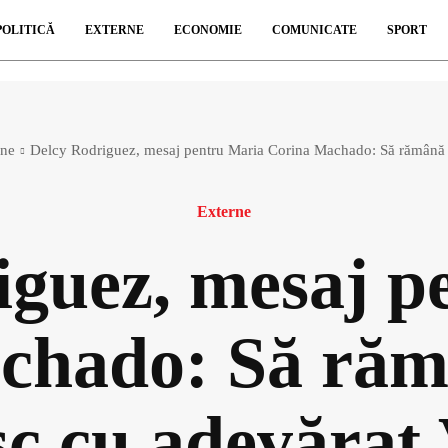
POLITICĂ
EXTERNE
ECONOMIE
COMUNICATE
SPORT
rne
Delcy Rodriguez, mesaj pentru Maria Corina Machado: Să rămână to
Externe
iguez, mesaj p
hado: Să rămâ
sc cu adevărat