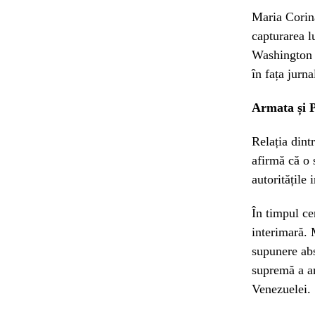
Maria Corina
capturarea l
Washington 
în fața jurn
Armata și P
Relația dint
afirmă că o 
autoritățile
În timpul ce
interimară. 
supunere ab
supremă a ar
Venezuelei.