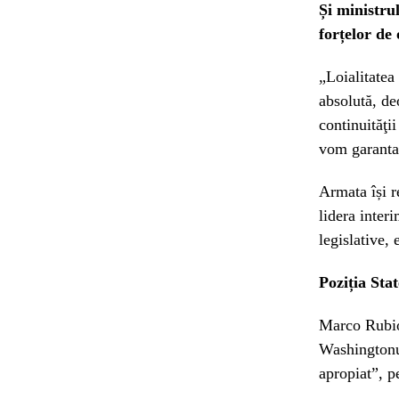
Și ministru
forțelor de 
„Loialitatea
absolută, de
continuităţi
vom garanta 
Armata își r
lidera inter
legislative, 
Poziția Sta
Marco Rubio 
Washingtonul
apropiat”, pe