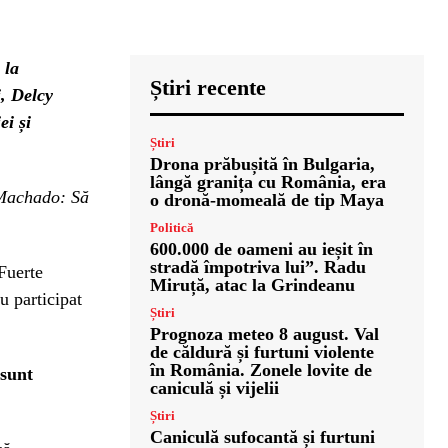
 la
Știri recente
, Delcy
ei și
Știri
Drona prăbușită în Bulgaria,
lângă granița cu România, era
 Machado: Să
o dronă-momeală de tip Maya
Politică
600.000 de oameni au ieșit în
stradă împotriva lui”. Radu
 Fuerte
Miruță, atac la Grindeanu
u participat
Știri
Prognoza meteo 8 august. Val
de căldură și furtuni violente
în România. Zonele lovite de
 sunt
caniculă și vijelii
Știri
Caniculă sufocantă și furtuni