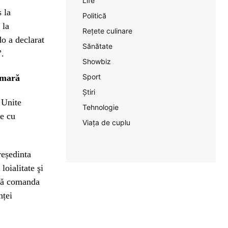
Life
 la
Politică
 la
Rețete culinare
o a declarat
Sănătate
”.
Showbiz
Sport
imară
Știri
 Unite
Tehnologie
ze cu
Viața de cuplu
reședinta
oialitate şi
ază comanda
nței