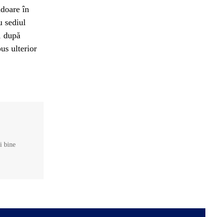
doare în
u sediul
, după
us ulterior
și bine