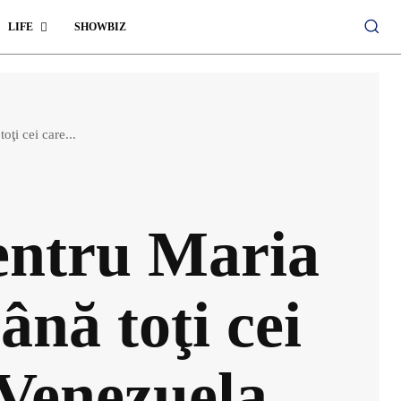
LIFE
SHOWBIZ
ţi cei care...
entru Maria
nă toţi cei
 Venezuela