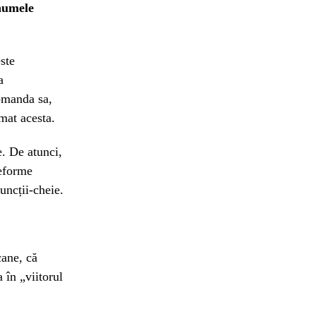
 numele
este
a
comanda sa,
mat acesta.
e. De atunci,
reforme
funcții-cheie.
cane, că
 în „viitorul