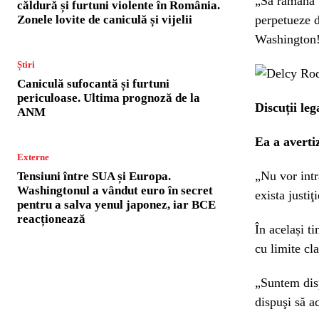
„Să rămână t
căldură și furtuni violente în România.
Zonele lovite de caniculă și vijelii
perpetueze 
Washington!”
Știri
Caniculă sufocantă și furtuni
periculoase. Ultima prognoză de la
Discuții le
ANM
Ea a avertiz
Externe
„Nu vor intr
Tensiuni între SUA și Europa.
Washingtonul a vândut euro în secret
exista justi
pentru a salva yenul japonez, iar BCE
reacționează
În același t
cu limite cla
„Suntem dis
dispuşi să a