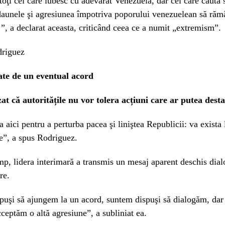
oţi cei care iubesc cu adevărat Venezuela, dar cei care caută 
daunele şi agresiunea împotriva poporului venezuelean să răm
, a declarat aceasta, criticând ceea ce a numit „extremism”.
gate de un eventual acord
at că autoritățile nu vor tolera acțiuni care ar putea desta
a aici pentru a perturba pacea şi liniştea Republicii: va exista 
ţie”, a spus Rodriguez.
imp, lidera interimară a transmis un mesaj aparent deschis dial
re.
puşi să ajungem la un acord, suntem dispuşi să dialogăm, da
cceptăm o altă agresiune”, a subliniat ea.