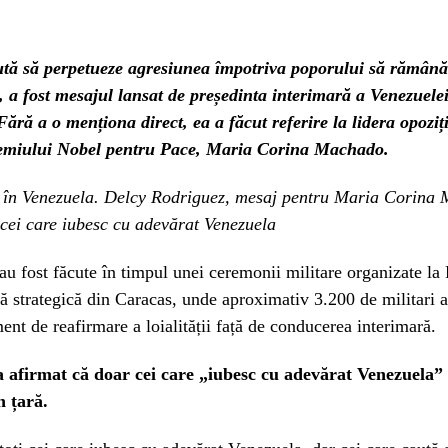
ută să perpetueze agresiunea împotriva poporului să rămână
 a fost mesajul lansat de președinta interimară a Venezuelei
ără a o menționa direct, ea a făcut referire la lidera opoziți
emiului Nobel pentru Pace, Maria Corina Machado.
i în Venezuela. Delcy Rodriguez, mesaj pentru Maria Corina
cei care iubesc cu adevărat Venezuela
 au fost făcute în timpul unei ceremonii militare organizate la
ă strategică din Caracas, unde aproximativ 3.200 de militari a
ent de reafirmare a loialității față de conducerea interimară.
 afirmat că doar cei care „iubesc cu adevărat Venezuela”
n țară.