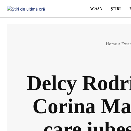
ACASA
ȘTIRI
Home
Exte
Delcy Rodr
Corina Mac
care iube