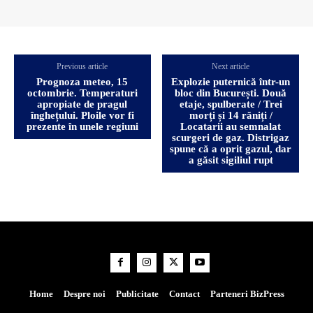
Previous article
Next article
Prognoza meteo, 15
Explozie puternică într-un
octombrie. Temperaturi
bloc din București. Două
apropiate de pragul
etaje, spulberate / Trei
înghețului. Ploile vor fi
morți și 14 răniți /
prezente în unele regiuni
Locatarii au semnalat
scurgeri de gaz. Distrigaz
spune că a oprit gazul, dar
a găsit sigiliul rupt
Home
Despre noi
Publicitate
Contact
Parteneri BizPress