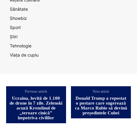
Sănătate
Showbiz
Sport
Știri
Tehnologie
Viața de cuplu
Previous article
Next article
Ucraina, lovită de 1.100
Donald Trump a repostat
de drone în 7 zile. Zelenski
o postare care sugerează
acuză Kremlinul de
ca Marco Rubio să devină
„teroare cinică”
președintele Cubei
împotriva civililor