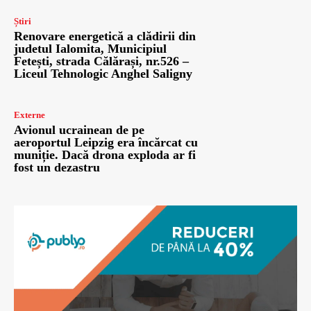
Știri
Renovare energetică a clădirii din
judetul Ialomita, Municipiul
Fetești, strada Călărași, nr.526 –
Liceul Tehnologic Anghel Saligny
Externe
Avionul ucrainean de pe
aeroportul Leipzig era încărcat cu
muniție. Dacă drona exploda ar fi
fost un dezastru