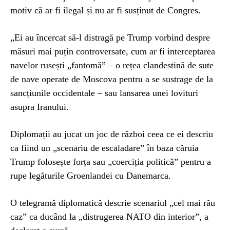
motiv că ar fi ilegal și nu ar fi susținut de Congres.
„Ei au încercat să-l distragă pe Trump vorbind despre
măsuri mai puțin controversate, cum ar fi interceptarea
navelor rusești „fantomă” – o rețea clandestină de sute
de nave operate de Moscova pentru a se sustrage de la
sancțiunile occidentale – sau lansarea unei lovituri
asupra Iranului.
Diplomații au jucat un joc de război ceea ce ei descriu
ca fiind un „scenariu de escaladare” în baza căruia
Trump folosește forța sau „coerciția politică” pentru a
rupe legăturile Groenlandei cu Danemarca.
O telegramă diplomatică descrie scenariul „cel mai rău
caz” ca ducând la „distrugerea NATO din interior”, a