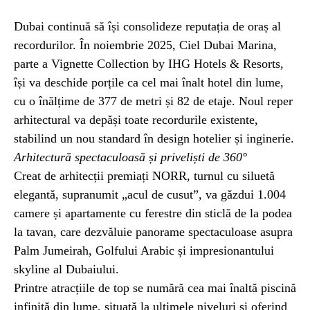
Dubai continuă să își consolideze reputația de oraș al
recordurilor. În noiembrie 2025, Ciel Dubai Marina,
parte a Vignette Collection by IHG Hotels & Resorts,
își va deschide porțile ca cel mai înalt hotel din lume,
cu o înălțime de 377 de metri și 82 de etaje. Noul reper
arhitectural va depăși toate recordurile existente,
stabilind un nou standard în design hotelier și inginerie.
Arhitectură spectaculoasă și priveliști de 360°
Creat de arhitecții premiați NORR, turnul cu siluetă
elegantă, supranumit „acul de cusut”, va găzdui 1.004
camere și apartamente cu ferestre din sticlă de la podea
la tavan, care dezvăluie panorame spectaculoase asupra
Palm Jumeirah, Golfului Arabic și impresionantului
skyline al Dubaiului.
Printre atracțiile de top se numără cea mai înaltă piscină
infinită din lume, situată la ultimele niveluri și oferind