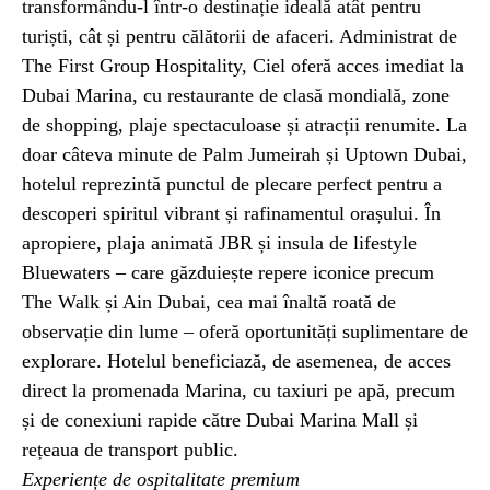
transformându-l într-o destinație ideală atât pentru
turiști, cât și pentru călătorii de afaceri. Administrat de
The First Group Hospitality, Ciel oferă acces imediat la
Dubai Marina, cu restaurante de clasă mondială, zone
de shopping, plaje spectaculoase și atracții renumite. La
doar câteva minute de Palm Jumeirah și Uptown Dubai,
hotelul reprezintă punctul de plecare perfect pentru a
descoperi spiritul vibrant și rafinamentul orașului. În
apropiere, plaja animată JBR și insula de lifestyle
Bluewaters – care găzduiește repere iconice precum
The Walk și Ain Dubai, cea mai înaltă roată de
observație din lume – oferă oportunități suplimentare de
explorare. Hotelul beneficiază, de asemenea, de acces
direct la promenada Marina, cu taxiuri pe apă, precum
și de conexiuni rapide către Dubai Marina Mall și
rețeaua de transport public.
Experiențe de ospitalitate premium