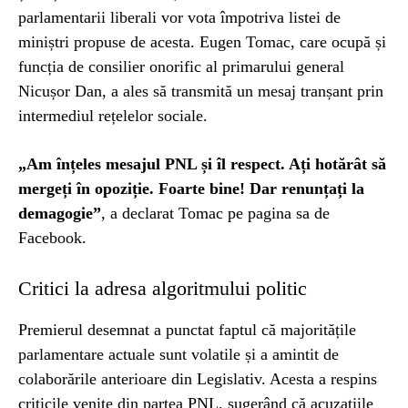
parlamentarii liberali vor vota împotriva listei de
miniștri propuse de acesta. Eugen Tomac, care ocupă și
funcția de consilier onorific al primarului general
Nicușor Dan, a ales să transmită un mesaj tranșant prin
intermediul rețelelor sociale.
„Am înțeles mesajul PNL și îl respect. Ați hotărât să
mergeți în opoziție. Foarte bine! Dar renunțați la
demagogie”
, a declarat Tomac pe pagina sa de
Facebook.
Critici la adresa algoritmului politic
Premierul desemnat a punctat faptul că majoritățile
parlamentare actuale sunt volatile și a amintit de
colaborările anterioare din Legislativ. Acesta a respins
criticile venite din partea PNL, sugerând că acuzațiile