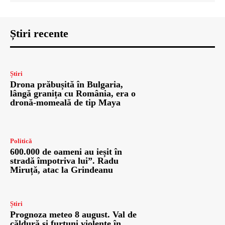
Știri recente
Știri
Drona prăbușită în Bulgaria,
lângă granița cu România, era o
dronă-momeală de tip Maya
Politică
600.000 de oameni au ieșit în
stradă împotriva lui”. Radu
Miruță, atac la Grindeanu
Știri
Prognoza meteo 8 august. Val de
căldură și furtuni violente în