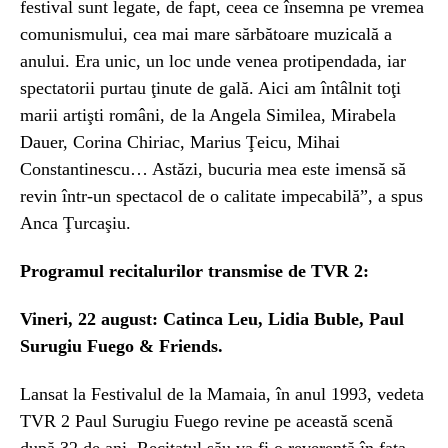
festival sunt legate, de fapt, ceea ce însemna pe vremea
comunismului, cea mai mare sărbătoare muzicală a
anului. Era unic, un loc unde venea protipendada, iar
spectatorii purtau ţinute de gală. Aici am întâlnit toţi
marii artişti români, de la Angela Similea, Mirabela
Dauer, Corina Chiriac, Marius Ţeicu, Mihai
Constantinescu… Astăzi, bucuria mea este imensă să
revin într-un spectacol de o calitate impecabilă”, a spus
Anca Ţurcaşiu.
Programul recitalurilor transmise de TVR 2:
Vineri, 22 august: Catinca Leu, Lidia Buble, Paul
Surugiu Fuego & Friends.
Lansat la Festivalul de la Mamaia, în anul 1993, vedeta
TVR 2 Paul Surugiu Fuego revine pe această scenă