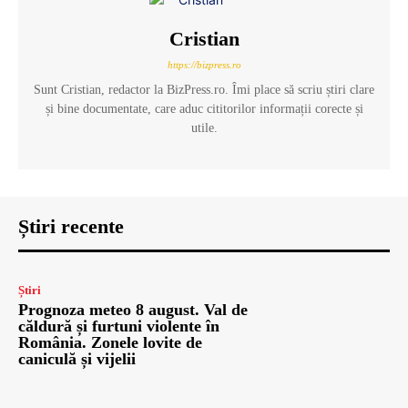
Cristian
https://bizpress.ro
Sunt Cristian, redactor la BizPress.ro. Îmi place să scriu știri clare
și bine documentate, care aduc cititorilor informații corecte și
utile.
Știri recente
Știri
Prognoza meteo 8 august. Val de
căldură și furtuni violente în
România. Zonele lovite de
caniculă și vijelii