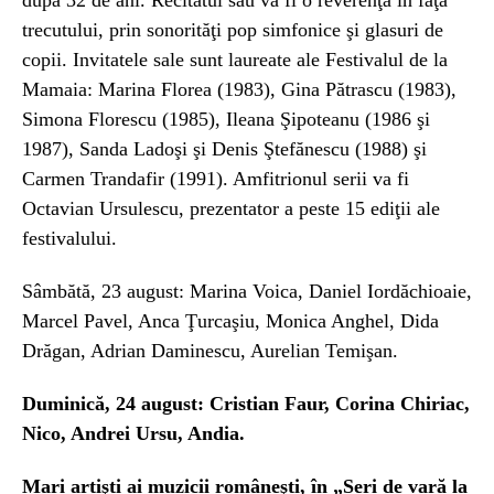
după 32 de ani. Recitatul său va fi o reverenţă în faţa
trecutului, prin sonorităţi pop simfonice şi glasuri de
copii. Invitatele sale sunt laureate ale Festivalul de la
Mamaia: Marina Florea (1983), Gina Pătrascu (1983),
Simona Florescu (1985), Ileana Şipoteanu (1986 şi
1987), Sanda Ladoşi şi Denis Ştefănescu (1988) şi
Carmen Trandafir (1991). Amfitrionul serii va fi
Octavian Ursulescu, prezentator a peste 15 ediţii ale
festivalului.
Sâmbătă, 23 august: Marina Voica, Daniel Iordăchioaie,
Marcel Pavel, Anca Ţurcaşiu, Monica Anghel, Dida
Drăgan, Adrian Daminescu, Aurelian Temişan.
Duminică, 24 august: Cristian Faur, Corina Chiriac,
Nico, Andrei Ursu, Andia.
Mari artişti ai muzicii româneşti, în „Seri de vară la