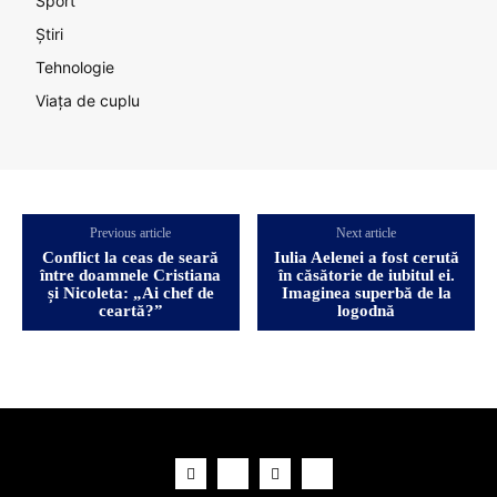
Sport
Știri
Tehnologie
Viața de cuplu
Previous article
Next article
Conflict la ceas de seară
Iulia Aelenei a fost cerută
între doamnele Cristiana
în căsătorie de iubitul ei.
și Nicoleta: „Ai chef de
Imaginea superbă de la
ceartă?”
logodnă