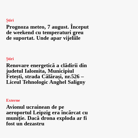
Știri
Prognoza meteo, 7 august. Început
de weekend cu temperaturi greu
de suportat. Unde apar vijeliile
Știri
Renovare energetică a clădirii din
judetul Ialomita, Municipiul
Fetești, strada Călărași, nr.526 –
Liceul Tehnologic Anghel Saligny
Externe
Avionul ucrainean de pe
aeroportul Leipzig era încărcat cu
muniție. Dacă drona exploda ar fi
fost un dezastru