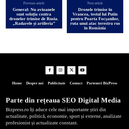
Previous article
Next article
General: Nu avioanele
Dronele trimise în
sunt soluția contra
Vrancea, testul lui Putin
dronelor trimise de Rusia.
pentru Poarta Focșanilor,
„Radarele și artileria”
ruta unui atac terestru rus
în România
Home
Despre noi
Publicitate
Contact
Parteneri BizPress
Parte din rețeaua SEO Digital Media
Bizpress.ro îți aduce cele mai importante știri din
actualitate, politică, economie, sport și externe, analizate
profesionist și actualizate constant.