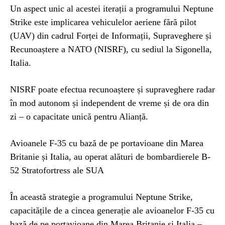
Un aspect unic al acestei iterații a programului Neptune
Strike este implicarea vehiculelor aeriene fără pilot
(UAV) din cadrul Forței de Informații, Supraveghere și
Recunoaștere a NATO (NISRF), cu sediul la Sigonella,
Italia.
NISRF poate efectua recunoaștere și supraveghere radar
în mod autonom și independent de vreme și de ora din
zi – o capacitate unică pentru Alianță.
Avioanele F-35 cu bază de pe portavioane din Marea
Britanie și Italia, au operat alături de bombardierele B-
52 Stratofortress ale SUA
În această strategie a programului Neptune Strike,
capacitățile de a cincea generație ale avioanelor F-35 cu
bază de pe portavioane din Marea Britanie și Italia –