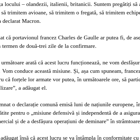
ța locului – olandezii, italienii, britanicii. Suntem pregătiți s
: să trimitem avioane, să trimitem o fregată, să trimitem echip
a declarat Macron.
at că portavionul francez Charles de Gaulle ar putea fi, de a
n termen de două-trei zile de la confirmare.
 următoare arată că acest lucru funcționează, ne vom desfășu
i. Vom conduce această misiune. Și, așa cum spuneam, francezi
u că forțele lor armate vor putea, în următoarele ore, să parti
lizare”, a adăugat el.
mnat o declarație comună emisă luni de națiunile europene, î
ătite pentru o „misiune defensivă și independentă de a asigura
rcial și de a desfășura operațiuni de deminare” în strâmtoare
 adăugat însă că acest lucru se va întâmpla în conformitate cu 