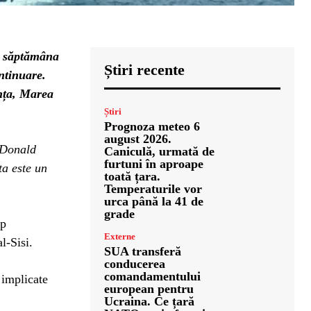
l săptămâna
Știri recente
ntinuare.
anța, Marea
Știri
Prognoza meteo 6
august 2026.
 Donald
Caniculă, urmată de
furtuni în aproape
a este un
toată țara.
Temperaturile vor
urca până la 41 de
grade
mp
Externe
l-Sisi.
SUA transferă
conducerea
comandamentului
 implicate
european pentru
Ucraina. Ce țară