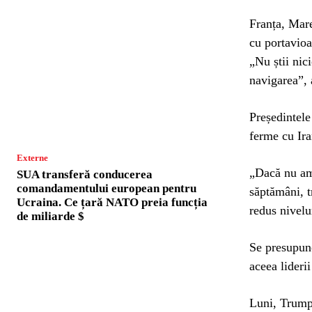
Franța, Mare
cu portavioa
„Nu știi nic
navigarea”, 
Președintele
ferme cu Ir
Externe
„Dacă nu am 
SUA transferă conducerea
comandamentului european pentru
săptămâni, t
Ucraina. Ce țară NATO preia funcția
redus nivelu
de miliarde $
Se presupune
aceea lideri
Luni, Trump