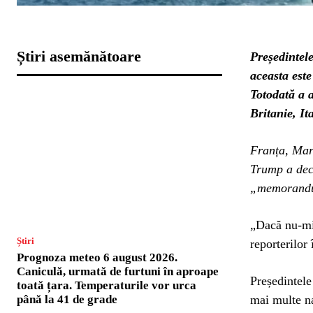
Știri asemănătoare
Președintel
aceasta est
Totodată a 
Britanie, It
Franța, Mar
Trump a dec
„memorandum
„Dacă nu-mi 
Știri
reporterilor
Prognoza meteo 6 august 2026.
Caniculă, urmată de furtuni în aproape
Președintele
toată țara. Temperaturile vor urca
mai multe na
până la 41 de grade