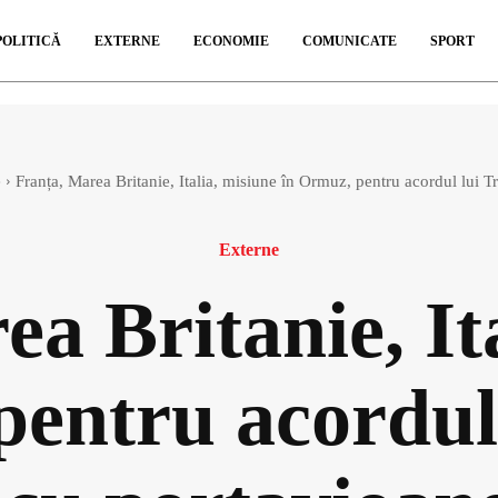
POLITICĂ
EXTERNE
ECONOMIE
COMUNICATE
SPORT
e
Franța, Marea Britanie, Italia, misiune în Ormuz, pentru acordul lui Tr
Externe
a Britanie, It
pentru acordul