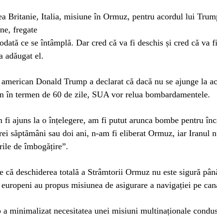
a Britanie, Italia, misiune în Ormuz, pentru acordul lui Trum
ne, fregate
iodată ce se întâmplă. Dar cred că va fi deschis și cred că va fi
a adăugat el.
 american Donald Trump a declarat că dacă nu se ajunge la a
an în termen de 60 de zile, SUA vor relua bombardamentele.
fi ajuns la o înțelegere, am fi putut arunca bombe pentru în
rei săptămâni sau doi ani, n-am fi eliberat Ormuz, iar Iranul nu
rile de îmbogățire”.
 că deschiderea totală a Strâmtorii Ormuz nu este sigură până
i europeni au propus misiunea de asigurare a navigației pe can
 a minimalizat necesitatea unei misiuni multinaționale condu