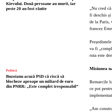
Kievului. Două persoane au murit, iar
„Nu cred că
peste 20 au fost rănite
fi deschis ș
de la Paris,
francez Em
Președintele
va fi „compl
ruta este de
Misiunea n
Politică
Buzoianu acuză PSD că riscă să
blocheze aproape un miliard de euro
Remarcile lu
din PNRR: „Este complet iresponsabil”
ce pot pentr
implementat
„Am construi