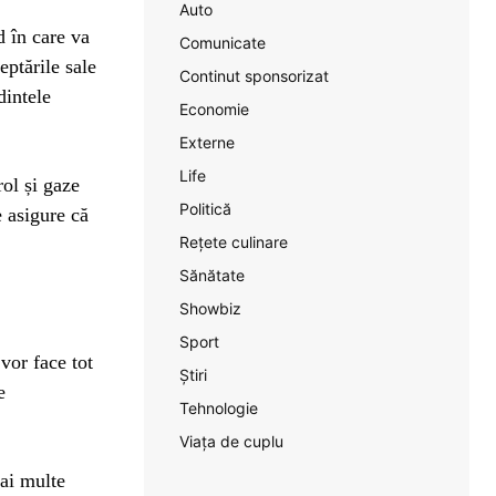
Auto
 în care va
Comunicate
eptările sale
Continut sponsorizat
dintele
Economie
Externe
Life
ol și gaze
Politică
e asigure că
Rețete culinare
Sănătate
Showbiz
Sport
vor face tot
Știri
e
Tehnologie
Viața de cuplu
mai multe