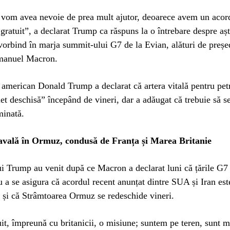
 vom avea nevoie de prea mult ajutor, deoarece avem un acord
i gratuit”, a declarat Trump ca răspuns la o întrebare despre așt
 vorbind în marja summit-ului G7 de la Evian, alături de preșe
manuel Macron.
 american Donald Trump a declarat că artera vitală pentru petr
et deschisă” începând de vineri, dar a adăugat că trebuie să s
minată.
avală în Ormuz, condusă de Franța și Marea Britanie
i Trump au venit după ce Macron a declarat luni că țările G7 
u a se asigura că acordul recent anunțat dintre SUA și Iran est
 și că Strâmtoarea Ormuz se redeschide vineri.
t, împreună cu britanicii, o misiune; suntem pe teren, sunt 