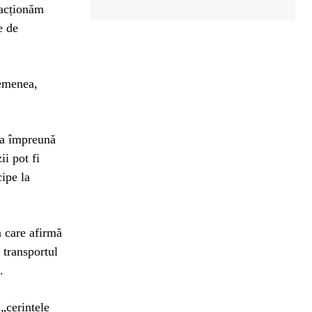
ă acționăm
e de
semenea,
ra împreună
i pot fi
cipe la
n care afirmă
 transportul
.
„cerințele