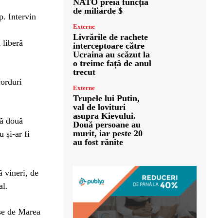
NATO preia funcția
de miliarde $
p. Intervin
Externe
Livrările de rachete
 liberă
interceptoare către
Ucraina au scăzut la
o treime față de anul
trecut
corduri
Externe
Trupele lui Putin,
val de lovituri
asupra Kievului.
că două
Două persoane au
murit, iar peste 20
 și-ar fi
au fost rănite
 vineri, de
al.
se de Marea