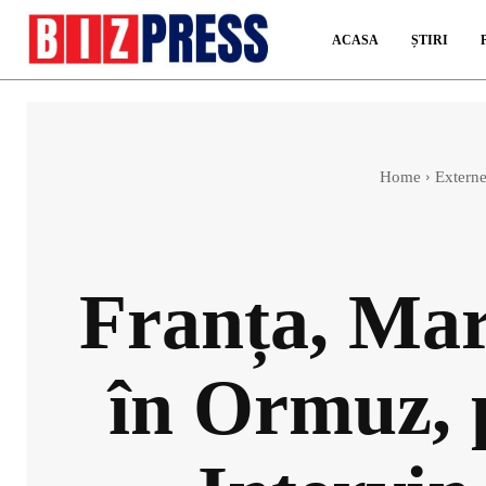
ACASA
ȘTIRI
Home
Extern
Franța, Mare
în Ormuz, 