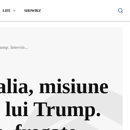
LIFE
SHOWBIZ
ump. Intervin...
alia, misiune
 lui Trump.