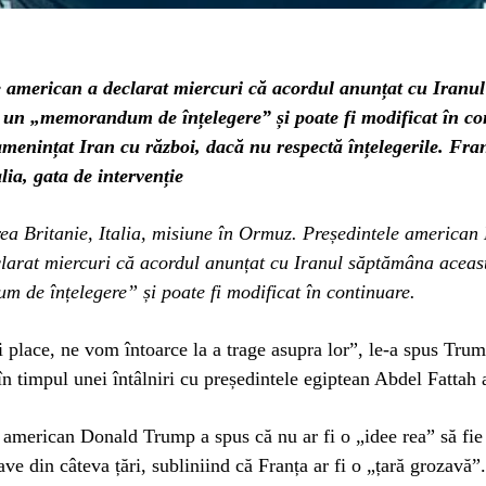
e american a declarat miercuri că acordul anunțat cu Iranu
e un „memorandum de înțelegere” și poate fi modificat în co
amenințat Iran cu război, dacă nu respectă înțelegerile. Fr
alia, gata de intervenție
ea Britanie, Italia, misiune în Ormuz. Președintele american
larat miercuri că acordul anunțat cu Iranul săptămâna aceast
 de înțelegere” și poate fi modificat în continuare.
place, ne vom întoarce la a trage asupra lor”, le-a spus Tru
 în timpul unei întâlniri cu președintele egiptean Abdel Fattah a
 american Donald Trump a spus că nu ar fi o „idee rea” să fie
ve din câteva țări, subliniind că Franța ar fi o „țară grozavă”.