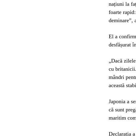
națiuni la fa
foarte rapid
deminare”, 
El a confirm
desfășurat î
„Dacă zilele
cu britanici
mândri pentr
această stabi
Japonia a se
că sunt preg
maritim come
Declarația a