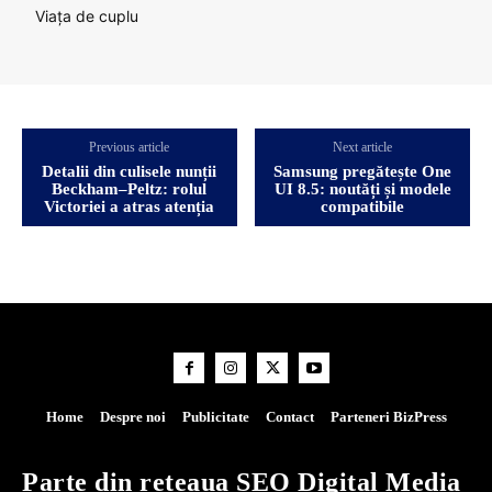
Viața de cuplu
Previous article
Next article
Detalii din culisele nunții
Samsung pregătește One
Beckham–Peltz: rolul
UI 8.5: noutăți și modele
Victoriei a atras atenția
compatibile
Home
Despre noi
Publicitate
Contact
Parteneri BizPress
Parte din rețeaua SEO Digital Media