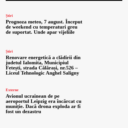
Știri
Prognoza meteo, 7 august. Început
de weekend cu temperaturi greu
de suportat. Unde apar vijeliile
Știri
Renovare energetică a clădirii din
judetul Ialomita, Municipiul
Fetești, strada Călărași, nr.526 –
Liceul Tehnologic Anghel Saligny
Externe
Avionul ucrainean de pe
aeroportul Leipzig era încărcat cu
muniție. Dacă drona exploda ar fi
fost un dezastru