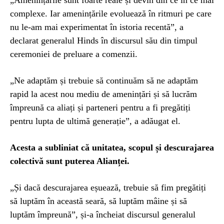
„Amenințările sunt foarte reale și devin din ce în ce mai
complexe. Iar amenințările evoluează în ritmuri pe care
nu le-am mai experimentat în istoria recentă”, a
declarat generalul Hinds în discursul său din timpul
ceremoniei de preluare a comenzii.
„Ne adaptăm și trebuie să continuăm să ne adaptăm
rapid la acest nou mediu de amenințări și să lucrăm
împreună ca aliați și parteneri pentru a fi pregătiți
pentru lupta de ultimă generație”, a adăugat el.
Acesta a subliniat că unitatea, scopul și descurajarea
colectivă sunt puterea Alianței.
„Și dacă descurajarea eșuează, trebuie să fim pregătiți
să luptăm în această seară, să luptăm mâine și să
luptăm împreună”, și-a încheiat discursul generalul