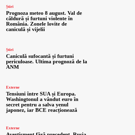
Știri
Prognoza meteo 8 august. Val de
căldură și furtuni violente în
România. Zonele lovite de
caniculă și vijelii
Știri
Caniculă sufocantă și furtuni
periculoase. Ultima prognoză de la
ANM
Externe
Tensiuni între SUA și Europa.
Washingtonul a vândut euro în
secret pentru a salva yenul
japonez, iar BCE reacționează
Externe
Avertisment fără precedent. Rusia