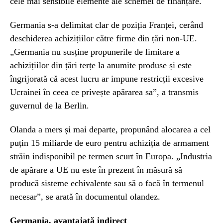
cele mai sensibile elemente ale schemei de finanțare.
Germania s-a delimitat clar de poziția Franței, cerând
deschiderea achizițiilor către firme din țări non-UE.
„Germania nu susține propunerile de limitare a
achizițiilor din țări terțe la anumite produse și este
îngrijorată că acest lucru ar impune restricții excesive
Ucrainei în ceea ce privește apărarea sa”, a transmis
guvernul de la Berlin.
Olanda a mers și mai departe, propunând alocarea a cel
puțin 15 miliarde de euro pentru achiziția de armament
străin indisponibil pe termen scurt în Europa. „Industria
de apărare a UE nu este în prezent în măsură să
producă sisteme echivalente sau să o facă în termenul
necesar”, se arată în documentul olandez.
Germania, avantajată indirect