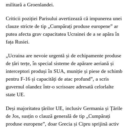
militară a Groenlandei.
Criticii poziției Parisului avertizează că impunerea unei
clauze stricte de tip „Cumpărați produse europene” ar
putea afecta grav capacitatea Ucrainei de a se apăra în
fața Rusiei.
„Ucraina are nevoie urgentă și de echipamente produse
de țări terțe, în special sisteme de apărare aeriană și
interceptori produși în SUA, muniție și piese de schimb
pentru F-16 și capacități de atac profund”, a scris
guvernul olandez într-o scrisoare adresată celorlalte
state UE.
Deși majoritatea țărilor UE, inclusiv Germania și Țările
de Jos, susțin o clauză generală de tip „Cumpărați
produse europene”, doar Grecia și Cipru sprijină activ