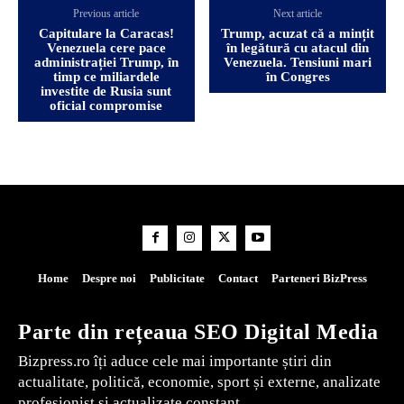
Previous article
Next article
Capitulare la Caracas!
Trump, acuzat că a mințit
Venezuela cere pace
în legătură cu atacul din
administrației Trump, în
Venezuela. Tensiuni mari
timp ce miliardele
în Congres
investite de Rusia sunt
oficial compromise
Home
Despre noi
Publicitate
Contact
Parteneri BizPress
Parte din rețeaua SEO Digital Media
Bizpress.ro îți aduce cele mai importante știri din
actualitate, politică, economie, sport și externe, analizate
profesionist și actualizate constant.