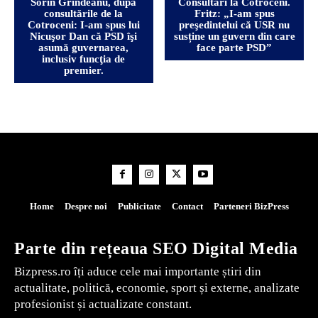
Sorin Grindeanu, după
Consultări la Cotroceni.
consultările de la
Fritz: „I-am spus
Cotroceni: I-am spus lui
preşedintelui că USR nu
Nicuşor Dan că PSD îşi
susține un guvern din care
asumă guvernarea,
face parte PSD”
inclusiv funcţia de
premier.
Home
Despre noi
Publicitate
Contact
Parteneri BizPress
Parte din rețeaua SEO Digital Media
Bizpress.ro îți aduce cele mai importante știri din
actualitate, politică, economie, sport și externe, analizate
profesionist și actualizate constant.