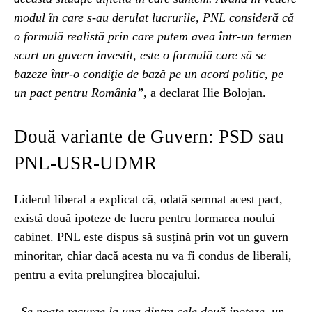
modul în care s-au derulat lucrurile, PNL consideră că
o formulă realistă prin care putem avea într-un termen
scurt un guvern investit, este o formulă care să se
bazeze într-o condiţie de bază pe un acord politic, pe
un pact pentru România”
, a declarat Ilie Bolojan.
Două variante de Guvern: PSD sau
PNL-USR-UDMR
Liderul liberal a explicat că, odată semnat acest pact,
există două ipoteze de lucru pentru formarea noului
cabinet. PNL este dispus să susțină prin vot un guvern
minoritar, chiar dacă acesta nu va fi condus de liberali,
pentru a evita prelungirea blocajului.
„Se poate recurge la una dintre cele două ipoteze, un