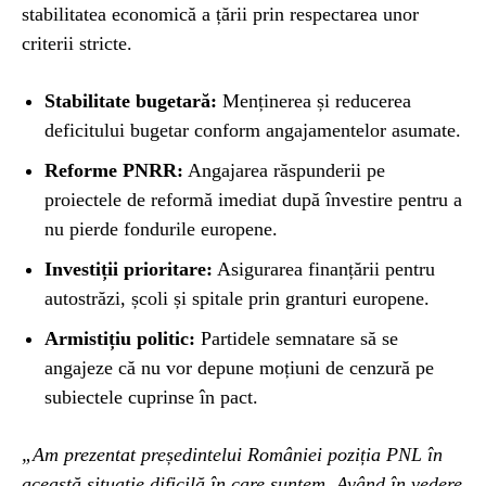
stabilitatea economică a țării prin respectarea unor
criterii stricte.
Stabilitate bugetară:
Menținerea și reducerea
deficitului bugetar conform angajamentelor asumate.
Reforme PNRR:
Angajarea răspunderii pe
proiectele de reformă imediat după învestire pentru a
nu pierde fondurile europene.
Investiții prioritare:
Asigurarea finanțării pentru
autostrăzi, școli și spitale prin granturi europene.
Armistițiu politic:
Partidele semnatare să se
angajeze că nu vor depune moțiuni de cenzură pe
subiectele cuprinse în pact.
„Am prezentat președintelui României poziția PNL în
această situație dificilă în care suntem. Având în vedere