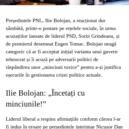
Președintele PNL, Ilie Bolojan, a reacționat dur
sâmbătă, printr-o postare pe rețelele sociale, în urma
acuzațiilor lansate de liderul PSD, Sorin Grindeanu, și
de premierul desemnat Eugen Tomac. Bolojan neagă
categoric că ar fi acceptat inițial varianta unui guvern
tehnocrat și îi acuză pe adversarii politici de
răspândirea unor „minciuni toxice” pentru a-și justifica
eșecurile în gestionarea crizei politice actuale.
Ilie Bolojan: „Încetați cu
minciunile!”
Liderul liberal a respins afirmațiile conform cărora l-ar
fi indus în eroare pe președintele interimar Nicușor Dan