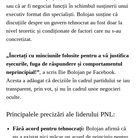
sau că ar fi negociat funcții în schimbul susținerii unui
executiv format din specialiști. Bolojan susține că
discuțiile despre un guvern tehnocrat au fost doar la
nivel teoretic și condiționate de factori care nu s-au
concretizat.
„Încetați cu minciunile folosite pentru a vă justifica
eșecurile, fuga de răspundere și comportamentul
neprincipial!”
, a scris Ilie Bolojan pe Facebook.
Acesta a adăugat că deciziile în cadrul partidului se iau
transparent, prin vot, și nu în cadrul unor negocieri
oculte.
Principalele precizări ale liderului PNL:
Fără acord pentru tehnocrați:
Bolojan afirmă că
nu a existat nici măcar un acord de principiu pentru