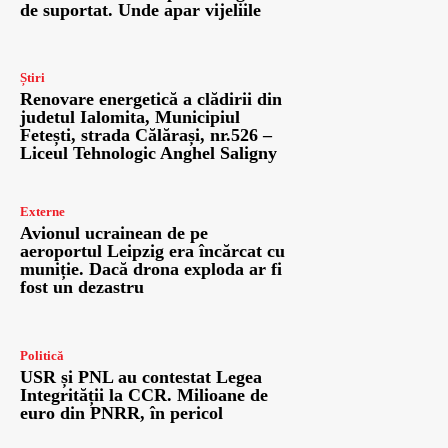
de suportat. Unde apar vijeliile
Știri
Renovare energetică a clădirii din
judetul Ialomita, Municipiul
Fetești, strada Călărași, nr.526 –
Liceul Tehnologic Anghel Saligny
Externe
Avionul ucrainean de pe
aeroportul Leipzig era încărcat cu
muniție. Dacă drona exploda ar fi
fost un dezastru
Politică
USR și PNL au contestat Legea
Integrității la CCR. Milioane de
euro din PNRR, în pericol