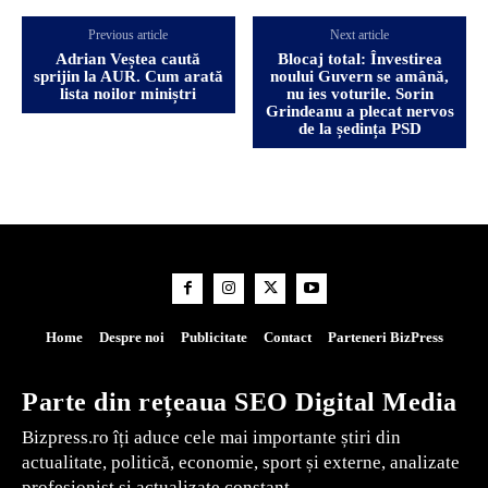
Previous article
Next article
Adrian Veștea caută
Blocaj total: Învestirea
sprijin la AUR. Cum arată
noului Guvern se amână,
lista noilor miniștri
nu ies voturile. Sorin
Grindeanu a plecat nervos
de la ședința PSD
Home
Despre noi
Publicitate
Contact
Parteneri BizPress
Parte din rețeaua SEO Digital Media
Bizpress.ro îți aduce cele mai importante știri din
actualitate, politică, economie, sport și externe, analizate
profesionist și actualizate constant.