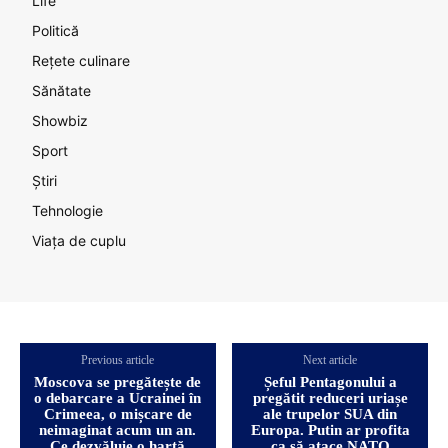
Life
Politică
Rețete culinare
Sănătate
Showbiz
Sport
Știri
Tehnologie
Viața de cuplu
Previous article
Next article
Moscova se pregătește de
Șeful Pentagonului a
o debarcare a Ucrainei în
pregătit reduceri uriașe
Crimeea, o mișcare de
ale trupelor SUA din
neimaginat acum un an.
Europa. Putin ar profita
Ce dezvăluie o hartă
ca să atace NATO