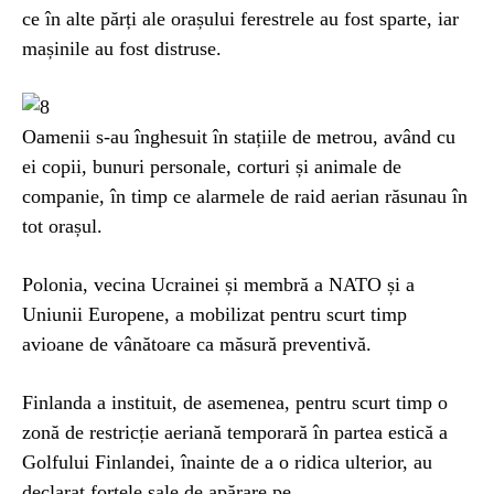
ce în alte părți ale orașului ferestrele au fost sparte, iar
mașinile au fost distruse.
Oamenii s-au înghesuit în stațiile de metrou, având cu
ei copii, bunuri personale, corturi și animale de
companie, în timp ce alarmele de raid aerian răsunau în
tot orașul.
Polonia, vecina Ucrainei și membră a NATO și a
Uniunii Europene, a mobilizat pentru scurt timp
avioane de vânătoare ca măsură preventivă.
Finlanda a instituit, de asemenea, pentru scurt timp o
zonă de restricție aeriană temporară în partea estică a
Golfului Finlandei, înainte de a o ridica ulterior, au
declarat forțele sale de apărare pe.