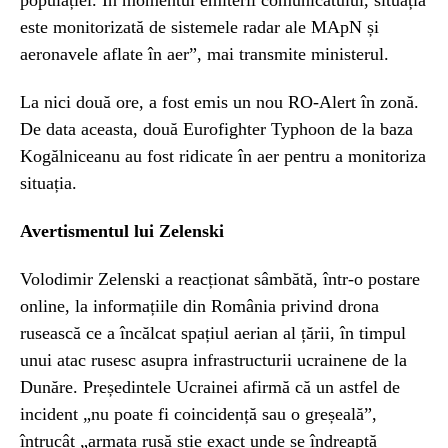
este monitorizată de sistemele radar ale MApN și
aeronavele aflate în aer”, mai transmite ministerul.
La nici două ore, a fost emis un nou RO-Alert în zonă.
De data aceasta, două Eurofighter Typhoon de la baza
Kogălniceanu au fost ridicate în aer pentru a monitoriza
situația.
Avertismentul lui Zelenski
Volodimir Zelenski a reacționat sâmbătă, într-o postare
online, la informațiile din România privind drona
rusească ce a încălcat spațiul aerian al țării, în timpul
unui atac rusesc asupra infrastructurii ucrainene de la
Dunăre. Președintele Ucrainei afirmă că un astfel de
incident „nu poate fi coincidență sau o greșeală”,
întrucât „armata rusă știe exact unde se îndreaptă