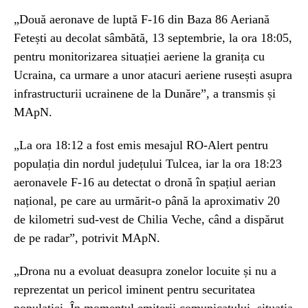
„Două aeronave de luptă F-16 din Baza 86 Aeriană
Fetești au decolat sâmbătă, 13 septembrie, la ora 18:05,
pentru monitorizarea situației aeriene la granița cu
Ucraina, ca urmare a unor atacuri aeriene rusești asupra
infrastructurii ucrainene de la Dunăre”, a transmis și
MApN.
„La ora 18:12 a fost emis mesajul RO-Alert pentru
populația din nordul județului Tulcea, iar la ora 18:23
aeronavele F-16 au detectat o dronă în spațiul aerian
național, pe care au urmărit-o până la aproximativ 20
de kilometri sud-vest de Chilia Veche, când a dispărut
de pe radar”, potrivit MApN.
„Drona nu a evoluat deasupra zonelor locuite și nu a
reprezentat un pericol iminent pentru securitatea
populației. În momentul emiterii comunicatului, situația