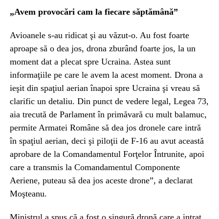
„Avem provocări cam la fiecare săptămână”
Avioanele s-au ridicat şi au văzut-o. Au fost foarte
aproape să o dea jos, drona zburând foarte jos, la un
moment dat a plecat spre Ucraina. Astea sunt
informaţiile pe care le avem la acest moment. Drona a
ieşit din spaţiul aerian înapoi spre Ucraina şi vreau să
clarific un detaliu. Din punct de vedere legal, Legea 73,
aia trecută de Parlament în primăvară cu mult balamuc,
permite Armatei Române să dea jos dronele care intră
în spaţiul aerian, deci şi piloţii de F-16 au avut această
aprobare de la Comandamentul Forţelor Întrunite, apoi
care a transmis la Comandamentul Componente
Aeriene, puteau să dea jos aceste drone”, a declarat
Moşteanu.
Ministrul a spus că a fost o singură dronă care a intrat