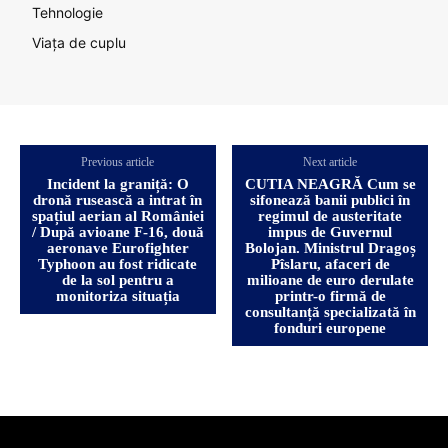
Tehnologie
Viața de cuplu
Previous article
Next article
Incident la graniță: O
CUTIA NEAGRĂ Cum se
dronă rusească a intrat în
sifonează banii publici în
spațiul aerian al României
regimul de austeritate
/ După avioane F-16, două
impus de Guvernul
aeronave Eurofighter
Bolojan. Ministrul Dragoș
Typhoon au fost ridicate
Pîslaru, afaceri de
de la sol pentru a
milioane de euro derulate
monitoriza situația
printr-o firmă de
consultanță specializată în
fonduri europene