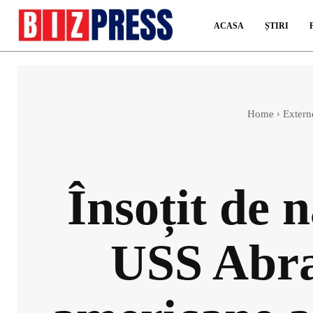
ACASA
ȘTIRI
Home
Extern
Însoțit de 
USS Abra