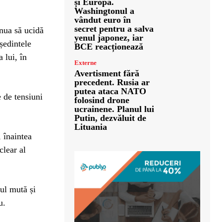
și Europa.
Washingtonul a
vândut euro în
secret pentru a salva
inua să ucidă
yenul japonez, iar
eședintele
BCE reacționează
 lui, în
Externe
Avertisment fără
precedent. Rusia ar
putea ataca NATO
 de tensiuni
folosind drone
ucrainene. Planul lui
Putin, dezvăluit de
Lituania
 înaintea
clear al
ul mută și
u.