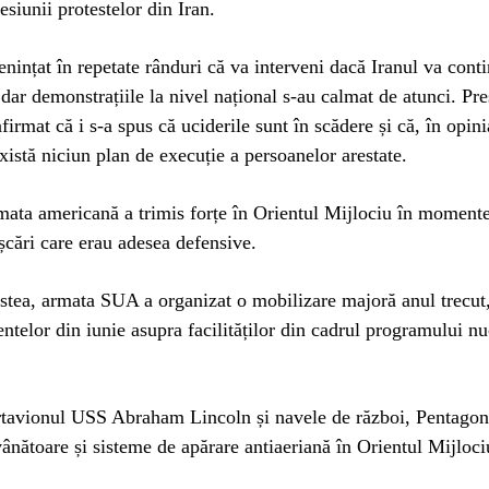
esiunii protestelor din Iran.
ințat în repetate rânduri că va interveni dacă Iranul va cont
, dar demonstrațiile la nivel național s-au calmat de atunci. Pr
irmat că i s-a spus că uciderile sunt în scădere și că, în opinia
xistă niciun plan de execuție a persoanelor arestate.
rmata americană a trimis forțe în Orientul Mijlociu în momente
șcări care erau adesea defensive.
stea, armata SUA a organizat o mobilizare majoră anul trecut,
elor din iunie asupra facilităților din cadrul programului nu
rtavionul USS Abraham Lincoln și navele de război, Pentagon
ânătoare și sisteme de apărare antiaeriană în Orientul Mijloci