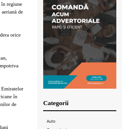
 în regiune
a aeriană de
idera orice
ian,
 împotriva
a Emiratelor
ricane în
Categorii
unilor de
Auto
luni