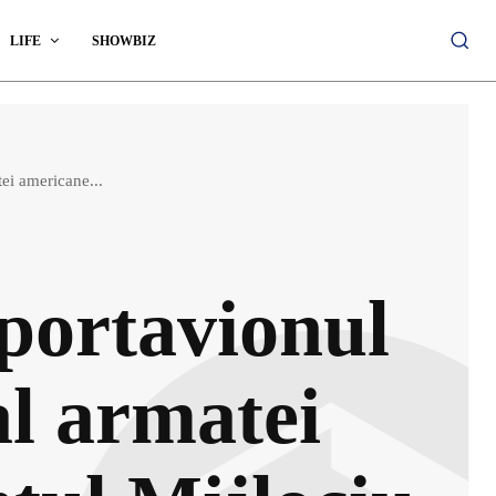
LIFE
SHOWBIZ
ei americane...
 portavionul
l armatei