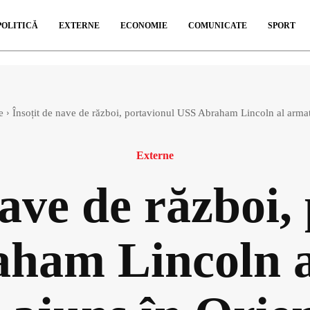
POLITICĂ
EXTERNE
ECONOMIE
COMUNICATE
SPORT
e
Însoțit de nave de război, portavionul USS Abraham Lincoln al armat
Externe
nave de război,
ham Lincoln a