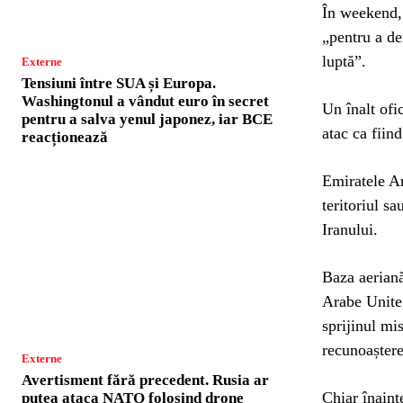
În weekend, 
„pentru a de
luptă”.
Externe
Tensiuni între SUA și Europa.
Washingtonul a vândut euro în secret
Un înalt ofi
pentru a salva yenul japonez, iar BCE
atac ca fiin
reacționează
Emiratele Ar
teritoriul sa
Iranului.
Baza aeriană
Arabe Unite,
sprijinul mi
recunoaștere
Externe
Avertisment fără precedent. Rusia ar
Chiar înaint
putea ataca NATO folosind drone