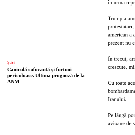
în urma repr
Trump a amen
protestatari
american a af
prezent nu e
În trecut, a
Știri
crescute, mi
Caniculă sufocantă și furtuni
periculoase. Ultima prognoză de la
ANM
Cu toate ace
bombardament
Iranului.
Pe lângă po
avioane de v