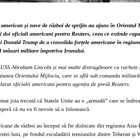
 american și nave de război de sprijin au ajuns în Orientul 
i doi oficiali americani pentru Reuters, ceea ce extinde capa
ui Donald Trump de a consolida forțele americane în regiun
l măsuri militare împotriva Iranului.
 USS Abraham Lincoln și mai multe distrugătoare cu rachete 
giunea Orientului Mijlociu, care se află sub comanda militară
arat oficialii americani pentru agenția de presă Reuters.
mat joia trecută că Statele Unite au o „armadă” care se îndrea
 speră că nu va fi nevoie să o folosească.
cane de război au început să fie dislocate din regiunea Asia-P
estei luni, pe fondul escaladării tensiunilor dintre Teheran și