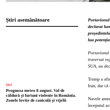
Știri asemănătoare
Portavionul
declarat lun
președintel
lua potenția
Portavionul
traversat re
SUA, au decl
Trump a afir
Știri
Iran, dar că
Prognoza meteo 8 august. Val de
căldură și furtuni violente în România.
Navele ameri
Zonele lovite de caniculă și vijelii
începutul ac