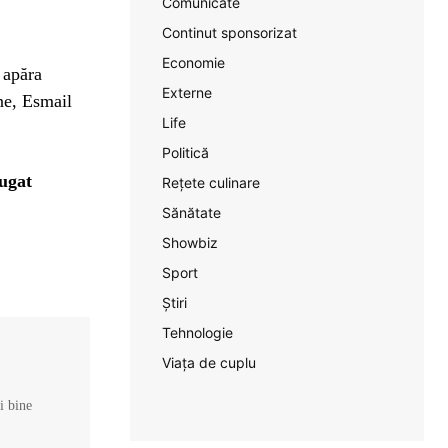
Comunicate
Continut sponsorizat
Economie
 apăra
Externe
rne, Esmail
Life
Politică
ăugat
Rețete culinare
Sănătate
Showbiz
Sport
Știri
Tehnologie
Viața de cuplu
și bine