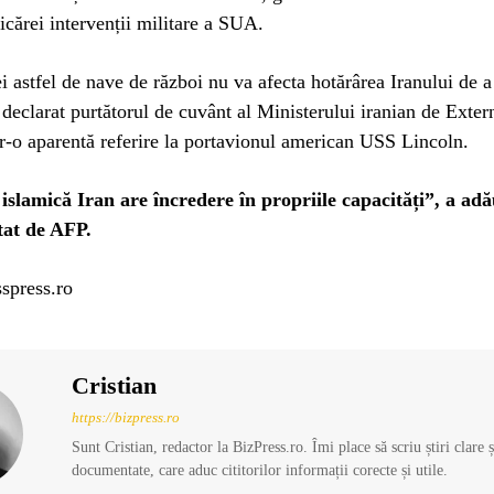
icărei intervenții militare a SUA.
i astfel de nave de război nu va afecta hotărârea Iranului de a
 declarat purtătorul de cuvânt al Ministerului iranian de Exte
r-o aparentă referire la portavionul american USS Lincoln.
islamică Iran are încredere în propriile capacități”, a ad
tat de AFP.
spress.ro
Cristian
https://bizpress.ro
Sunt Cristian, redactor la BizPress.ro. Îmi place să scriu știri clare 
documentate, care aduc cititorilor informații corecte și utile.