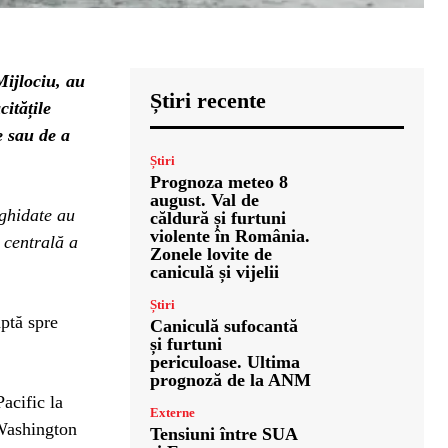
Mijlociu, au
Știri recente
citățile
e sau de a
Știri
Prognoza meteo 8
august. Val de
ghidate au
căldură și furtuni
violente în România.
 centrală a
Zonele lovite de
caniculă și vijelii
Știri
ptă spre
Caniculă sufocantă
și furtuni
periculoase. Ultima
prognoză de la ANM
acific la
Externe
 Washington
Tensiuni între SUA