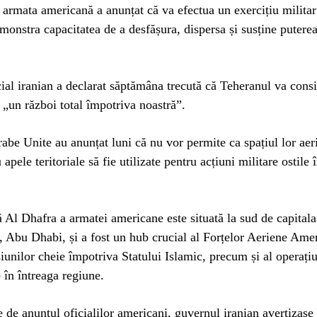
armata americană a anunțat că va efectua un exercițiu militar
monstra capacitatea de a desfășura, dispersa și susține putere
cial iranian a declarat săptămâna trecută că Teheranul va cons
d „un război total împotriva noastră”.
abe Unite au anunțat luni că nu vor permite ca spațiul lor aer
u apele teritoriale să fie utilizate pentru acțiuni militare ostile
 Al Dhafra a armatei americane este situată la sud de capital
 Abu Dhabi, și a fost un hub crucial al Forțelor Aeriene Ame
siunilor cheie împotriva Statului Islamic, precum și al operați
 în întreaga regiune.
e de anunțul oficialilor americani, guvernul iranian avertizase 