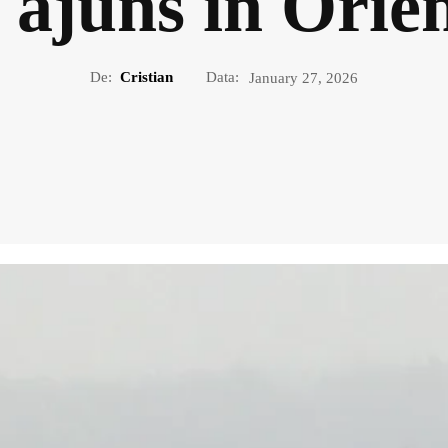
 ajuns în Orien
De:
Cristian
Data:
January 27, 2026