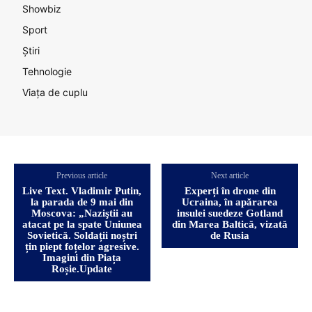
Showbiz
Sport
Știri
Tehnologie
Viața de cuplu
Previous article
Next article
Live Text. Vladimir Putin,
Experți în drone din
la parada de 9 mai din
Ucraina, în apărarea
Moscova: „Naziştii au
insulei suedeze Gotland
atacat pe la spate Uniunea
din Marea Baltică, vizată
Sovietică. Soldații noștri
de Rusia
țin piept foțelor agresive.
Imagini din Piața
Roșie.Update