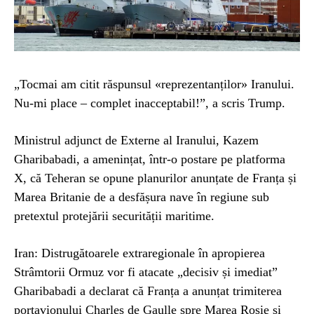
„Tocmai am citit răspunsul «reprezentanților» Iranului.
Nu-mi place – complet inacceptabil!”, a scris Trump.
Ministrul adjunct de Externe al Iranului, Kazem
Gharibabadi, a amenințat, într-o postare pe platforma
X, că Teheran se opune planurilor anunțate de Franța și
Marea Britanie de a desfășura nave în regiune sub
pretextul protejării securității maritime.
Iran: Distrugătoarele extraregionale în apropierea
Strâmtorii Ormuz vor fi atacate „decisiv și imediat”
Gharibabadi a declarat că Franța a anunțat trimiterea
portavionului Charles de Gaulle spre Marea Roșie și