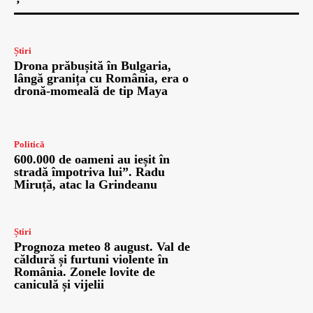
Știri
Drona prăbușită în Bulgaria,
lângă granița cu România, era o
dronă-momeală de tip Maya
Politică
600.000 de oameni au ieșit în
stradă împotriva lui”. Radu
Miruță, atac la Grindeanu
Știri
Prognoza meteo 8 august. Val de
căldură și furtuni violente în
România. Zonele lovite de
caniculă și vijelii