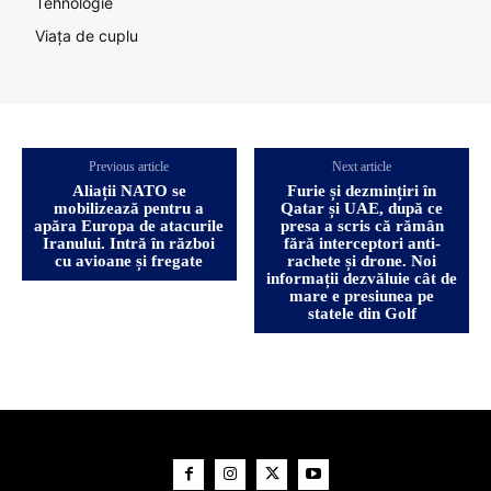
Tehnologie
Viața de cuplu
Previous article
Next article
Aliații NATO se
Furie și dezmințiri în
mobilizează pentru a
Qatar și UAE, după ce
apăra Europa de atacurile
presa a scris că rămân
Iranului. Intră în război
fără interceptori anti-
cu avioane și fregate
rachete și drone. Noi
informații dezvăluie cât de
mare e presiunea pe
statele din Golf