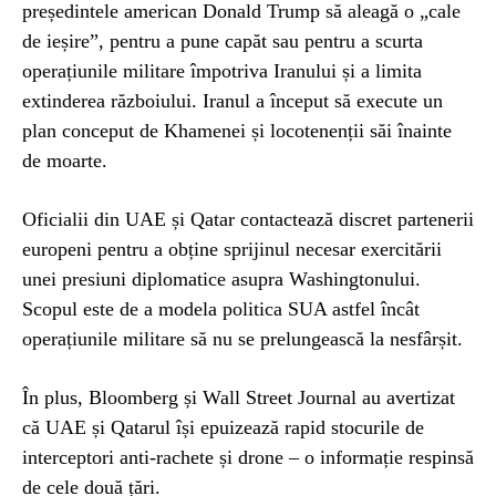
președintele american Donald Trump să aleagă o „cale
de ieșire”, pentru a pune capăt sau pentru a scurta
operațiunile militare împotriva Iranului și a limita
extinderea războiului. Iranul a început să execute un
plan conceput de Khamenei și locotenenții săi înainte
de moarte.
Oficialii din UAE și Qatar contactează discret partenerii
europeni pentru a obține sprijinul necesar exercitării
unei presiuni diplomatice asupra Washingtonului.
Scopul este de a modela politica SUA astfel încât
operațiunile militare să nu se prelungească la nesfârșit.
În plus, Bloomberg și Wall Street Journal au avertizat
că UAE și Qatarul își epuizează rapid stocurile de
interceptori anti-rachete și drone – o informație respinsă
de cele două țări.