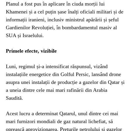
Planul a fost pus în aplicare în ciuda morții lui
Khamenei și a cel puțin șase înalți oficiali militari și de
informații iranieni, inclusiv ministrul apărării și șeful
Gardienilor Revoluției, în bombardamentul masiv al
SUA și Israelului.
Primele efecte, vizibile
Luni, regimul și-a intensificat răspunsul, vizând
instalațiile energetice din Golful Persic, lansând drone
asupra unei instalații de producție a gazelor din Qatar și
a uneia dintre cele mai mari rafinării din Arabia
Saudită.
Acest lucru a determinat Qatarul, unul dintre cei mai
mari furnizori mondiali de gaz natural lichefiat, să
oprească aprovizionarea. Prețurile petrolului și gazelor