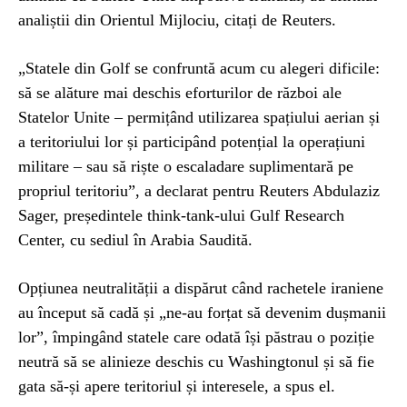
analiștii din Orientul Mijlociu, citați de Reuters.
„Statele din Golf se confruntă acum cu alegeri dificile:
să se alăture mai deschis eforturilor de război ale
Statelor Unite – permițând utilizarea spațiului aerian și
a teritoriului lor și participând potențial la operațiuni
militare – sau să riște o escaladare suplimentară pe
propriul teritoriu”, a declarat pentru Reuters Abdulaziz
Sager, președintele think-tank-ului Gulf Research
Center, cu sediul în Arabia Saudită.
Opțiunea neutralității a dispărut când rachetele iraniene
au început să cadă și „ne-au forțat să devenim dușmanii
lor”, împingând statele care odată își păstrau o poziție
neutră să se alinieze deschis cu Washingtonul și să fie
gata să-și apere teritoriul și interesele, a spus el.