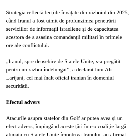
Strategia reflectă lecțiile învățate din războiul din 2025,
când Iranul a fost uimit de profunzimea penetrării
serviciilor de informații israeliene și de capacitatea
acestora de a asasina comandanții militari în primele
ore ale conflictului.
„Iranul, spre deosebire de Statele Unite, s-a pregătit
pentru un război îndelungat”, a declarat luni Ali
Larijani, cel mai înalt oficial iranian în domeniul
securității.
Efectul advers
Atacurile asupra statelor din Golf ar putea avea și un
efect advers, împingând aceste țări într-o coaliție largă
aliniată cu Statele Unite împotriva Iranului, au afirmat