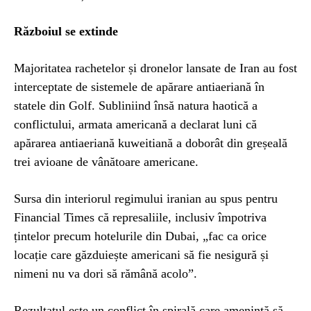
Războiul se extinde
Majoritatea rachetelor și dronelor lansate de Iran au fost
interceptate de sistemele de apărare antiaeriană în
statele din Golf. Subliniind însă natura haotică a
conflictului, armata americană a declarat luni că
apărarea antiaeriană kuweitiană a doborât din greșeală
trei avioane de vânătoare americane.
Sursa din interiorul regimului iranian au spus pentru
Financial Times că represaliile, inclusiv împotriva
țintelor precum hotelurile din Dubai, „fac ca orice
locație care găzduiește americani să fie nesigură și
nimeni nu va dori să rămână acolo”.
Rezultatul este un conflict în spirală care amenință să