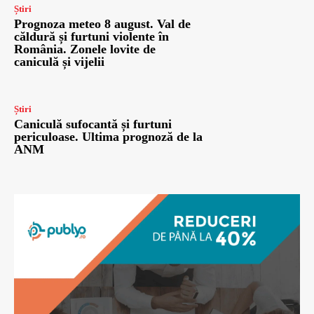
Știri
Prognoza meteo 8 august. Val de
căldură și furtuni violente în
România. Zonele lovite de
caniculă și vijelii
Știri
Caniculă sufocantă și furtuni
periculoase. Ultima prognoză de la
ANM