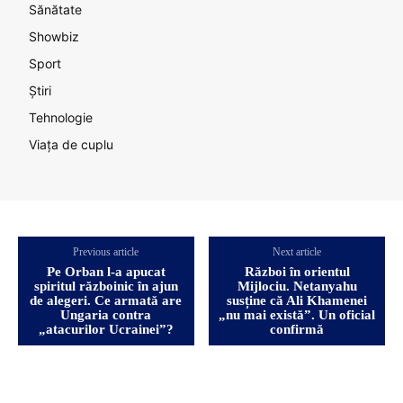
Sănătate
Showbiz
Sport
Știri
Tehnologie
Viața de cuplu
Previous article
Next article
Pe Orban l-a apucat
Război în orientul
spiritul războinic în ajun
Mijlociu. Netanyahu
de alegeri. Ce armată are
susține că Ali Khamenei
Ungaria contra
„nu mai există”. Un oficial
„atacurilor Ucrainei”?
confirmă