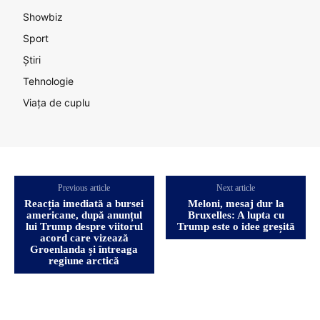
Showbiz
Sport
Știri
Tehnologie
Viața de cuplu
Previous article
Next article
Reacția imediată a bursei
Meloni, mesaj dur la
americane, după anunțul
Bruxelles: A lupta cu
lui Trump despre viitorul
Trump este o idee greșită
acord care vizează
Groenlanda și întreaga
regiune arctică