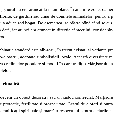
, șnurul nu era aruncat la întâmplare. În anumite zone, oamen
florite, de garduri sau chiar de coarnele animalelor, pentru a p
i a aduce rod bogat. De asemenea, se păstra până când se auz
 dată, iar atunci era aruncat în direcția cântecului, considerân
roc.
binația standard este alb-roșu, în trecut existau și variante p
b-albastru, adaptate simbolisticii locale. Această diversitate re
a credințelor populare și modul în care tradiția Mărțișorului a
olelor.
a ritualică
 deveni un obiect decorativ sau un cadou comercial, Mărțișorul
e protecție, fertilitate și prosperitate. Gestul de a oferi și purt
emnificații spirituale și marcă a respectului pentru ciclurile na