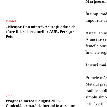
Mărțișorul 
În timp, trad
împotriva de
Politică
„Nicușor Dan minte”. Acuzații aduse de
către liderul senatorilor AUR, Petrișor
Astăzi, șnuru
Peiu
Atunci se cr
femeile purta
În unele regi
Lucuri mai 
Primele mărț
Metalul preț
tradiție sub
Știri
simplu simb
Prognoza meteo 6 august 2026.
primăverii.
Caniculă, urmată de furtuni în aproape