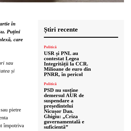
artie în
Știri recente
șu. Puțini
plexă, care
Politică
USR și PNL au
contestat Legea
uri sau
Integrității la CCR.
Milioane de euro din
atea și
PNRR, în pericol
Politică
PSD nu susține
demersul AUR de
suspendare a
președintelui
 sau pietre
Nicușor Dan.
Ghigiu: „Criza
enta
guvernamentală e
ut împotriva
suficientă”