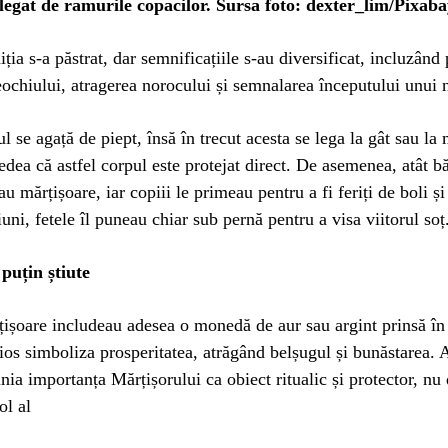
legat de ramurile copacilor. Sursa foto: dexter_lim/Pixab
iția s-a păstrat, dar semnificațiile s-au diversificat, incluzând 
ochiului, atragerea norocului și semnalarea începutului unui 
l se agață de piept, însă în trecut acesta se lega la gât sau la 
edea că astfel corpul este protejat direct. De asemenea, atât băr
u mărțișoare, iar copiii le primeau pentru a fi feriți de boli ș
uni, fetele îl puneau chiar sub pernă pentru a visa viitorul soț
puțin știute
ișoare includeau adesea o monedă de aur sau argint prinsă în
ios simboliza prosperitatea, atrăgând belșugul și bunăstarea. 
linia importanța Mărțișorului ca obiect ritualic și protector, nu
ol al