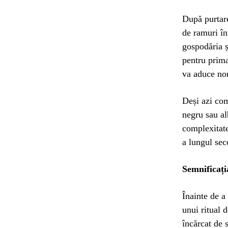
După purtare
de ramuri în
gospodăria ș
pentru prima
va aduce no
Deși azi com
negru sau al
complexitate
a lungul sec
Semnificați
Înainte de a
unui ritual d
încărcat de s