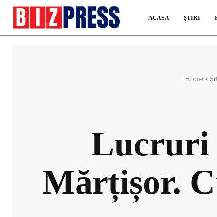
ACASA
ȘTIRI
Home
Ști
Lucruri 
Mărțișor. C