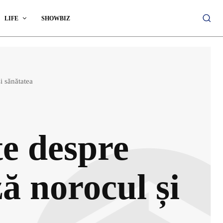
LIFE
SHOWBIZ
i sănătatea
te despre
ă norocul și