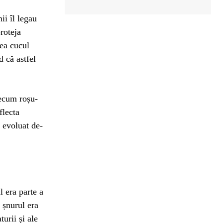
ii îl legau
roteja
ea cucul
d că astfel
recum roșu-
flecta
 evoluat de-
 era parte a
a șnurul era
turii și ale