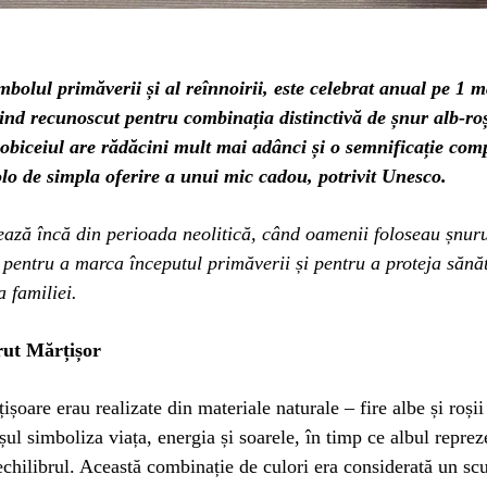
mbolul primăverii și al reînnoirii, este celebrat anual pe 1 m
ind recunoscut pentru combinația distinctivă de șnur alb-ro
 obiceiul are rădăcini mult mai adânci și o semnificație com
lo de simpla oferire a unui mic cadou, potrivit Unesco.
ează încă din perioada neolitică, când oamenii foloseau șnur
 pentru a marca începutul primăverii și pentru a proteja sănăt
a familiei.
ut Mărțișor
ișoare erau realizate din materiale naturale – fire albe și roșii
șul simboliza viața, energia și soarele, în timp ce albul reprez
 echilibrul. Această combinație de culori era considerată un sc