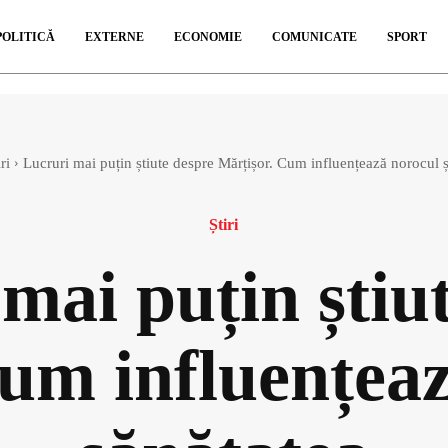
POLITICĂ
EXTERNE
ECONOMIE
COMUNICATE
SPORT
ri
Lucruri mai puțin știute despre Mărțișor. Cum influențează norocul ș
Știri
mai puțin știu
um influențeaz