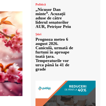
Politică
„Nicușor Dan
minte”. Acuzații
aduse de către
liderul senatorilor
AUR, Petrișor Peiu
Știri
Prognoza meteo 6
august 2026.
Caniculă, urmată de
furtuni în aproape
toată țara.
Temperaturile vor
urca până la 41 de
grade