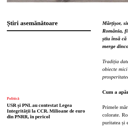
Știri asemănătoare
Mărțișor, si
România, fi
știu însă că
merge dinco
Tradiția dat
obiecte mici
prosperitate
Cum a apăr
Politică
USR și PNL au contestat Legea
Primele mărț
Integrității la CCR. Milioane de euro
colorate. Ro
din PNRR, în pericol
puritatea și