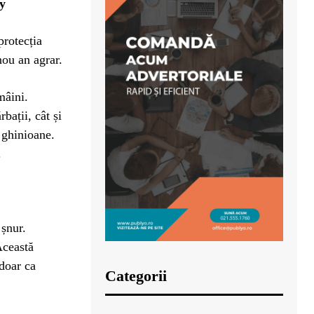
ay
protecția
nou an agrar.
mâini.
bații, cât și
i ghinioane.
.
 șnur.
Această
 doar ca
Categorii