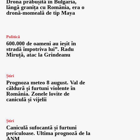
Drona prăbușită în Bulgaria,
lângă granița cu România, era o
dronă-momeală de tip Maya
Politică
600.000 de oameni au ieșit în
stradă împotriva lui”. Radu
Miruță, atac la Grindeanu
Știri
Prognoza meteo 8 august. Val de
căldură și furtuni violente în
România. Zonele lovite de
caniculă și vijelii
Știri
Caniculă sufocantă și furtuni
periculoase. Ultima prognoză de la
ANM