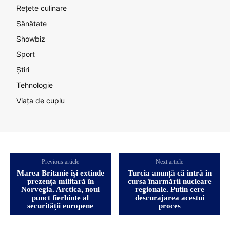
Rețete culinare
Sănătate
Showbiz
Sport
Știri
Tehnologie
Viața de cuplu
Previous article
Next article
Marea Britanie își extinde
Turcia anunță că intră în
prezența militară în
cursa înarmării nucleare
Norvegia. Arctica, noul
regionale. Putin cere
punct fierbinte al
descurajarea acestui
securității europene
proces