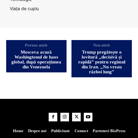
Viața de cuplu
Previous article
Next article
Moscova acuză
Trump pregătește o
Washingtonul de haos
lovitură „decisivă și
global, după operațiunea
rapidă” pentru regimul
din Venezuela
din Iran. „Nu vreau
război lung”
Home
Despre noi
Publicitate
Contact
Parteneri BizPress