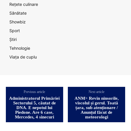
Rețete culinare
Sănătate
Showbiz
Sport
Știri
Tehnologie
Viața de cuplu
Previous article
Next article
Administratorul Primăriei
ANM> Revin ninsorile,
Sectorului 5, căutat de
viscolul și gerul. Toată
DNA. E nepotul lui
țara, sub atenționare /
Piedone. Are 6 case,
Anunțul făcut de
Mercedes, 4 sinecuri
meteorologi