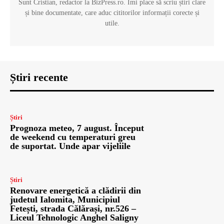
Sunt Cristian, redactor la BizPress.ro. Îmi place să scriu știri clare
și bine documentate, care aduc cititorilor informații corecte și
utile.
Știri recente
Știri
Prognoza meteo, 7 august. Început
de weekend cu temperaturi greu
de suportat. Unde apar vijeliile
Știri
Renovare energetică a clădirii din
judetul Ialomita, Municipiul
Fetești, strada Călărași, nr.526 –
Liceul Tehnologic Anghel Saligny