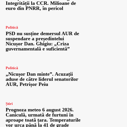
Integrității la CCR. Milioane de
euro din PNRR, în pericol
Politică
PSD nu susține demersul AUR de
suspendare a președintelui
Nicușor Dan. Ghigiu: „Criza
guvernamentală e suficientă”
Politică
„Nicușor Dan minte”. Acuzații
aduse de către liderul senatorilor
AUR, Petrișor Peiu
Știri
Prognoza meteo 6 august 2026.
Caniculă, urmată de furtuni în
aproape toată țara. Temperaturile
vor urca până la 41 de grade