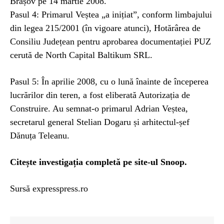
Brașov pe 14 martie 2008.
Pasul 4: Primarul Veștea „a inițiat”, conform limbajului
din legea 215/2001 (în vigoare atunci), Hotărârea de
Consiliu Județean pentru aprobarea documentației PUZ
cerută de North Capital Baltikum SRL.
Pasul 5: În aprilie 2008, cu o lună înainte de începerea
lucrărilor din teren, a fost eliberată Autorizația de
Construire. Au semnat-o primarul Adrian Veștea,
secretarul general Stelian Dogaru și arhitectul-șef
Dănuța Teleanu.
Citește investigația completă pe site-ul Snoop.
Sursă expresspress.ro